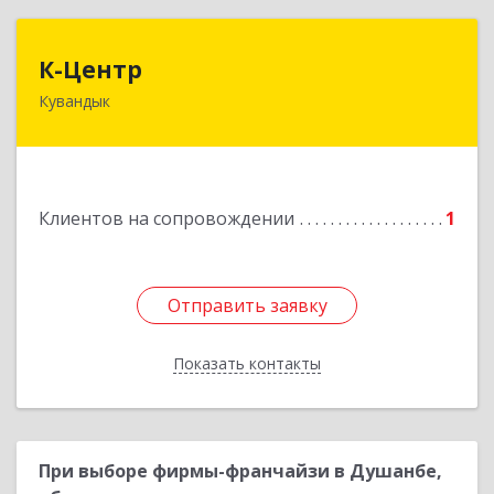
К-Центр
К-Центр
Кувандык
462243, Оренбургская обл, Кувандыкский р-н,
Кувандык г, Ленина ул, дом № 20
Подробнее
Клиентов на сопровождении
1
Отправить заявку
Отправить заявку
Показать контакты
Назад
При выборе фирмы-франчайзи в Душанбе,