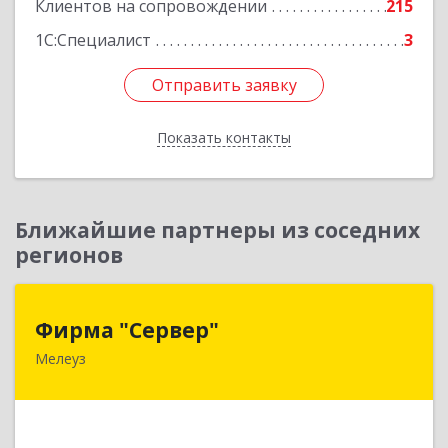
Клиентов на сопровождении
215
1С:Специалист
3
Отправить заявку
Отправить заявку
Показать контакты
Назад
Ближайшие партнеры из соседних
регионов
Фирма "Сервер"
Фирма "Сервер"
Мелеуз
453852, Башкортостан Респ, Мелеузовский р-н,
Мелеуз г, 32-й мкр, дом № 36
Подробнее