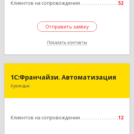
Клиентов на сопровождении
52
Отправить заявку
Отправить заявку
Показать контакты
Назад
1С:Франчайзи. Автоматизация
1С:Франчайзи. Автоматизация
Кувандык
462220, Оренбургская обл, Кувандыкский р-н,
Кувандык г, Советская ул, дом № 10
Подробнее
Клиентов на сопровождении
12