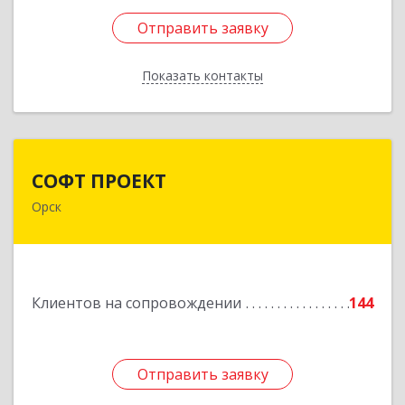
Отправить заявку
Отправить заявку
Показать контакты
Назад
СОФТ ПРОЕКТ
СОФТ ПРОЕКТ
Орск
462430, Оренбургская обл, Орск г,
Добровольского ул, дом № 23, кв.11
Подробнее
Клиентов на сопровождении
144
Отправить заявку
Отправить заявку