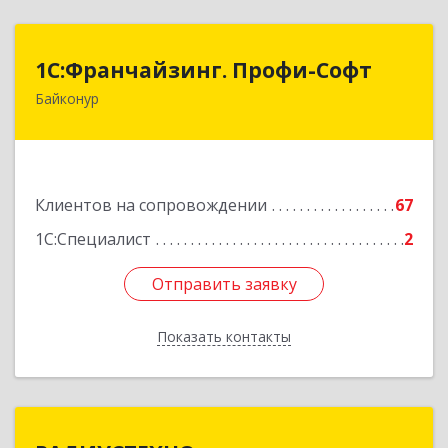
1С:Франчайзинг. Профи-Софт
1С:Франчайзинг. Профи-Софт
Байконур
468320, Байконур г, Ленина ул, дом № 10,
кв.1+2+3
Подробнее
Клиентов на сопровождении
67
1С:Специалист
2
Отправить заявку
Отправить заявку
Показать контакты
Назад
РАДИУСТЕХНО