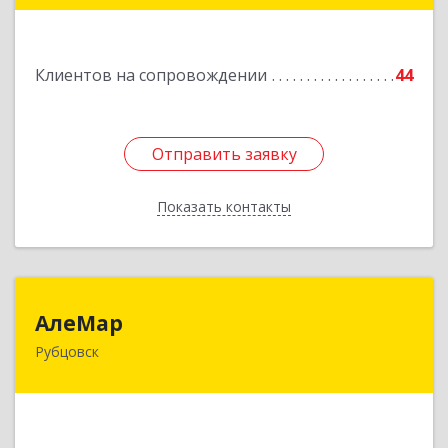
Подробнее
Клиентов на сопровождении
44
Отправить заявку
Отправить заявку
Показать контакты
Назад
АлеМар
АлеМар
Рубцовск
658210, Алтайский край, Рубцовск г,
Комсомольская ул, дом № 80
Подробнее