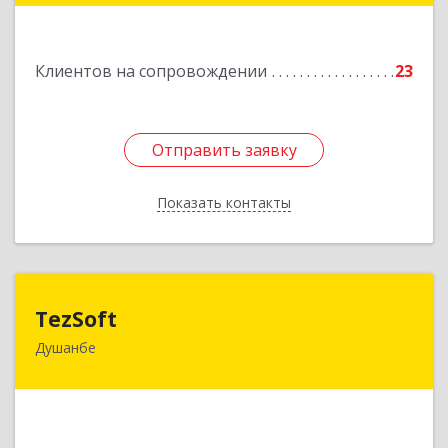
Подробнее
Клиентов на сопровождении
23
Отправить заявку
Отправить заявку
Показать контакты
Назад
TezSoft
TezSoft
Душанбе
Таджикистан, г. Душанбе, ул. Дружбы народов,
47
Подробнее