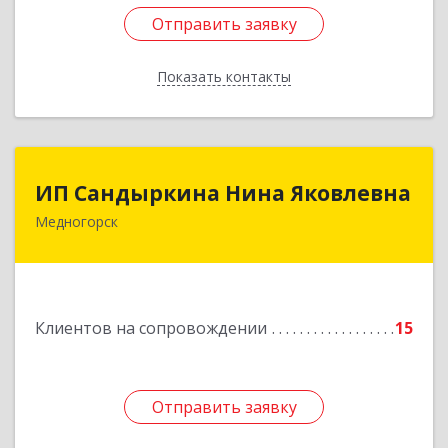
Отправить заявку
Отправить заявку
Показать контакты
Назад
ИП Сандыркина Нина Яковлевна
ИП Сандыркина Нина Яковлевна
Медногорск
462270, Оренбургская обл, Медногорск г,
Металлургов ул, дом № 19, кв.22
Подробнее
Клиентов на сопровождении
15
Отправить заявку
Отправить заявку