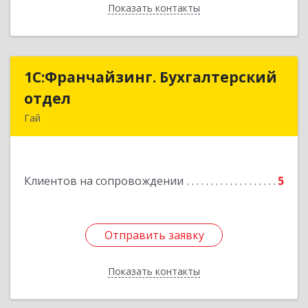
Показать контакты
Назад
1С:Франчайзинг. Бухгалтерский
1С:Франчайзинг. Бухгалтерский
отдел
отдел
Гай
462635, Оренбургская обл, Гай г, Победы пр-кт,
дом № 1, кв.12
Клиентов на сопровождении
5
Подробнее
Отправить заявку
Отправить заявку
Показать контакты
Назад