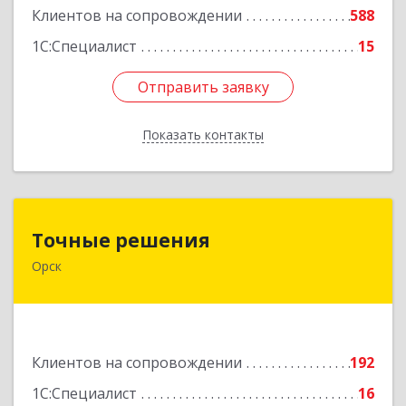
Клиентов на сопровождении
588
1С:Специалист
15
Отправить заявку
Отправить заявку
Показать контакты
Назад
Точные решения
Точные решения
Орск
462403, Оренбургская обл, Орск г,
Краматорская ул, дом № 2Б, пом.3, этаж 1, офис
2
Подробнее
Клиентов на сопровождении
192
1С:Специалист
16