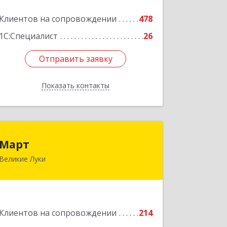
Подробнее
Клиентов на сопровождении
478
1С:Специалист
26
Отправить заявку
Отправить заявку
Показать контакты
Назад
Март
Март
Великие Луки
182113, Псковская обл, Великие Луки
г, Ботвина ул, дом № 17 А, пом.1003
Подробнее
Клиентов на сопровождении
214