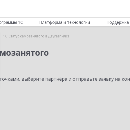
ограммы 1С
Платформа и технологии
Поддержка 
1С:Статус самозанятого в Даугавпилсе
амозанятого
очками, выберите партнёра и отправьте заявку на ко