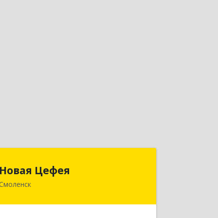
Новая Цефея
Новая Цефея
Смоленск
214018, Смоленская обл, Смоленск г,
Раевского ул, дом № 10