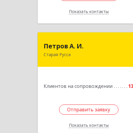
Показать контакты
Назад
Петров А. И
Петров А. И.
Старая Русса
Старая Русса, пер.Волотовский, д.2
Подробне
Клиентов на сопровождении
1
Отправить заявку
Отправить заявку
Показать контакты
Назад