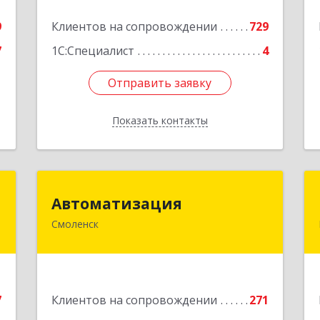
Подробнее
е
9
Клиентов на сопровождении
729
7
1С:Специалист
4
Отправить заявку
Отправить заявку
Показать контакты
Назад
т
Автоматизация
Автоматизация
Смоленск
,
214019, Смоленская обл, Смоленск г,
3
Марии Октябрьской ул, дом № 16,
оф.107
е
Подробнее
7
Клиентов на сопровождении
271