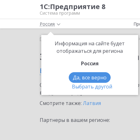
1С:Предприятие 8
Система программ
Россия
Пр
Главная
Сервисы ИТС
1С:Статус самозанятого
Информация на сайте будет
отображаться для региона
Заказать 1С:Статус с
Россия
в Даугавпилсе
Да, все верно
Ознакомьтесь с информационными карт
Выбрать другой
внедрение продукта.
Смотрите также:
Латвия
Партнеры в вашем регионе: