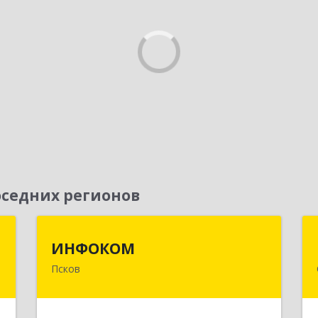
седних регионов
я
ИНФОКОМ
ИНФОКОМ
Псков
,
180000, Псковская обл, Псков г,
№
Советская ул, дом № 42г
7