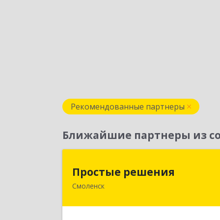
Рекомендованные партнеры
Ближайшие партнеры из со
Простые решени
Простые решения
Смоленск
214015, Смоленская обл, Смоленск г
Большая Краснофлотская ул, дом 
1