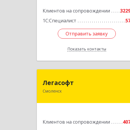
Подробне
Клиентов на сопровождении
322
1С:Специалист
5
Отправить заявку
Отправить заявку
Показать контакты
Назад
Легасоф
Легасофт
Смоленск
214018, Смоленская обл, Смоленск г
Ново-Рославльская ул, дом № 1
Подробне
Клиентов на сопровождении
40