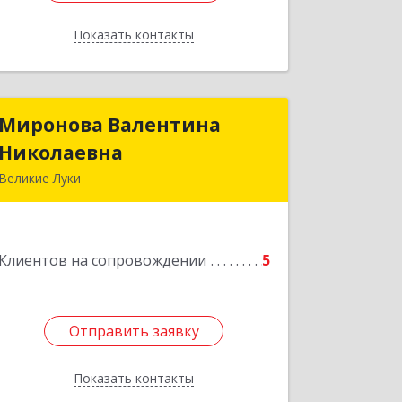
Показать контакты
Назад
Миронова Валентина
Миронова Валентина
Николаевна
Николаевна
Великие Луки
Подробнее
Клиентов на сопровождении
5
Отправить заявку
Отправить заявку
Показать контакты
Назад