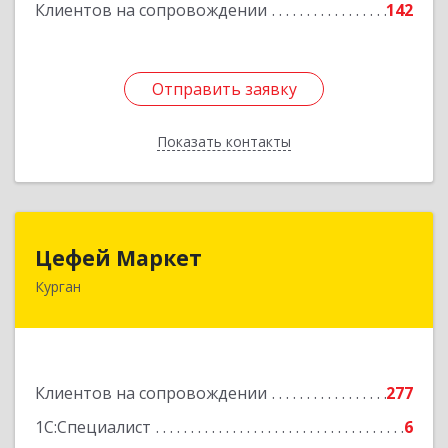
Клиентов на сопровождении
142
Отправить заявку
Отправить заявку
Показать контакты
Назад
Цефей Маркет
Цефей Маркет
Курган
640002, Курганская обл, Курган г, М.Горького
ул, дом № 35/1
Подробнее
Клиентов на сопровождении
277
1С:Специалист
6