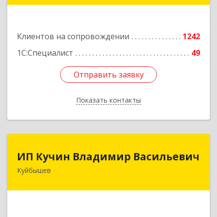
Подробнее
Клиентов на сопровождении
1242
1С:Специалист
49
Отправить заявку
Отправить заявку
Показать контакты
Назад
ИП Кучин Владимир Васильевич
ИП Кучин Владимир Васильевич
Куйбышев
632387, Новосибирская обл, Куйбышев г,
Тургенева ул, дом № 4
Подробнее