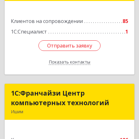
Подробнее
Клиентов на сопровождении
85
1С:Специалист
1
Отправить заявку
Отправить заявку
Показать контакты
Назад
1С:Франчайзи Центр
1С:Франчайзи Центр
компьютерных технологий
компьютерных технологий
Ишим
627750, Тюменская обл, Ишим г, 30 лет ВЛКСМ
ул, дом № 28/2