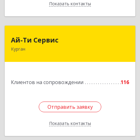
Показать контакты
Назад
Ай-Ти Сервис
Ай-Ти Сервис
Курган
640032, Курганская обл, г.о. Город Курган,
Курган г, Бажова ул, дом № 49, оф.304
Подробнее
Клиентов на сопровождении
116
Отправить заявку
Отправить заявку
Показать контакты
Назад