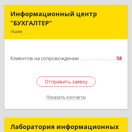
Информационный центр
Информационный центр
"БУХГАЛТЕР"
"БУХГАЛТЕР"
Ишим
627750, Тюменская обл, Ишим г, Советская ул,
дом № 16
Клиентов на сопровождении
58
Подробнее
Отправить заявку
Отправить заявку
Показать контакты
Назад
Лаборатория информационных
Лаборатория информационных