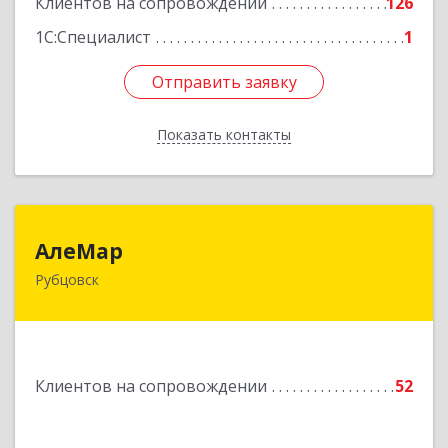
Клиентов на сопровождении
126
Подробнее
1С:Специалист
1
Отправить заявку
Отправить заявку
Показать контакты
Назад
АлеМар
АлеМар
Рубцовск
658210, Алтайский край, Рубцовск г,
Комсомольская ул, дом № 80
Подробнее
Клиентов на сопровождении
52