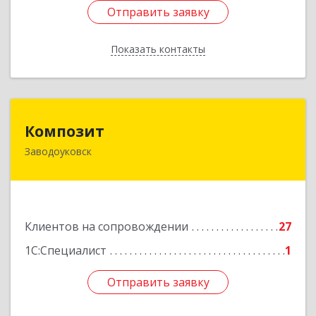
Отправить заявку
Отправить заявку
Показать контакты
Назад
Композит
Композит
Заводоуковск
627140, Тюменская обл, Заводоуковский р-н,
Заводоуковск г, Шоссейная ул, дом № 156
Подробнее
Клиентов на сопровождении
27
1С:Специалист
1
Отправить заявку
Отправить заявку