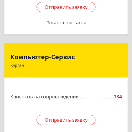
Отправить заявку
Отправить заявку
Показать контакты
Назад
Компьютер-Сервис
Компьютер-Сервис
Курган
640022, Курганская обл, Курган г, Василия
Блюхера ул, дом № 30, пом.1
Подробнее
Клиентов на сопровождении
134
Отправить заявку
Отправить заявку