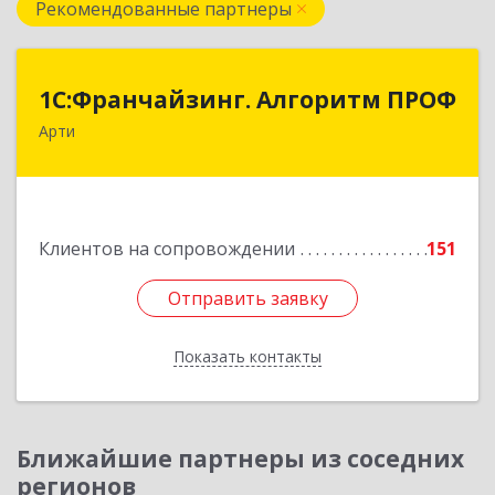
Рекомендованные партнеры
1С:Франчайзинг. Алгоритм ПРОФ
1С:Франчайзинг. Алгоритм ПРОФ
Арти
623340, Свердловская обл, Артинский р-н, Арти
рп, Рабочей молодежи ул, дом № 94, оф.3А
Подробнее
Клиентов на сопровождении
151
Отправить заявку
Отправить заявку
Показать контакты
Назад
Ближайшие партнеры из соседних
регионов