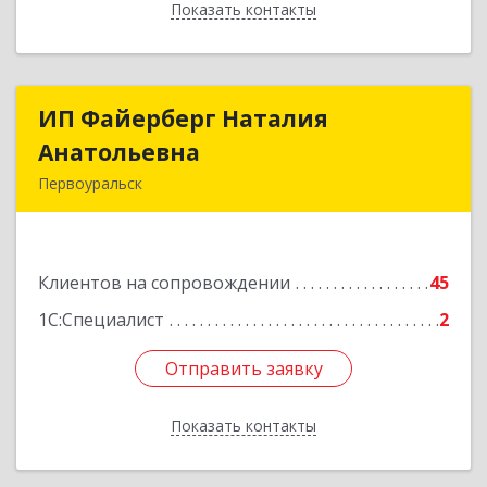
Показать контакты
Назад
ИП Файерберг Наталия
ИП Файерберг Наталия
Анатольевна
Анатольевна
Первоуральск
623119, Свердловская обл, Первоуральск г,
Строителей ул, дом № 38-24
Клиентов на сопровождении
45
Подробнее
1С:Специалист
2
Отправить заявку
Отправить заявку
Показать контакты
Назад