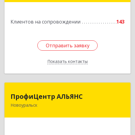
Подробнее
Клиентов на сопровождении
143
Отправить заявку
Отправить заявку
Показать контакты
Назад
ПрофиЦентр АЛЬЯНС
ПрофиЦентр АЛЬЯНС
Новоуральск
624133, Свердловская обл, Новоуральск г, Льва
Толстого ул, Здание № 2а, оф.106
Подробнее