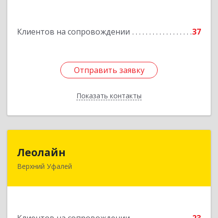
Подробнее
Клиентов на сопровождении
37
Отправить заявку
Отправить заявку
Показать контакты
Назад
Леолайн
Леолайн
Верхний Уфалей
456800, Челябинская обл, Верхний Уфалей г,
Ленина ул, дом № 147
Подробнее