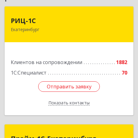
РИЦ-1С
РИЦ-1С
Екатеринбург
620102, Свердловская обл, Екатеринбург г,
Фурманова ул, дом № 124
Подробнее
Клиентов на сопровождении
1882
1С:Специалист
70
Отправить заявку
Отправить заявку
Показать контакты
Назад
Прайм-1С-Екатеринбург