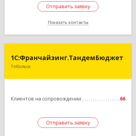
Отправить заявку
Отправить заявку
Показать контакты
Назад
1С:Франчайзинг.ТандемБюджет
1С:Франчайзинг.ТандемБюджет
Тобольск
Подробнее
Клиентов на сопровождении
66
Отправить заявку
Отправить заявку