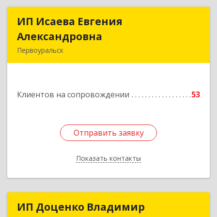
ИП Исаева Евгения
ИП Исаева Евгения
Александровна
Александровна
Первоуральск
Подробнее
Клиентов на сопровождении
53
Отправить заявку
Отправить заявку
Показать контакты
Назад
ИП Доценко Владимир
ИП Доценко Владимир