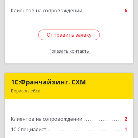
Клиентов на сопровождении
6
Подробнее
Отправить заявку
Отправить заявку
Показать контакты
Назад
1С:Франчайзинг. СХМ
1С:Франчайзинг. СХМ
Борисоглебск
397165, Воронежская обл, Борисоглебский р-н,
Борисоглебск г, Матросовская ул, дом № 127
Клиентов на сопровождении
2
Подробнее
1С:Специалист
1