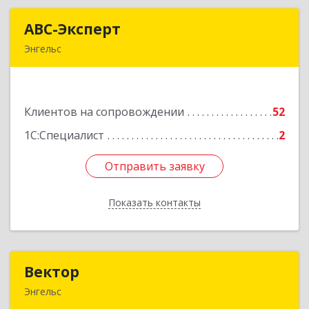
АВС-Эксперт
АВС-Эксперт
Энгельс
413105, Саратовская обл, Энгельс г, Минская ул,
дом № 18/1
Клиентов на сопровождении
52
Подробнее
1С:Специалист
2
Отправить заявку
Отправить заявку
Показать контакты
Назад
Вектор
Вектор
Энгельс
413107, Саратовская обл, Энгельс г, Трудовая