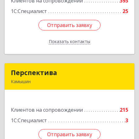
Клиентов на сопровождении
393
Подробнее
1С:Специалист
25
Отправить заявку
Отправить заявку
Показать контакты
Назад
Перспектива
Перспектива
Камышин
403850, Волгоградская обл, Камышин г,
Леонова ул, дом № 26
Клиентов на сопровождении
215
Подробнее
1С:Специалист
3
Отправить заявку
Отправить заявку