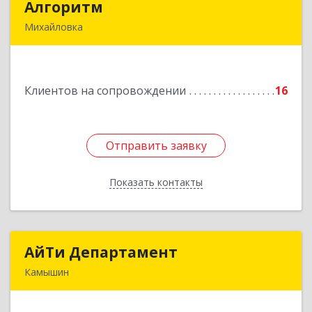
Алгоритм
Алгоритм
Михайловка
Подробнее
Клиентов на сопровождении
16
Отправить заявку
Отправить заявку
Показать контакты
Назад
АйТи Департамент
АйТи Департамент
Камышин
403882, Волгоградская обл, Камышин г,
Пролетарская ул, дом № 10/1