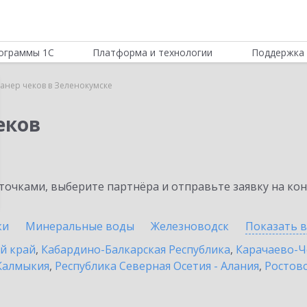
ограммы 1С
Платформа и технологии
Поддержка 
канер чеков в Зеленокумске
еков
очками, выберите партнёра и отправьте заявку на ко
ки
Минеральные воды
Железноводск
Показать 
й край
,
Кабардино-Балкарская Республика
,
Карачаево-Ч
Калмыкия
,
Республика Северная Осетия - Алания
,
Ростовс