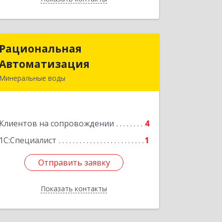
Рациональная
Рациональная
Автоматизация
Автоматизация
Минеральные воды
357209, Ставропольский край, м.о.
Минераловодский, Минеральные
Воды г, 22 Партсъезда пр-кт,
Клиентов на сопровождении
домовладение № 9, корпус 1
4
1С:Специалист
1
Подробнее
Отправить заявку
Отправить заявку
Показать контакты
Назад