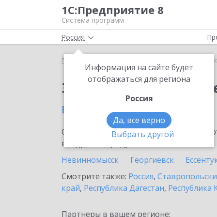
1С:Предприятие 8
Система программ
Россия
Пр
Главная
Сервисы ИТС
1С:Сканер чеков
1С:С
Информация на сайте будет
отображаться для региона
Заказать 1С:Сканер ч
Россия
в Зеленокумске
Да, все верно
Ознакомьтесь с информационными карт
Выбрать другой
внедрение продукта.
Невинномысск
Георгиевск
Ессенту
Смотрите также:
Россия
,
Ставропольски
край
,
Республика Дагестан
,
Республика 
Партнеры в вашем регионе: