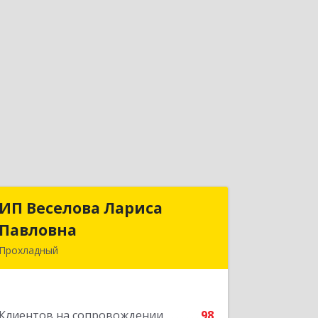
ИП Веселова Лариса
ИП Веселова Лариса
Павловна
Павловна
Прохладный
361045, Кабардино-Балкарская Респ,
Прохладный г, Добровольская ул, дом
№ 31
Клиентов на сопровождении
98