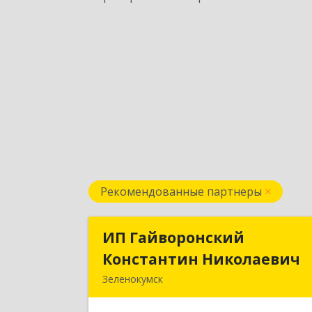
Рекомендованные партнеры
ИП Гайворонский
ИП Гайворонски
Константин Николаевич
Константин Николаеви
Зеленокумск
357910, Ставропольский край
Советский р-н, Зеленокумск г, Ленин