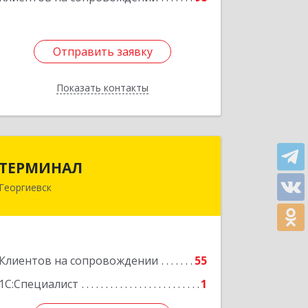
Подробнее
Отправить заявку
Отправить заявку
Показать контакты
Назад
ТЕРМИНАЛ
ТЕРМИНАЛ
Георгиевск
357820, Ставропольский край,
Георгиевск г, Калинина ул, дом № 109
Подробнее
Клиентов на сопровождении
55
1С:Специалист
1