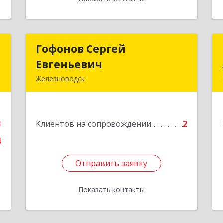
й
Гофонов Сергей
Гофонов Сергей
ч
Евгеньевич
Евгеньевич
Железноводск
,
Подробнее
№
7
3
Клиентов на сопровождении
2
е
4
Отправить заявку
Отправить заявку
Показать контакты
Назад