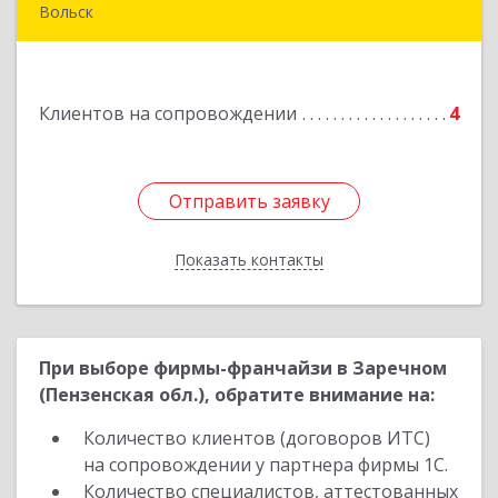
Вольск
412900, Саратовская обл, Вольск г,
Володарского ул, дом № 86
Клиентов на сопровождении
4
Подробнее
Отправить заявку
Отправить заявку
Показать контакты
Назад
При выборе фирмы-франчайзи в Заречном
(Пензенская обл.), обратите внимание на:
Количество клиентов (договоров ИТС)
на сопровождении у партнера фирмы 1С.
Количество специалистов, аттестованных