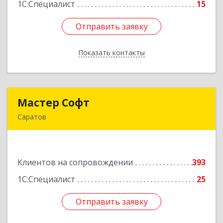
1С:Специалист
15
Отправить заявку
Отправить заявку
Показать контакты
Назад
Мастер Софт
Мастер Софт
Саратов
410012, Саратовская обл, Саратов г, им
Вавилова Н.И. ул, дом № 38/114, кв.628
Клиентов на сопровождении
393
Подробнее
1С:Специалист
25
Отправить заявку
Отправить заявку