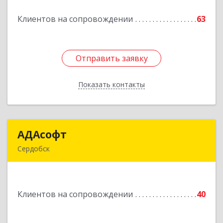
Клиентов на сопровождении
63
Подробнее
Отправить заявку
Отправить заявку
Показать контакты
Назад
АДАсофт
АДАсофт
Сердобск
442894, Пензенская обл, Сердобск г,
Чайковского ул, дом № 96А, кв.6
Клиентов на сопровождении
40
Подробнее