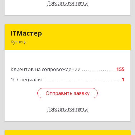
Показать контакты
Назад
ITМастер
ITМастер
Кузнецк
442537, Пензенская обл, Кузнецк г, Белинского
ул, дом № 82, ДЦ"Сфера", оф.15
Клиентов на сопровождении
155
Подробнее
1С:Специалист
1
Отправить заявку
Отправить заявку
Показать контакты
Назад