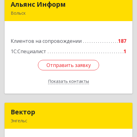
Альянс Информ
Альянс Информ
Вольск
412906, Саратовская обл, Вольск г,
Чернышевского ул, дом № 73А
Клиентов на сопровождении
187
Подробнее
1С:Специалист
1
Отправить заявку
Отправить заявку
Показать контакты
Назад
Вектор
Вектор
Энгельс
413107, Саратовская обл, Энгельс г, Трудовая
ул, дом № 12/1, квартира №216