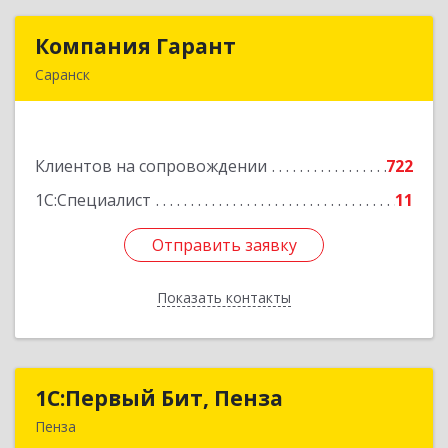
Компания Гарант
Компания Гарант
Саранск
430005, Мордовия Респ, Саранск г,
Большевистская ул, дом № 60, этаж 4 оф.7
Клиентов на сопровождении
722
Подробнее
1С:Специалист
11
Отправить заявку
Отправить заявку
Показать контакты
Назад
1С:Первый Бит, Пенза
1С:Первый Бит, Пенза
Пенза
440000, Пензенская обл, Пенза г, Московская