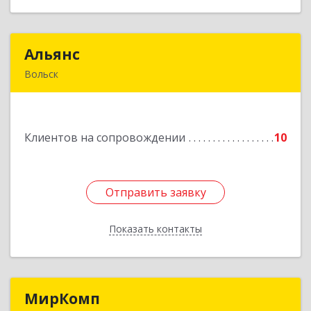
Альянс
Альянс
Вольск
412900, Саратовская обл, Вольск г, Клочкова ул,
дом № 83а
Клиентов на сопровождении
10
Подробнее
Отправить заявку
Отправить заявку
Показать контакты
Назад
МирКомп
МирКомп