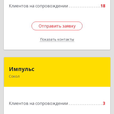
Клиентов на сопровождении
18
Подробнее
Отправить заявку
Отправить заявку
Показать контакты
Назад
Импульс
Импульс
Сокол
162130, Вологодская обл, Сокольский р-н,
Сокол г, Орешкова ул, дом № 8, кв.3
Подробнее
Клиентов на сопровождении
3