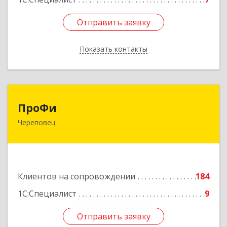
Отправить заявку
Отправить заявку
Показать контакты
Назад
ПроФи
ПроФи
Череповец
162602, Вологодская обл, Череповец г,
Советский пр-кт, дом № 99а, этаж 5, оф. 501
Подробнее
Клиентов на сопровождении
184
1С:Специалист
9
Отправить заявку
Отправить заявку