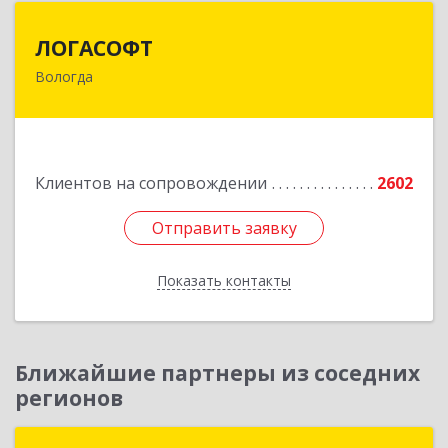
ЛОГАСОФТ
ЛОГАСОФТ
Вологда
160002, Вологодская обл, Вологда г, Гагарина
ул, дом № 26, пом.3
Подробнее
Клиентов на сопровождении
2602
Отправить заявку
Отправить заявку
Показать контакты
Назад
Ближайшие партнеры из соседних
регионов