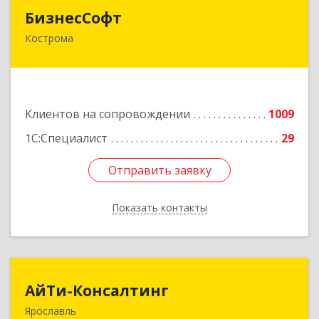
БизнесСофт
БизнесСофт
Кострома
156016, Костромская обл, Кострома г,
Профсоюзная ул, дом № 14а, пом.1, каб. 3
Подробнее
Клиентов на сопровождении
1009
1С:Специалист
29
Отправить заявку
Отправить заявку
Показать контакты
Назад
АйТи-Консалтинг
АйТи-Консалтинг
Ярославль
150007, Ярославская обл, Ярославль г, Урочская