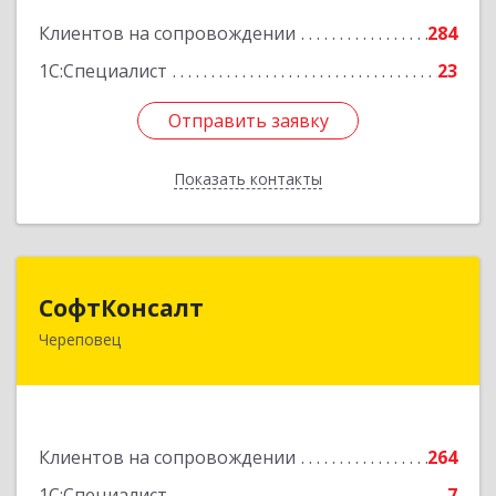
Подробнее
Клиентов на сопровождении
284
1С:Специалист
23
Отправить заявку
Отправить заявку
Показать контакты
Назад
СофтКонсалт
СофтКонсалт
Череповец
162614, Вологодская обл, Череповец г,
М.Горького ул, дом № 32, оф.611/2
Подробнее
Клиентов на сопровождении
264
1С:Специалист
7