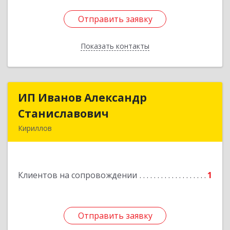
Отправить заявку
Отправить заявку
Показать контакты
Назад
ИП Иванов Александр
ИП Иванов Александр
Станиславович
Станиславович
Кириллов
161100, Вологодская обл, Кирилловский р-н,
Кириллов г, Гагарина ул, дом № 126
Клиентов на сопровождении
1
Подробнее
Отправить заявку
Отправить заявку