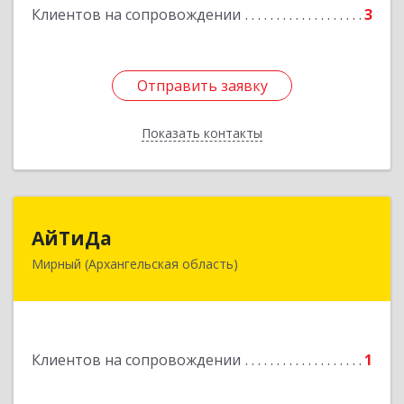
Клиентов на сопровождении
3
Отправить заявку
Отправить заявку
Показать контакты
Назад
АйТиДа
АйТиДа
Мирный (Архангельская область)
164170, Архангельская обл, Мирный г,
Космонавтов ул, дом № 12, оф.55
Подробнее
Клиентов на сопровождении
1