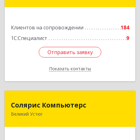
Советский пр-кт, дом № 99а, этаж 5, оф. 501
Подробнее
Клиентов на сопровождении
184
1С:Специалист
9
Отправить заявку
Отправить заявку
Показать контакты
Назад
Солярис Компьютерс
Солярис Компьютерс
Великий Устюг
162390, Вологодская обл, Великий Устюг г,
Виноградова ул, дом № 87
Подробнее