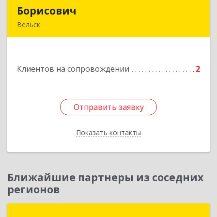
Борисович
Борисович
Вельск
165150, Архангельская обл, Вельский р-н,
Лукинская д, Надежды ул, дом № 6
Клиентов на сопровождении
2
Подробнее
Отправить заявку
Отправить заявку
Показать контакты
Назад
Ближайшие партнеры из соседних
регионов