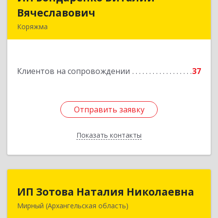
Вячеславович
Вячеславович
Коряжма
165650, Архангельская обл, Коряжма г,
Набережная им Н.Островского ул, дом № 38
Клиентов на сопровождении
37
Подробнее
Отправить заявку
Отправить заявку
Показать контакты
Назад
ИП Зотова Наталия Николаевна
ИП Зотова Наталия Николаевна
Мирный (Архангельская область)
164170, г.Мирный, Архангельской обл.,