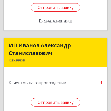
Отправить заявку
Отправить заявку
Показать контакты
Назад
ИП Иванов Александр
ИП Иванов Александр
Станиславович
Станиславович
Кириллов
161100, Вологодская обл, Кирилловский р-н,
Кириллов г, Гагарина ул, дом № 126
Клиентов на сопровождении
1
Подробнее
Отправить заявку
Отправить заявку