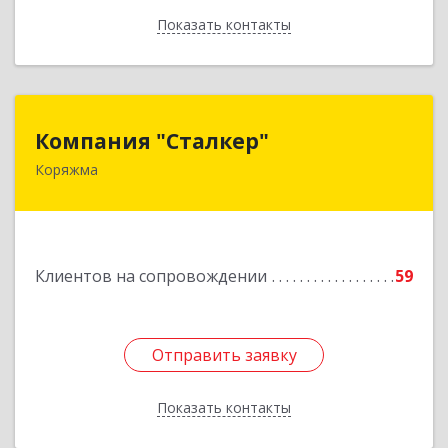
Показать контакты
Назад
Компания "Сталкер"
Компания "Сталкер"
Коряжма
165651, Архангельская обл, Коряжма г,
Архангельская ул, дом № 14
Подробнее
Клиентов на сопровождении
59
Отправить заявку
Отправить заявку
Показать контакты
Назад