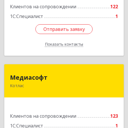
Клиентов на сопровождении
122
1С:Специалист
1
Отправить заявку
Отправить заявку
Показать контакты
Назад
Медиасофт
Медиасофт
Котлас
165300, Архангельская обл, Котлас г,
Маяковского ул, дом № 5
Подробнее
Клиентов на сопровождении
123
1С:Специалист
1