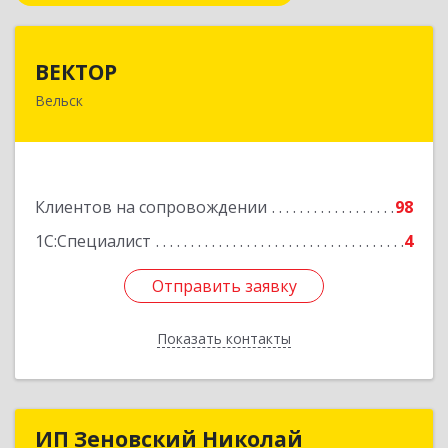
ВЕКТОР
ВЕКТОР
Вельск
165150, Архангельская обл, Вельский р-н,
Вельск г, Конева ул, дом № 16А, строение 2
Подробнее
Клиентов на сопровождении
98
1С:Специалист
4
Отправить заявку
Отправить заявку
Показать контакты
Назад
ИП Зеновский Николай
ИП Зеновский Николай