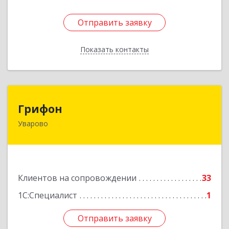
Отправить заявку
Отправить заявку
Показать контакты
Назад
Грифон
Грифон
Уварово
393461, Тамбовская обл, Уварово г, Южная ул,
дом № 40А
Подробнее
Клиентов на сопровождении
33
1С:Специалист
1
Отправить заявку
Отправить заявку