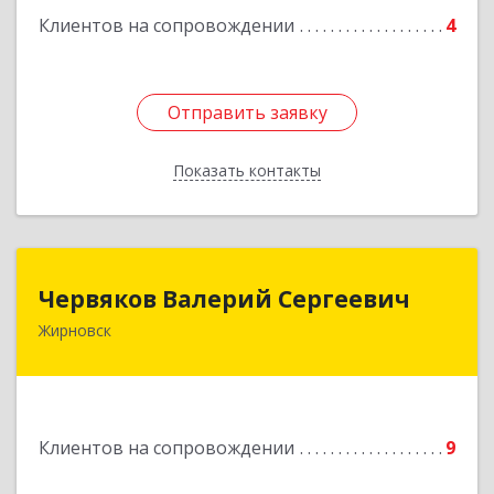
Клиентов на сопровождении
4
Отправить заявку
Отправить заявку
Показать контакты
Назад
Червяков Валерий Сергеевич
Червяков Валерий Сергеевич
Жирновск
403 791, 403791, Волгоградская обл,
Жирновский р-н, Жирновск г, Коммунальная ул,
дом № 4, кв.21
Подробнее
Клиентов на сопровождении
9