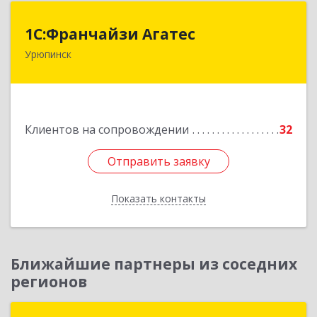
1С:Франчайзи Агатес
1С:Франчайзи Агатес
Урюпинск
403113, Волгоградская обл, Урюпинск г, Ленина
пр-кт, дом № 90а
Подробнее
Клиентов на сопровождении
32
Отправить заявку
Отправить заявку
Показать контакты
Назад
Ближайшие партнеры из соседних
регионов