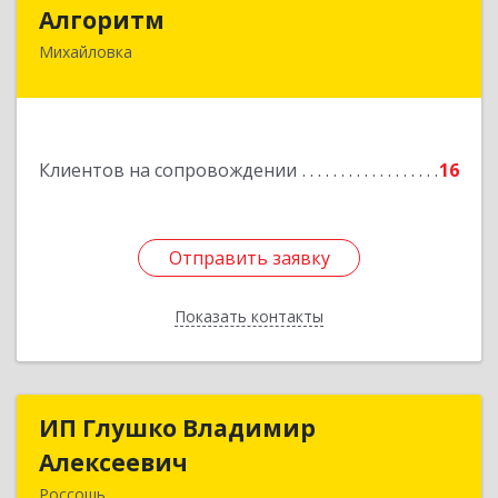
Алгоритм
Алгоритм
Михайловка
Подробнее
Клиентов на сопровождении
16
Отправить заявку
Отправить заявку
Показать контакты
Назад
ИП Глушко Владимир
ИП Глушко Владимир
Алексеевич
Алексеевич
Россошь