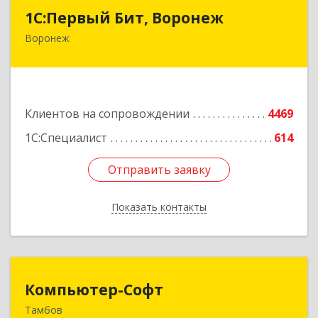
1С:Первый Бит, Воронеж
1С:Первый Бит, Воронеж
Воронеж
394006, Воронежская обл, Воронеж г, 20-летия
Октября ул, дом № 119, оф.711
Подробнее
Клиентов на сопровождении
4469
1С:Специалист
614
Отправить заявку
Отправить заявку
Показать контакты
Назад
Компьютер-Софт
Компьютер-Софт
Тамбов
392000, Тамбовская обл, Тамбов г, Советская