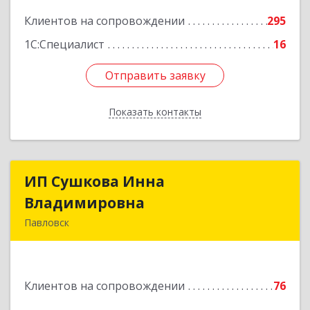
Подробнее
Клиентов на сопровождении
295
1С:Специалист
16
Отправить заявку
Отправить заявку
Показать контакты
Назад
ИП Сушкова Инна
ИП Сушкова Инна
Владимировна
Владимировна
Павловск
396420, Воронежская обл, Павловский р-н,
Павловск г, Цветочная ул, дом № 4/2
Клиентов на сопровождении
76
Подробнее