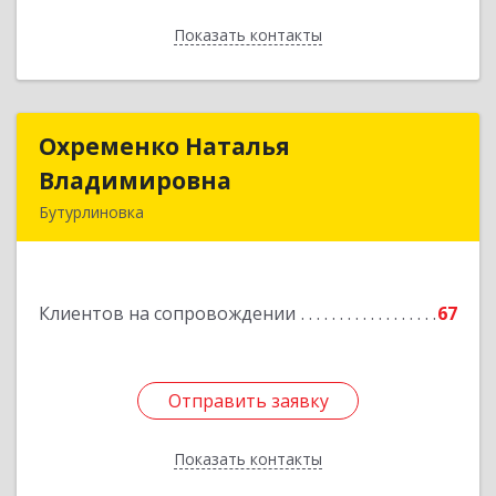
Показать контакты
Назад
Охременко Наталья
Охременко Наталья
Владимировна
Владимировна
Бутурлиновка
Подробнее
Клиентов на сопровождении
67
Отправить заявку
Отправить заявку
Показать контакты
Назад