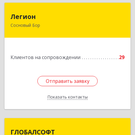
Легион
Легион
Сосновый Бор
188544, Ленинградская обл, Сосновый Бор г,
Парковая ул, дом № 9
Подробнее
Клиентов на сопровождении
29
Отправить заявку
Отправить заявку
Показать контакты
Назад
ГЛОБАЛСОФТ
ГЛОБАЛСОФТ