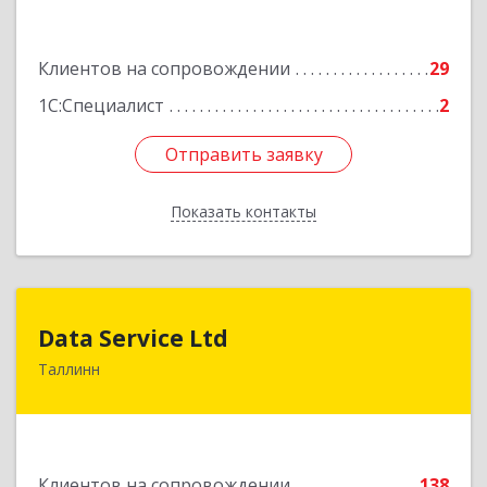
Подробнее
Клиентов на сопровождении
29
1С:Специалист
2
Отправить заявку
Отправить заявку
Показать контакты
Назад
Data Service Ltd
Data Service Ltd
Таллинн
Estonia, Laulupeo 24, Tallinn, 10128
Подробнее
Клиентов на сопровождении
138