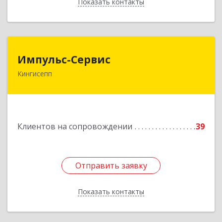
Показать контакты
Назад
Импульс-Сервис
Импульс-Сервис
Кингисепп
188480, Ленинградская обл, Кингисеппский р-н,
Кингисепп г, Воровского ул, дом № 40/15
Подробнее
Клиентов на сопровождении
39
Отправить заявку
Отправить заявку
Показать контакты
Назад