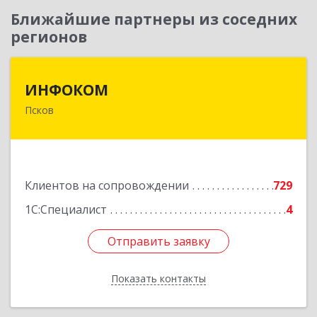
Ближайшие партнеры из соседних
регионов
ИНФОКОМ
ИНФОКОМ
Псков
180000, Псковская обл, Псков г, Советская ул,
дом № 42г
Подробнее
Клиентов на сопровождении
729
1С:Специалист
4
Отправить заявку
Отправить заявку
Показать контакты
Назад