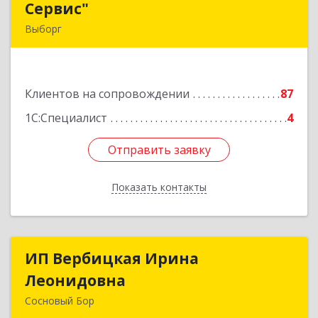
Сервис"
Сервис"
Выборг
188800, Ленинградская обл, Выборг г,
Ленинградское шоссе, дом № 13, КЦ "ВЫБОРГ",
пом. 19
Клиентов на сопровождении
87
Подробнее
1С:Специалист
4
Отправить заявку
Отправить заявку
Показать контакты
Назад
ИП Вербицкая Ирина
ИП Вербицкая Ирина
Леонидовна
Леонидовна
Сосновый Бор
189540, Сосновый Бор г, Героев пр-кт, дом №