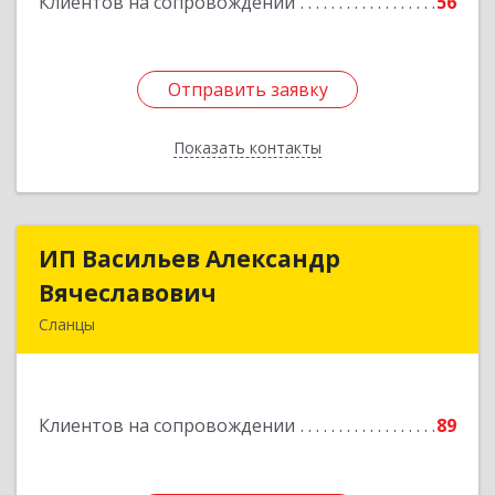
Клиентов на сопровождении
56
Отправить заявку
Отправить заявку
Показать контакты
Назад
ИП Васильев Александр
ИП Васильев Александр
Вячеславович
Вячеславович
Сланцы
Ленинградская обл, Сланцы г, Спортивная ул,
дом № 2
Клиентов на сопровождении
89
Подробнее