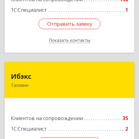
1С:Специалист
1
Отправить заявку
Отправить заявку
Показать контакты
Назад
Ибэкс
Ибэкс
Таллинн
Таллин, 13522, ул. Вабаыхумуузеуми, 5/II - 37
Подробнее
Клиентов на сопровождении
35
1С:Специалист
2