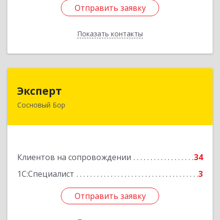
Отправить заявку
Отправить заявку
Показать контакты
Назад
Эксперт
Эксперт
Сосновый Бор
188544, Ленинградская обл, Сосновый Бор г, 50
лет Октября ул, дом № 1
Подробнее
Клиентов на сопровождении
34
1С:Специалист
3
Отправить заявку
Отправить заявку