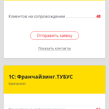
55
Клиентов на сопровождении
48
Подробнее
Отправить заявку
Отправить заявку
Показать контакты
Назад
1С: Франчайзинг.ТУБУС
1С: Франчайзинг.ТУБУС
Кингисепп
Подробнее