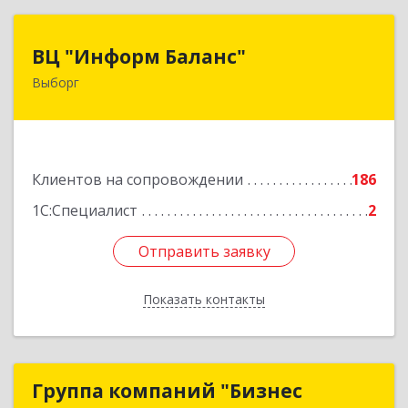
ВЦ "Информ Баланс"
ВЦ "Информ Баланс"
Выборг
188800, Ленинградская обл, Выборгский р-н,
Выборг г, Каменный пер, дом № 2а
Подробнее
Клиентов на сопровождении
186
1С:Специалист
2
Отправить заявку
Отправить заявку
Показать контакты
Назад
Группа компаний "Бизнес
Группа компаний "Бизнес