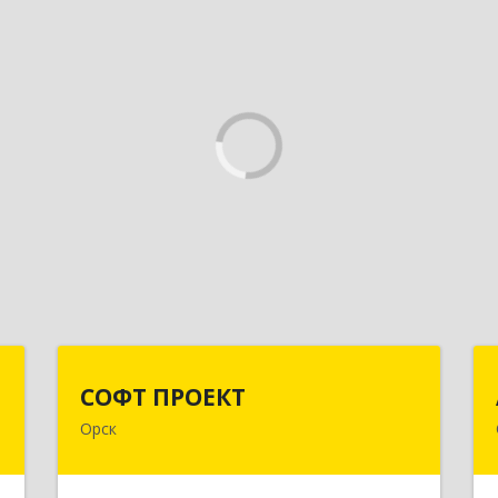
я
СОФТ ПРОЕКТ
СОФТ ПРОЕКТ
Орск
,
462430, Оренбургская обл, Орск г,
,
Добровольского ул, дом № 23, кв.11
2