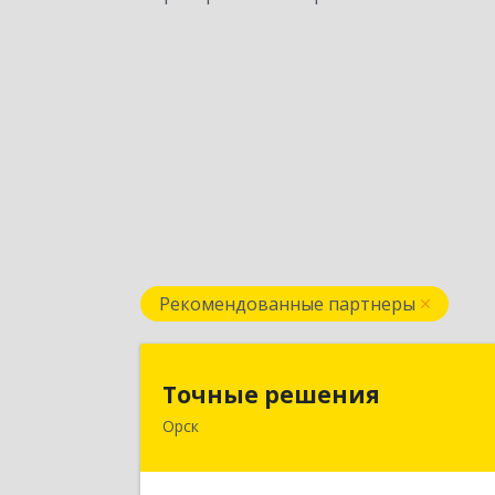
Рекомендованные партнеры
Точные решени
Точные решения
Орск
462403, Оренбургская обл, Орск г
Краматорская ул, дом № 2Б, пом.3
этаж 1, офис 