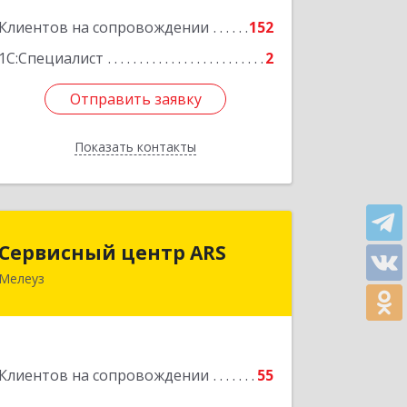
Клиентов на сопровождении
152
Подробнее
1С:Специалист
2
Отправить заявку
Отправить заявку
Показать контакты
Назад
Сервисный центр ARS
Сервисный центр ARS
Мелеуз
Подробнее
Клиентов на сопровождении
55