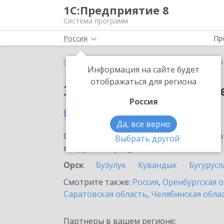
1С:Предприятие 8
Система программ
Россия
Пр
Главная
Сервисы ИТС
1С:Сканер чеков
1С:С
Информация на сайте будет
отображаться для региона
Заказать 1С:Сканер ч
Россия
в Орске
Да, все верно
Ознакомьтесь с информационными карт
Выбрать другой
внедрение продукта.
Орск
Бузулук
Кувандык
Бугурусл
Смотрите также:
Россия
,
Оренбургская о
Саратовская область
,
Челябинская обла
Партнеры в вашем регионе: