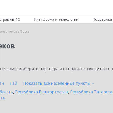
ограммы 1С
Платформа и технологии
Поддержка 
канер чеков в Орске
еков
очками, выберите партнёра и отправьте заявку на ко
ан
Гай
Показать все населенные
пункты
бласть
,
Республика Башкортостан
,
Республика Татарста
сть