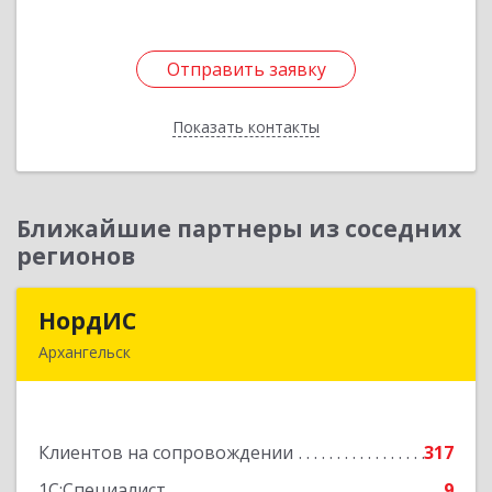
Отправить заявку
Отправить заявку
Показать контакты
Назад
Ближайшие партнеры из соседних
регионов
НордИС
НордИС
Архангельск
163071, Архангельская обл, Архангельск г,
Гайдара ул, дом № 55, оф.18
Клиентов на сопровождении
317
Подробнее
1С:Специалист
9