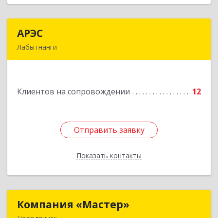
АРЭС
АРЭС
Лабытнанги
629400, Ямало-Ненецкий АО, Лабытнанги г,
Дзержинского ул, дом № 8, кв.62
Клиентов на сопровождении
12
Подробнее
Отправить заявку
Отправить заявку
Показать контакты
Назад
Компания «Мастер»
Компания «Мастер»