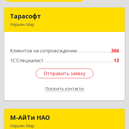
Тарасофт
Тарасофт
Нарьян-Мар
166000, Ненецкий АО, Нарьян-Мар г, им
В.И.Ленина ул, дом № 39, корпус А, оф.2
Клиентов на сопровождении
366
Подробнее
1С:Специалист
13
Отправить заявку
Отправить заявку
Показать контакты
Назад
М-АйТи НАО
М-АйТи НАО
Нарьян-Мар