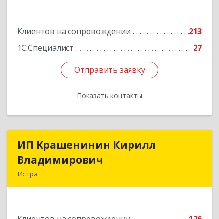
Подробнее
Клиентов на сопровождении
213
1С:Специалист
27
Отправить заявку
Отправить заявку
Показать контакты
Назад
ИП Крашенинин Кирилл
ИП Крашенинин Кирилл
Владимирович
Владимирович
Истра
143500, Московская обл, Истра г, 9
Гвардейской Дивизии ул, дом № 62, корпус В,
кв.68
Клиентов на сопровождении
176