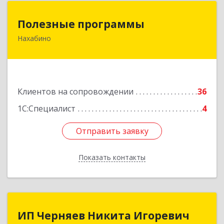
Полезные программы
Полезные программы
Нахабино
143432, Московская обл, Красногорский р-н,
Нахабино рп, Панфилова ул, дом № 9А, кв.6
Подробнее
Клиентов на сопровождении
36
1С:Специалист
4
Отправить заявку
Отправить заявку
Показать контакты
Назад
ИП Черняев Никита Игоревич
ИП Черняев Никита Игоревич