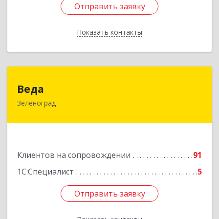
Отправить заявку
Отправить заявку
Показать контакты
Назад
Веда
Веда
Зеленоград
124683, Москва г, Зеленоград г, корпус 1504,
н.п.II
Подробнее
Клиентов на сопровождении
91
1С:Специалист
5
Отправить заявку
Отправить заявку