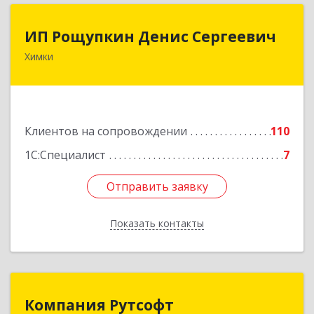
ИП Рощупкин Денис Сергеевич
ИП Рощупкин Денис Сергеевич
Химки
141402, Московская обл, г.о. Химки, Химки г,
Московская ул, дом № 21А, кв.126
Подробнее
Клиентов на сопровождении
110
1С:Специалист
7
Отправить заявку
Отправить заявку
Показать контакты
Назад
Компания Рутсофт
Компания Рутсофт