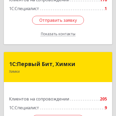
Подробнее
1С:Специалист
1
Отправить заявку
Отправить заявку
Показать контакты
Назад
1С:Первый Бит, Химки
1С:Первый Бит, Химки
Химки
141402, Московская обл, г.о. Химки, Химки г,
Московская ул, дом № 38А, оф.1201
Подробнее
Клиентов на сопровождении
205
1С:Специалист
9