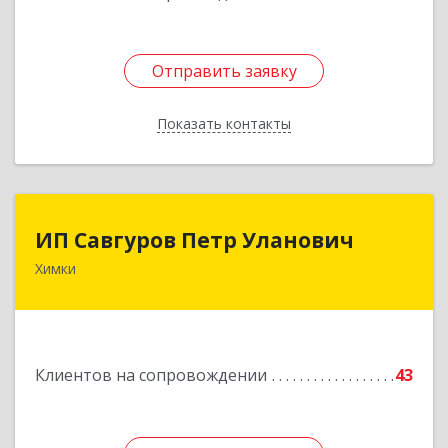
Отправить заявку
Отправить заявку
Показать контакты
Назад
ИП Савгуров Петр Уланович
ИП Савгуров Петр Уланович
Химки
141407, Московская обл, Химки г, Молодежная
ул, дом № 68, кв.443
Подробнее
Клиентов на сопровождении
43