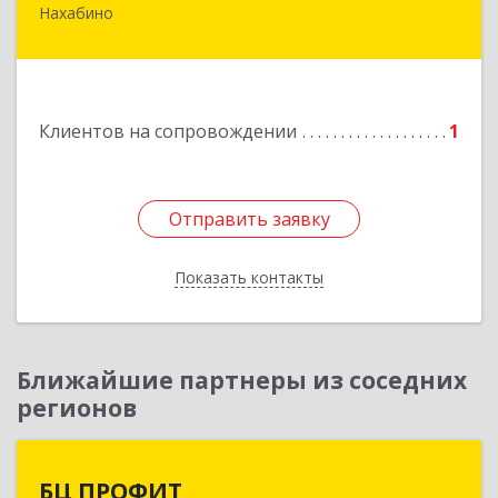
Нахабино
143430, Московская обл, Красногорский р-н,
Нахабино рп, Красноармейская ул, дом № 60,
кв.8
Подробнее
Клиентов на сопровождении
1
Отправить заявку
Отправить заявку
Показать контакты
Назад
Ближайшие партнеры из соседних
регионов
БЦ ПРОФИТ
БЦ ПРОФИТ