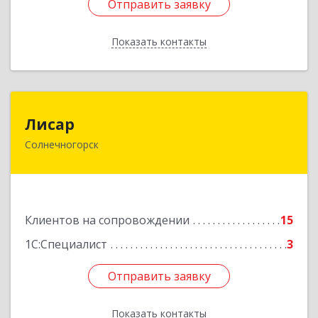
Отправить заявку
Отправить заявку
Показать контакты
Назад
Лисар
Лисар
Солнечногорск
141551, Московская обл, Солнечногорский р-н,
Андреевка рп, Жилинская ул, дом № 27, корпус
3, кв.120
Подробнее
Клиентов на сопровождении
15
1С:Специалист
3
Отправить заявку
Отправить заявку
Показать контакты
Назад