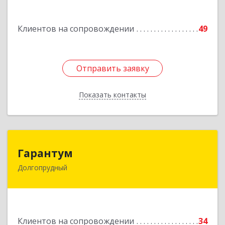
Подробнее
Клиентов на сопровождении
49
Отправить заявку
Отправить заявку
Показать контакты
Назад
Гарантум
Гарантум
Долгопрудный
141707, Московская обл, Долгопрудный г,
Заводская ул, дом № 7
Подробнее
Клиентов на сопровождении
34