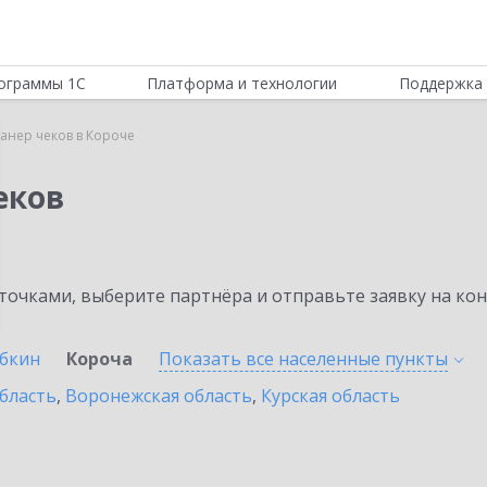
ограммы 1С
Платформа и технологии
Поддержка 
канер чеков в Короче
еков
очками, выберите партнёра и отправьте заявку на ко
убкин
Короча
Показать все населенные
пункты
бласть
,
Воронежская область
,
Курская область