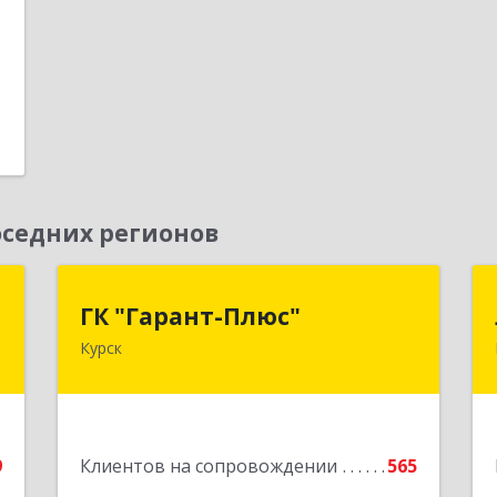
1
е
седних регионов
н
ГК "Гарант-Плюс"
ГК "Гарант-Плюс"
Курск
,
305035, Курская обл, Курск г,
1
Овечкина ул, дом № 14, пом.1
е
Подробнее
9
Клиентов на сопровождении
565