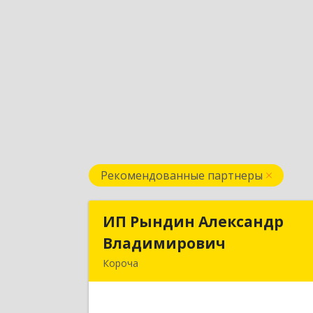
Рекомендованные партнеры
ИП Рындин Александр
ИП Рындин Александ
Владимирович
Владимирови
Короча
309 201, Белгородская обл
Корочанский р-н, Дальняя Игуменк
с, Кураковка ул, дом № 7