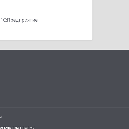
 1С:Предприятие.
ы
ческую платформу