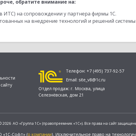
роче, обратите внимание на:
в ИТС) на сопровождении у партнера фирмы 1С.
стованных на внедрение технологий и решений системы
Телефон:
+7 (495) 737-92-57
льности
Email:
site_v8@1c.ru
 сайту
Отдел продаж:
г. Москва
,
улица
Селезнёвская, дом 21
© 2026 АО «Группа 1С» (правопреемник «1С»). Все права на сайт защищен
О «1С-Софт» (
о компании
). Исключительное право на технологи