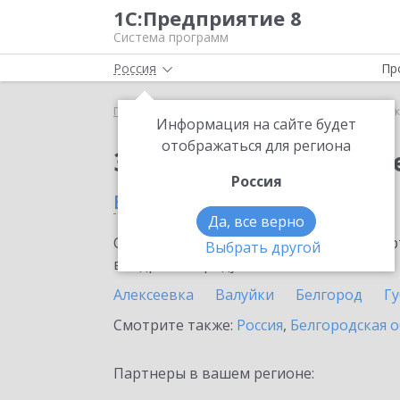
1С:Предприятие 8
Система программ
Россия
Пр
Главная
Сервисы ИТС
1С:Сканер чеков
1С:С
Информация на сайте будет
отображаться для региона
Заказать 1С:Сканер ч
Россия
в Короче
Да, все верно
Ознакомьтесь с информационными карт
Выбрать другой
внедрение продукта.
Алексеевка
Валуйки
Белгород
Г
Смотрите также:
Россия
,
Белгородская о
Партнеры в вашем регионе: