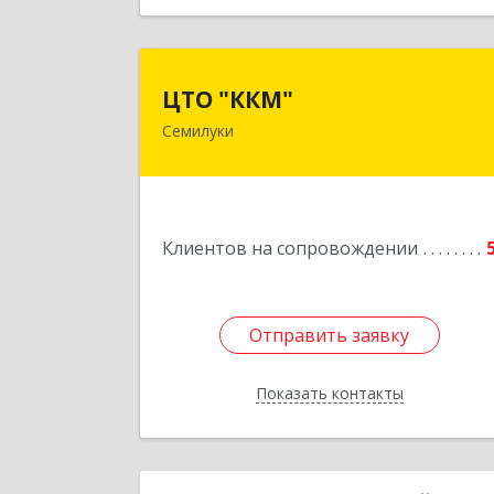
ЦТО "ККМ
ЦТО "ККМ"
Семилуки
Подробне
Клиентов на сопровождении
Отправить заявку
Отправить заявку
Показать контакты
Назад