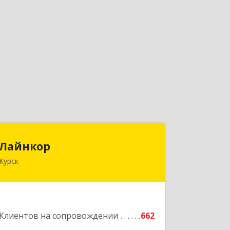
Лайнкор
Лайнкор
Курск
305021, Курская обл, Курск г, Победы
пр-кт, дом № 10, оф.№64
Подробнее
Клиентов на сопровождении
662