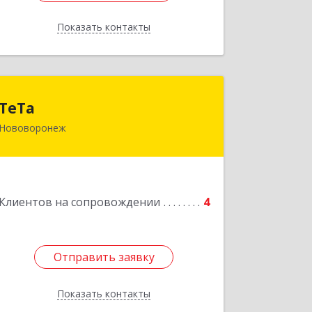
Показать контакты
Назад
ТеТа
ТеТа
Нововоронеж
396 073, Нововоронеж г, а/я, дом № 30
Подробнее
Клиентов на сопровождении
4
Отправить заявку
Отправить заявку
Показать контакты
Назад