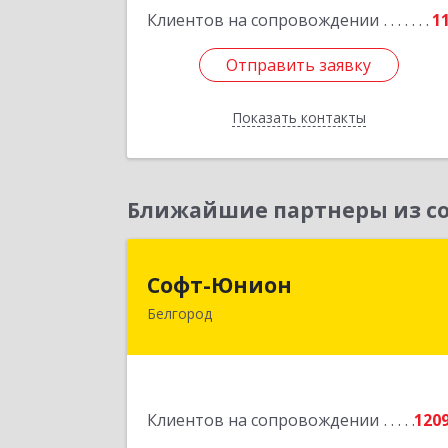
Клиентов на сопровождении
1
Подробне
Отправить заявку
Отправить заявку
Показать контакты
Назад
Ближайшие партнеры из со
Софт-Юнио
Софт-Юнион
Белгород
308014, Белгородская обл, Белгород г
Садовая ул, дом № 3а, оф.4/
Подробне
Клиентов на сопровождении
120