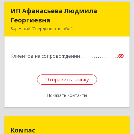
ИП Афанасьева Людмила
ИП Афанасьева Людмила
Георгиевна
Георгиевна
Заречный (Свердловская обл.)
624250, Свердловская обл, Заречный г,
Алещенкова ул, дом № 4, кв.46
Клиентов на сопровождении
69
Подробнее
Отправить заявку
Отправить заявку
Показать контакты
Назад
Компас
Компас