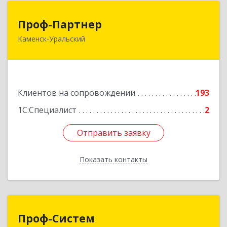
Проф-Партнер
Проф-Партнер
Каменск-Уральский
623406, Свердловская обл, Каменск-Уральский
г, Алюминиевая ул, дом № 38
Подробнее
Клиентов на сопровождении
193
1С:Специалист
2
Отправить заявку
Отправить заявку
Показать контакты
Назад
Проф-Систем
Проф-Систем