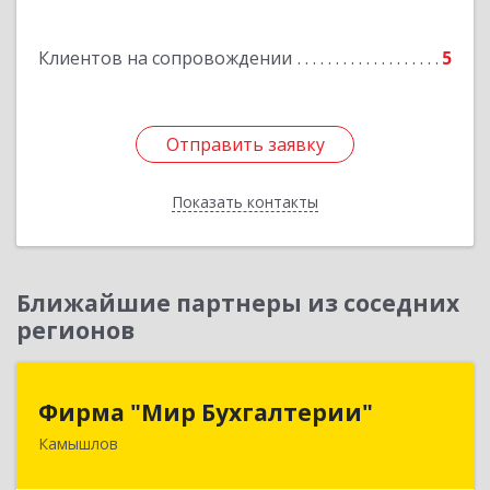
г, Крылова ул, дом № 19б, оф.2
Клиентов на сопровождении
5
Подробнее
Отправить заявку
Отправить заявку
Показать контакты
Назад
Ближайшие партнеры из соседних
регионов
Фирма "Мир Бухгалтерии"
Фирма "Мир Бухгалтерии"
Камышлов
624860, Свердловская обл, Камышлов г,
Советская ул, дом № 7