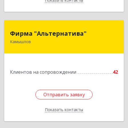
Показать контакты
Назад
Фирма "Альтернатива"
Фирма "Альтернатива"
Камышлов
624860, Свердловская обл, Камышлов г, Ленина
ул, дом № 30
Подробнее
Клиентов на сопровождении
42
Отправить заявку
Отправить заявку
Показать контакты
Назад