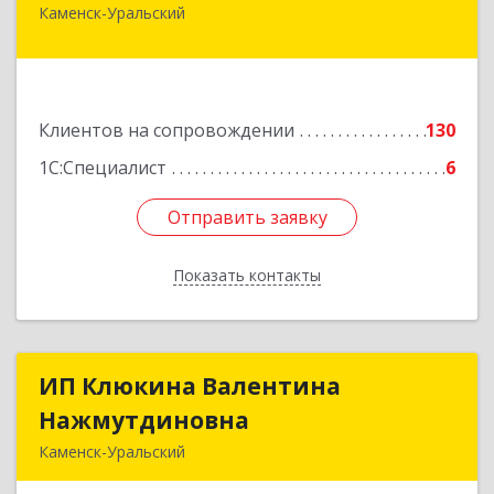
Каменск-Уральский
623406, Свердловская обл, Каменск-Уральский
г, Уральская ул, дом № 43, пом.110
Подробнее
Клиентов на сопровождении
130
1С:Специалист
6
Отправить заявку
Отправить заявку
Показать контакты
Назад
ИП Клюкина Валентина
ИП Клюкина Валентина
Нажмутдиновна
Нажмутдиновна
Каменск-Уральский
623404, Свердловская обл, Каменск-Уральский