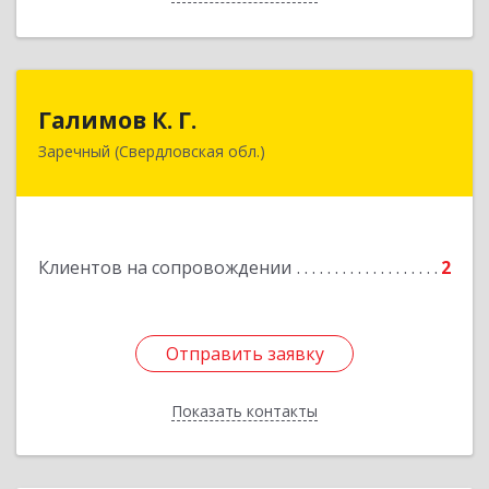
Галимов К. Г.
Галимов К. Г.
Заречный (Свердловская обл.)
Свердловская обл, г. Заречный, ул. Кузнецова,
д.24, оф.72
Подробнее
Клиентов на сопровождении
2
Отправить заявку
Отправить заявку
Показать контакты
Назад