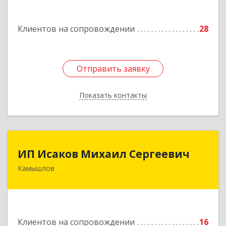
Подробнее
Клиентов на сопровождении
28
Отправить заявку
Отправить заявку
Показать контакты
Назад
ИП Исаков Михаил Сергеевич
ИП Исаков Михаил Сергеевич
Камышлов
624860, Свердловская обл, Камышлов г, Ленина
ул, дом № 20
Подробнее
Клиентов на сопровождении
16