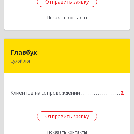
Отправить заявку
Отправить заявку
Показать контакты
Назад
Главбух
Главбух
Сухой Лог
624800, Свердловская обл, Сухой Лог г,
Артиллеристов ул, дом № 41, кв.28
Подробнее
Клиентов на сопровождении
2
Отправить заявку
Отправить заявку
Показать контакты
Назад