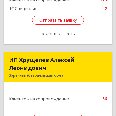
1С:Специалист
2
Отправить заявку
Отправить заявку
Показать контакты
Назад
ИП Хрущелев Алексей
ИП Хрущелев Алексей
Леонидович
Леонидович
Заречный (Свердловская обл.)
624250, Свердловская обл, Заречный г,
Курчатова ул, дом № 27/2, кв.57
Клиентов на сопровождении
56
Подробнее