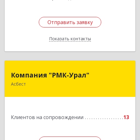
Отправить заявку
Отправить заявку
Показать контакты
Назад
Компания "РМК-Урал"
Компания "РМК-Урал"
Асбест
624260, Свердловская обл, Асбест г,
Ленинградская ул, дом № 1а, оф. 106
Подробнее
Клиентов на сопровождении
13