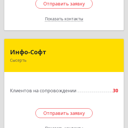
Отправить заявку
Отправить заявку
Показать контакты
Назад
Инфо-Софт
Инфо-Софт
Сысерть
624021, Свердловская обл, Сысерть г, Коммуны
ул, дом № 39, кв.13
Подробнее
Клиентов на сопровождении
30
Отправить заявку
Отправить заявку