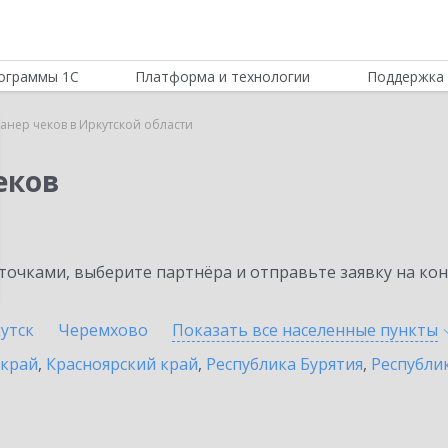
ограммы 1С
Платформа и технологии
Поддержка 
канер чеков в Иркутской области
еков
очками, выберите партнёра и отправьте заявку на ко
утск
Черемхово
Показать все населенные
пункты
 край
,
Красноярский край
,
Республика Бурятия
,
Республик