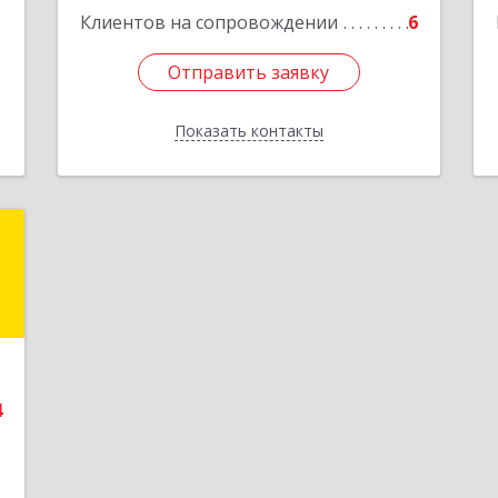
1
Клиентов на сопровождении
6
Отправить заявку
Отправить заявку
Показать контакты
Назад
.
)
,
8
4
е