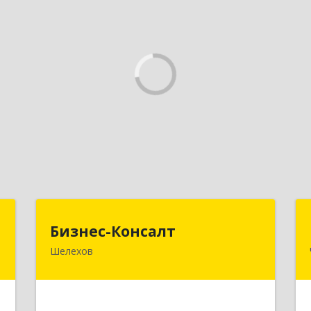
П
Бизнес-Консалт
Бизнес-Консалт
Шелехов
,
666034, Иркутская обл, Шелехов г,
1
Култукский тракт ул
е
Подробнее