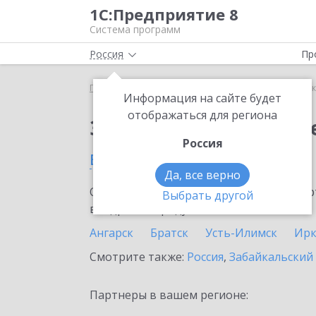
1С:Предприятие 8
Система программ
Россия
Пр
Главная
Сервисы ИТС
1С:Сканер чеков
1С:С
Информация на сайте будет
отображаться для региона
Заказать 1С:Сканер ч
Россия
в Иркутской области
Да, все верно
Ознакомьтесь с информационными карт
Выбрать другой
внедрение продукта.
Ангарск
Братск
Усть-Илимск
Ирк
Смотрите также:
Россия
,
Забайкальский
Партнеры в вашем регионе: