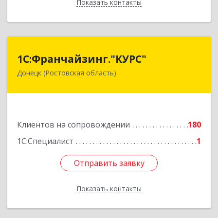
Показать контакты
Назад
1С:Франчайзинг."КУРС"
1С:Франчайзинг."КУРС"
Донецк (Ростовская область)
346330, Ростовская обл, Донецк г, Благодатный
пер, дом № 16
Подробнее
Клиентов на сопровождении
180
1С:Специалист
1
Отправить заявку
Отправить заявку
Показать контакты
Назад