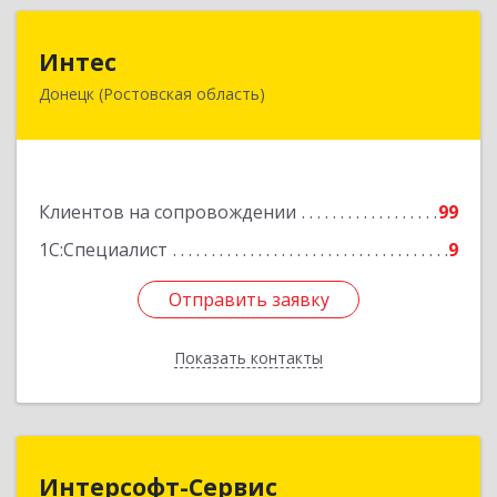
Интес
Интес
Донецк (Ростовская область)
346330, Ростовская обл, Донецк г, 60-й кв-л,
дом № 6 ( пристройка)
Подробнее
Клиентов на сопровождении
99
1С:Специалист
9
Отправить заявку
Отправить заявку
Показать контакты
Назад
Интерсофт-Сервис
Интерсофт-Сервис