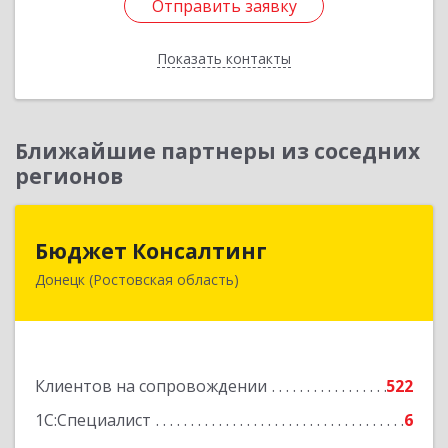
Отправить заявку
Отправить заявку
Показать контакты
Назад
Ближайшие партнеры из соседних
регионов
Бюджет Консалтинг
Бюджет Консалтинг
Донецк (Ростовская область)
346338, Ростовская обл, г.о. Город Донецк,
Донецк г, 12-й кв-л, дом № 10, оф.28
Подробнее
Клиентов на сопровождении
522
1С:Специалист
6