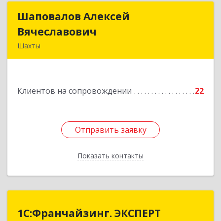
Шаповалов Алексей
Шаповалов Алексей
Вячеславович
Вячеславович
Шахты
346510, Шахты г, Ленина ул, дом № 142
Подробнее
Клиентов на сопровождении
22
Отправить заявку
Отправить заявку
Показать контакты
Назад
1С:Франчайзинг. ЭКСПЕРТ
1С:Франчайзинг. ЭКСПЕРТ