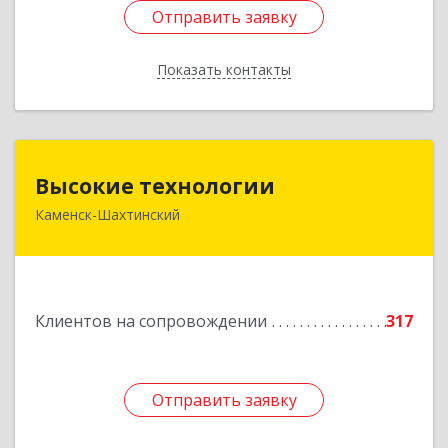
Отправить заявку
Отправить заявку
Показать контакты
Назад
Высокие технологии
Высокие технологии
Каменск-Шахтинский
347810, Ростовская обл, Каменск-Шахтинский г,
Карла Маркса пр-кт, дом № 31/33, этаж 2,
оф.217
Подробнее
Клиентов на сопровождении
317
Отправить заявку
Отправить заявку