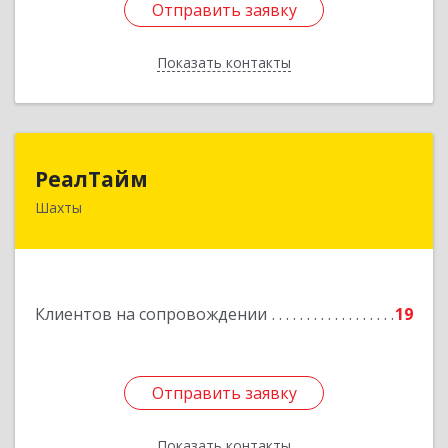
Отправить заявку
Отправить заявку
Показать контакты
Назад
РеалТайм
РеалТайм
Шахты
346504, Ростовская обл, Шахты г,
Чернышевского ул, дом № 42
Подробнее
Клиентов на сопровождении
19
Отправить заявку
Отправить заявку
Показать контакты
Назад