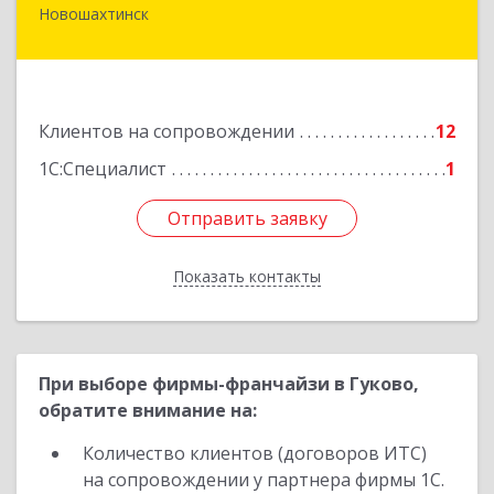
Новошахтинск
346901, Ростовская обл, Новошахтинск г,
Куйбышева ул, дом № 6, кв.2
Подробнее
Клиентов на сопровождении
12
1С:Специалист
1
Отправить заявку
Отправить заявку
Показать контакты
Назад
При выборе фирмы-франчайзи в Гуково,
обратите внимание на:
Количество клиентов (договоров ИТС)
на сопровождении у партнера фирмы 1С.