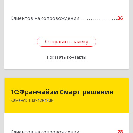
Подробнее
Клиентов на сопровождении
36
Отправить заявку
Отправить заявку
Показать контакты
Назад
1С:Франчайзи Смарт решения
1С:Франчайзи Смарт решения
Каменск-Шахтинский
347800, Ростовская обл, Каменск-Шахтинский г,
Ворошилова ул, дом № 152
Подробнее
Клиентов на сопровождении
28