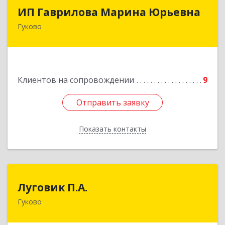
ИП Гаврилова Марина Юрьевна
ИП Гаврилова Марина Юрьевна
Гуково
Подробнее
Клиентов на сопровождении
9
Отправить заявку
Отправить заявку
Показать контакты
Назад
Луговик П.А.
Луговик П.А.
Гуково
Подробнее