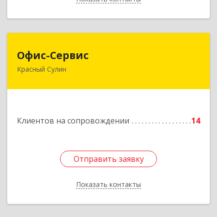
Офис-Сервис
Офис-Сервис
Красный Сулин
346350, Ростовская обл, р-н Красносулинский,
Красный Сулин г, Заводская ул, дом № 1
Подробнее
Клиентов на сопровождении
14
Отправить заявку
Отправить заявку
Показать контакты
Назад