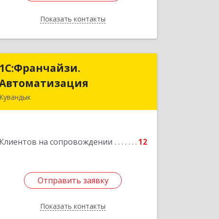
Показать контакты
Назад
1С:Франчайзи.
1С:Франчайзи.
Автоматизация
Автоматизация
Кувандык
462220, Оренбургская обл,
Кувандыкский р-н, Кувандык г,
Советская ул, дом № 10
Клиентов на сопровождении
12
Подробнее
Отправить заявку
Отправить заявку
Показать контакты
Назад