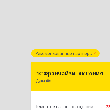
Рекомендованные партнеры
1С:Франчайзи. Як Сони
1С:Франчайзи. Як Сония
Душанбе
Республика Таджикистан, 734013, г
Душанбе, ул. Нисор Мухаммад 5/
Подробне
Клиентов на сопровождении
2