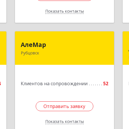
Показать контакты
Назад
0
АлеМар
АлеМар
Рубцовск
,
658210, Алтайский край, Рубцовск г,
,
Комсомольская ул, дом № 80
1
Подробнее
е
4
Клиентов на сопровождении
52
Отправить заявку
Отправить заявку
Показать контакты
Назад