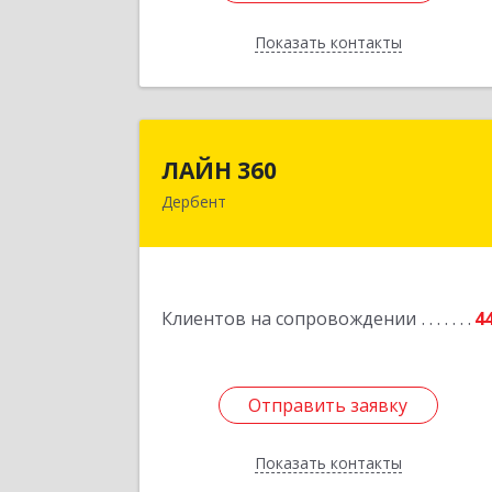
Показать контакты
Назад
ЛАЙН 36
ЛАЙН 360
Дербент
368600, Дагестан Респ, Дербент г
Ю.Гагарина ул, домовладение № 14
пом.
Подробне
Клиентов на сопровождении
4
Отправить заявку
Отправить заявку
Показать контакты
Назад