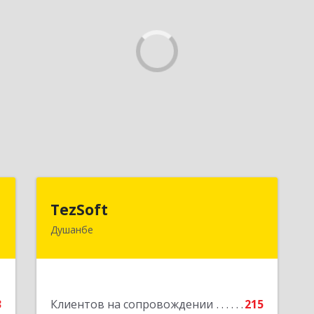
я
TezSoft
TezSoft
Душанбе
.
Таджикистан, г. Душанбе, ул. Дружбы
5
народов, 47
е
Подробнее
3
Клиентов на сопровождении
215