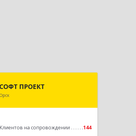
СОФТ ПРОЕКТ
СОФТ ПРОЕКТ
Орск
462430, Оренбургская обл, Орск г,
Добровольского ул, дом № 23, кв.11
Подробнее
Клиентов на сопровождении
144