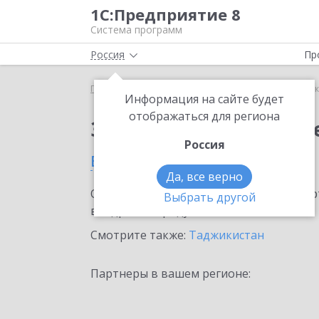
1С:Предприятие 8
Система программ
Россия
Пр
Главная
Сервисы ИТС
1С:Сканер чеков
1С:С
Информация на сайте будет
отображаться для региона
Заказать 1С:Сканер ч
Россия
в Душанбе
Да, все верно
Ознакомьтесь с информационными карт
Выбрать другой
внедрение продукта.
Смотрите также:
Таджикистан
Партнеры в вашем регионе: