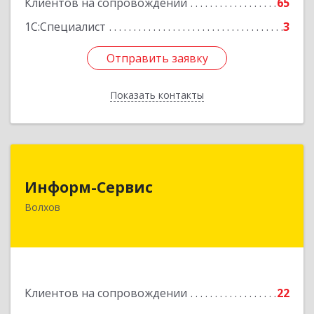
Клиентов на сопровождении
65
1С:Специалист
3
Отправить заявку
Отправить заявку
Показать контакты
Назад
Информ-Сервис
Информ-Сервис
187400, Ленинградская обл, Волхов г,
Волхов
Волховский пр-кт, дом № 7
Подробнее
Клиентов на сопровождении
22