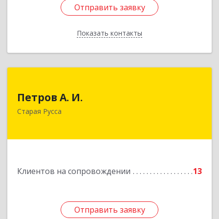
Отправить заявку
Отправить заявку
Показать контакты
Назад
Петров А. И.
Петров А. И.
Старая Русса, пер.Волотовский, д.23
Старая Русса
Подробнее
Клиентов на сопровождении
13
Отправить заявку
Отправить заявку