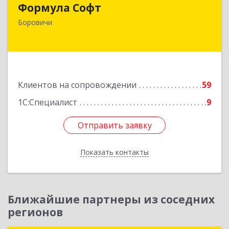
Формула Софт
174411, Новгородская обл, Боровичский р-н,
Боровичи
Боровичи г, Международная ул, дом № 6
Подробнее
Клиентов на сопровождении
59
1С:Специалист
9
Отправить заявку
Отправить заявку
Показать контакты
Назад
Ближайшие партнеры из соседних
регионов