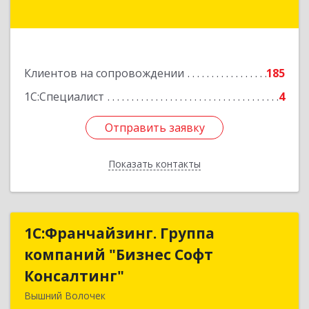
Подробнее
Клиентов на сопровождении
185
1С:Специалист
4
Отправить заявку
Отправить заявку
Показать контакты
Назад
1С:Франчайзинг. Группа
1С:Франчайзинг. Группа
компаний "Бизнес Софт
компаний "Бизнес Софт
Консалтинг"
Консалтинг"
Вышний Волочек