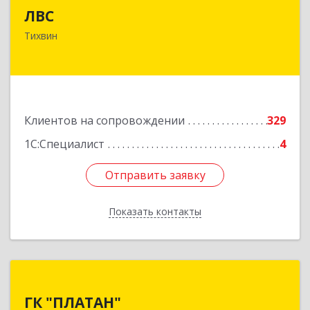
ЛВС
187553, Ленинградская обл, Тихвинский р-н,
Тихвин
Тихвин г, Ярослава Иванова ул, дом № 1,
пом.582
Подробнее
Клиентов на сопровождении
329
1С:Специалист
4
Отправить заявку
Отправить заявку
Показать контакты
Назад
ГК "ПЛАТАН"
ГК "ПЛАТАН"