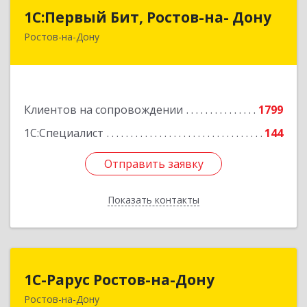
1С:Первый Бит, Ростов-на- Дону
1С:Первый Бит, Ростов-на- Дону
Ростов-на-Дону
344091, Ростовская обл, Ростов-на-Дону г,
Малиновского ул, дом № 3, корпус 1, пом.36
Подробнее
Клиентов на сопровождении
1799
1С:Специалист
144
Отправить заявку
Отправить заявку
Показать контакты
Назад
1С-Рарус Ростов-на-Дону
1С-Рарус Ростов-на-Дону
Ростов-на-Дону
344002, Ростовская обл, г.о. город Ростов-на-