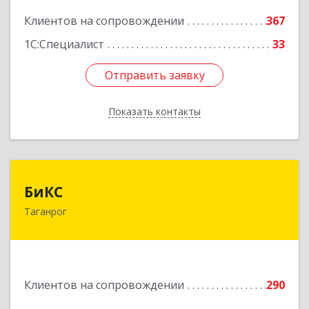
Подробнее
Клиентов на сопровождении
367
1С:Специалист
33
Отправить заявку
Отправить заявку
Показать контакты
Назад
БиКС
БиКС
Таганрог
347900, Ростовская обл, Таганрог г, Фрунзе ул,
дом № 74, кв.1
Подробнее
Клиентов на сопровождении
290