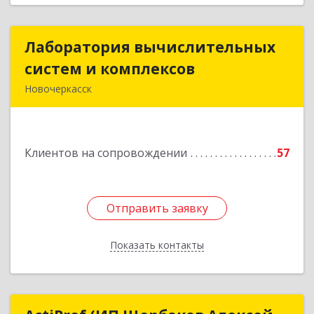
Лаборатория вычислительных
Лаборатория вычислительных
систем и комплексов
систем и комплексов
Новочеркасск
346428, Ростовская обл, Новочеркасск г,
Михайловская ул, дом № 164А, корпус 1, ком.19
Клиентов на сопровождении
57
Подробнее
Отправить заявку
Отправить заявку
Показать контакты
Назад