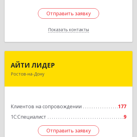
Отправить заявку
Отправить заявку
Показать контакты
Назад
АЙТИ ЛИДЕР
АЙТИ ЛИДЕР
Ростов-на-Дону
344065, Ростовская обл, Ростов-на-Дону г,
Беломорский пер, дом № 98, оф.206
Подробнее
Клиентов на сопровождении
177
1С:Специалист
9
Отправить заявку
Отправить заявку