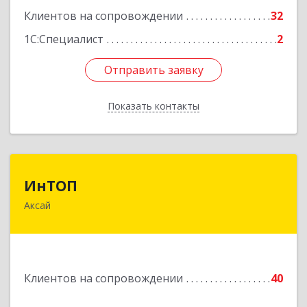
Клиентов на сопровождении
32
1С:Специалист
2
Отправить заявку
Отправить заявку
Показать контакты
Назад
ИнТОП
ИнТОП
Аксай
344000, Ростов-на-Дону г, Буденновский пр-кт,
дом № 80, оф.1004
Подробнее
Клиентов на сопровождении
40