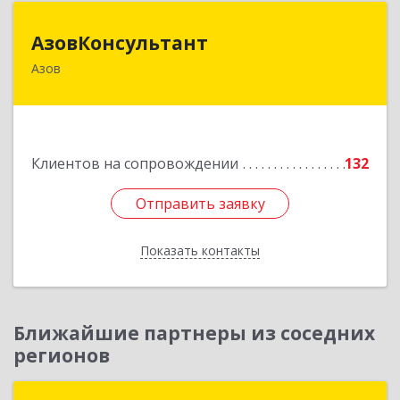
АзовКонсультант
АзовКонсультант
Азов
346780, Ростовская обл, Азов г, Петровский б-р,
дом № 5
Подробнее
Клиентов на сопровождении
132
Отправить заявку
Отправить заявку
Показать контакты
Назад
Ближайшие партнеры из соседних
регионов