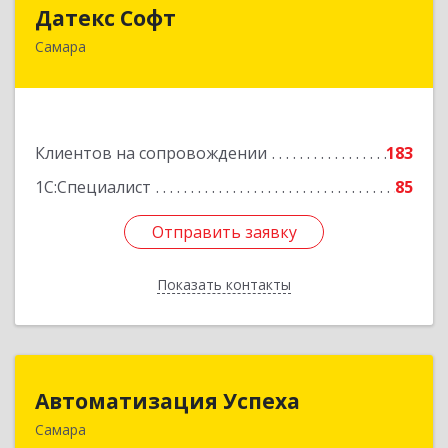
Датекс Софт
Датекс Софт
Самара
443070, Самарская обл, Самара г, Партизанская
ул, дом № 86, оф.723
Подробнее
Клиентов на сопровождении
183
1С:Специалист
85
Отправить заявку
Отправить заявку
Показать контакты
Назад
Автоматизация Успеха
Автоматизация Успеха
Самара
443011, Самарская обл, Самара г, 22