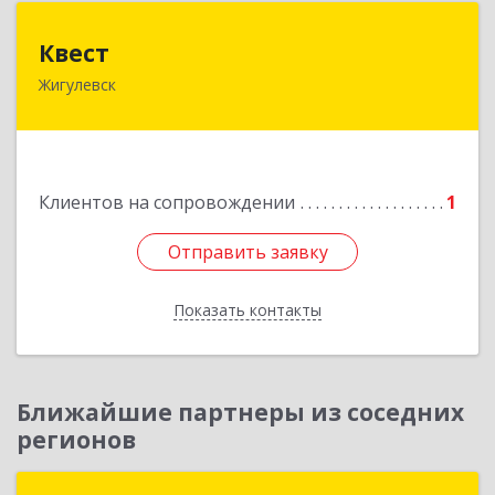
Квест
Квест
Жигулевск
445350, Самарская обл., Жигулевск, ул.Пушкина,
21, офис 4
Подробнее
Клиентов на сопровождении
1
Отправить заявку
Отправить заявку
Показать контакты
Назад
Ближайшие партнеры из соседних
регионов