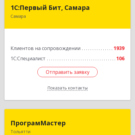
1С:Первый Бит, Самара
1С:Первый Бит, Самара
Самара
443013, Самарская обл, Самара г, Дачная ул,
дом № 24, пом.2/25
Подробнее
Клиентов на сопровождении
1939
1С:Специалист
106
Отправить заявку
Отправить заявку
Показать контакты
Назад
ПрограмМастер
ПрограмМастер
Тольятти
445004, Самарская обл, Тольятти г,