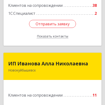
Клиентов на сопровождении
38
1С:Специалист
2
Отправить заявку
Отправить заявку
Показать контакты
Назад
ИП Иванова Алла Николаевна
ИП Иванова Алла Николаевна
Новокуйбышевск
446 201, Самарская обл.,
г.Новокуйбышевск,ул.Ворошилова,д.30,кв.70
Подробнее
Клиентов на сопровождении
11