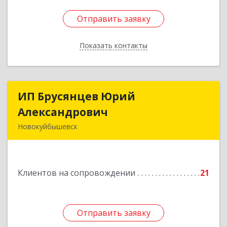
Отправить заявку
Отправить заявку
Показать контакты
Назад
ИП Брусянцев Юрий
ИП Брусянцев Юрий
Александрович
Александрович
Новокуйбышевск
446200, Самарская обл, Новокуйбышевск г,
Гагарина 11
Клиентов на сопровождении
21
Подробнее
Отправить заявку
Отправить заявку