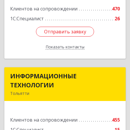
Подробнее
Клиентов на сопровождении
470
1С:Специалист
26
Отправить заявку
Отправить заявку
Показать контакты
Назад
ИНФОРМАЦИОННЫЕ
ИНФОРМАЦИОННЫЕ
ТЕХНОЛОГИИ
ТЕХНОЛОГИИ
Тольятти
445043, Самарская обл, Тольятти г, Южное ш,
дом № 161, корпус 2.1, оф.309А
Клиентов на сопровождении
455
Подробнее
1С:Специалист
15