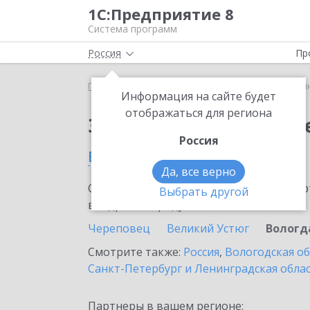
1С:Предприятие 8
Система программ
Россия
Пр
Главная
Сервисы ИТС
1С:Синтез речи
1С:Си
Информация на сайте будет
отображаться для региона
Заказать 1С:Синтез р
Россия
в Вологде
Да, все верно
Ознакомьтесь с информационными карт
Выбрать другой
внедрение продукта.
Череповец
Великий Устюг
Вологд
Смотрите также:
Россия
,
Вологодская о
Санкт-Петербург и Ленинградская обла
Партнеры в вашем регионе: