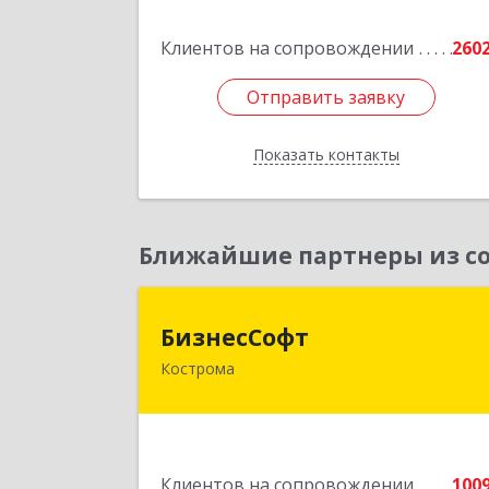
Подробне
Клиентов на сопровождении
260
Отправить заявку
Отправить заявку
Показать контакты
Назад
Ближайшие партнеры из со
БизнесСоф
БизнесСофт
Кострома
156016, Костромская обл, Кострома г
Профсоюзная ул, дом № 14а, пом.1
каб. 
Подробне
Клиентов на сопровождении
100