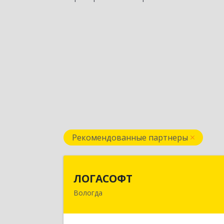
Рекомендованные партнеры
ЛОГАСОФ
ЛОГАСОФТ
Вологда
160002, Вологодская обл, Вологда г
Гагарина ул, дом № 26, пом.