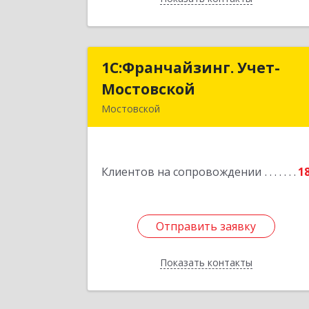
1С:Франчайзинг. Учет-
1С:Франчайзинг. Учет
Мостовской
Мостовско
Мостовской
352570, Краснодарский край
Мостовский р-н, Мостовской пгт
Производственная ул, дом № 58
Клиентов на сопровождении
корпус 
1
Подробне
Отправить заявку
Отправить заявку
Показать контакты
Назад