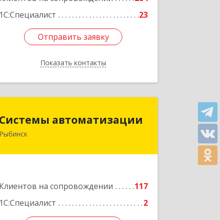
1С:Специалист
23
Отправить заявку
Отправить заявку
Показать контакты
Назад
Системы автоматизации
Системы автоматизации
Рыбинск
152934, Ярославская обл, Рыбинский
р-н, Рыбинск г, Кирова ул, дом № 9
Подробнее
Клиентов на сопровождении
117
1С:Специалист
2