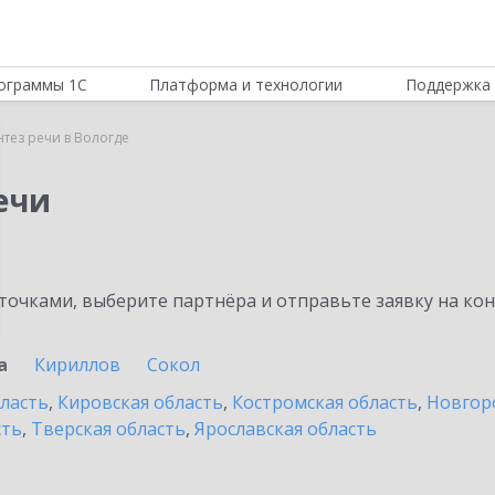
ограммы 1С
Платформа и технологии
Поддержка 
нтез речи в Вологде
ечи
очками, выберите партнёра и отправьте заявку на ко
а
Кириллов
Сокол
бласть
,
Кировская область
,
Костромская область
,
Новгор
сть
,
Тверская область
,
Ярославская область