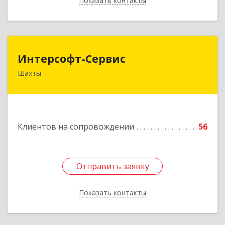
Показать контакты
Назад
Интерсофт-Сервис
Интерсофт-Сервис
Шахты
346480, Ростовская обл, Шахты г, Советская ул,
дом № 279/10
Подробнее
Клиентов на сопровождении
56
Отправить заявку
Отправить заявку
Показать контакты
Назад