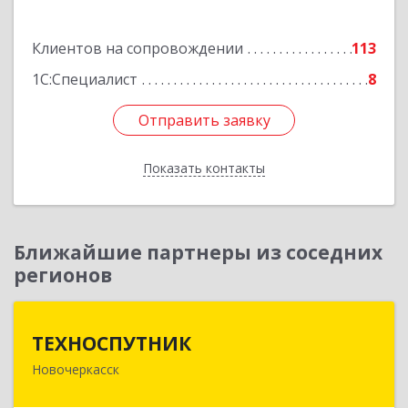
Подробнее
Клиентов на сопровождении
113
1С:Специалист
8
Отправить заявку
Отправить заявку
Показать контакты
Назад
Ближайшие партнеры из соседних
регионов
ТЕХНОСПУТНИК
ТЕХНОСПУТНИК
Новочеркасск
346400, Ростовская обл, Новочеркасск г,
Фрунзе ул, дом № 69А/1А, этаж 1