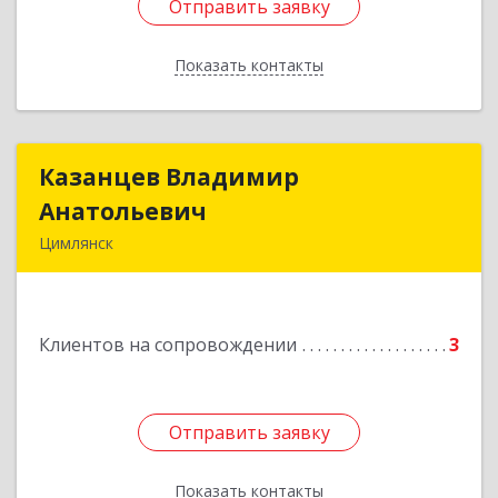
Отправить заявку
Отправить заявку
Показать контакты
Назад
Казанцев Владимир
Казанцев Владимир
Анатольевич
Анатольевич
Цимлянск
347 320, 347320, Ростовская обл, Цимлянский р-
н, Цимлянск г, Западный пер, дом № 3
Клиентов на сопровождении
3
Подробнее
Отправить заявку
Отправить заявку
Показать контакты
Назад