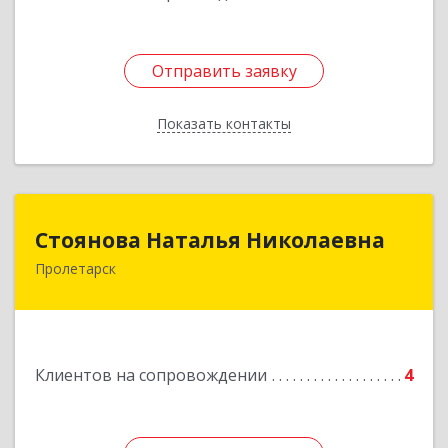
Отправить заявку
Отправить заявку
Показать контакты
Назад
Стоянова Наталья Николаевна
Стоянова Наталья Николаевна
Пролетарск
Подробнее
Клиентов на сопровождении
4