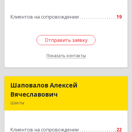
Подробнее
Клиентов на сопровождении
19
Отправить заявку
Отправить заявку
Показать контакты
Назад
Шаповалов Алексей
Шаповалов Алексей
Вячеславович
Вячеславович
Шахты
346510, Шахты г, Ленина ул, дом № 142
Подробнее
Клиентов на сопровождении
22