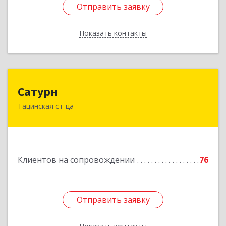
Отправить заявку
Отправить заявку
Показать контакты
Назад
Сатурн
Сатурн
Тацинская ст-ца
347060, Ростовская область, Тацинский район,
ст-ца Тацинская, ул.М.Горького, дом № 54
Подробнее
Клиентов на сопровождении
76
Отправить заявку
Отправить заявку