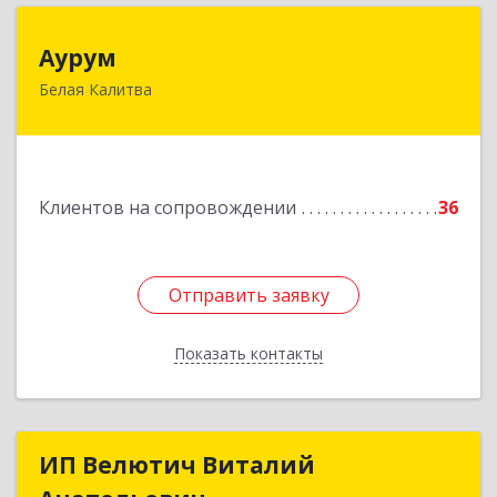
Аурум
Аурум
Белая Калитва
347044, Ростовская обл, Белокалитвинский р-н,
Белая Калитва г, Леонова ул, дом № 37
Подробнее
Клиентов на сопровождении
36
Отправить заявку
Отправить заявку
Показать контакты
Назад
ИП Велютич Виталий
ИП Велютич Виталий