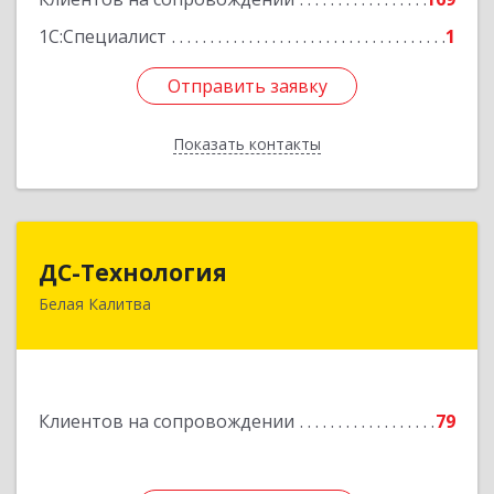
Подробнее
1С:Специалист
1
Отправить заявку
Отправить заявку
Показать контакты
Назад
ДС-Технология
ДС-Технология
Белая Калитва
347045, Ростовская обл, Белокалитвинский р-н,
Белая Калитва г, Вокзальная ул, дом № 381
Подробнее
Клиентов на сопровождении
79