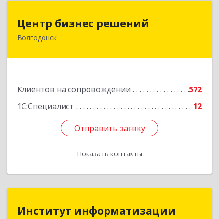
Центр бизнес решений
Центр бизнес решений
Волгодонск
347375, Ростовская обл, Волгодонск г,
Курчатова пр-кт, дом № 45, кв.3
Подробнее
Клиентов на сопровождении
572
1С:Специалист
12
Отправить заявку
Отправить заявку
Показать контакты
Назад
Институт информатизации
Институт информатизации