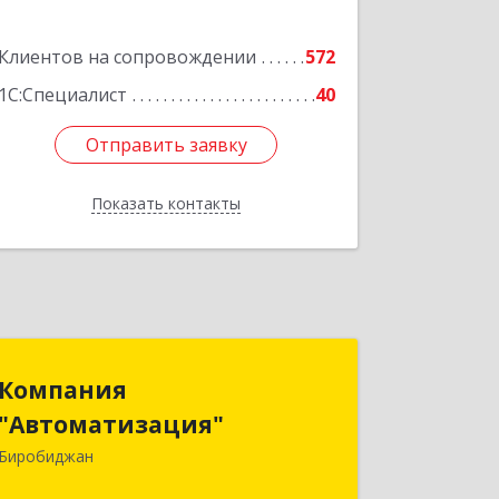
Подробнее
Клиентов на сопровождении
572
1С:Специалист
40
Отправить заявку
Отправить заявку
Показать контакты
Назад
Компания
Компания
"Автоматизация"
"Автоматизация"
Биробиджан
679016, Еврейская Аобл, Биробиджан
г, Советская ул, дом № 59, кв.3