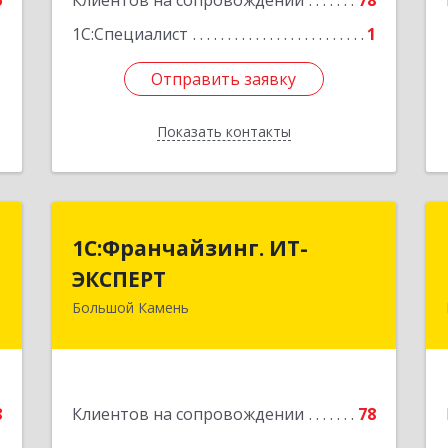
6
Клиентов на сопровождении
78
1С:Специалист
1
Отправить заявку
Отправить заявку
Показать контакты
Назад
С
1С:Франчайзинг. ИТ-
1С:Франчайзинг. ИТ-
ЭКСПЕРТ
ЭКСПЕРТ
,
А
Большой Камень
692806, Приморский край, Большой
Камень г, Карла Маркса ул, дом № 57,
е
этаж 3
Подробнее
8
Клиентов на сопровождении
78