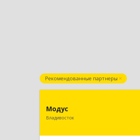
Рекомендованные партнеры
Моду
Модус
690091, Приморский край
Владивосток
Владивосток г, ул. Фадеева, д. 1
Подробне