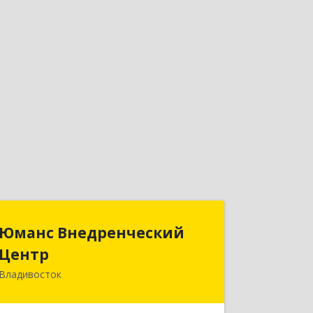
Юманс Внедренческий
Юманс Внедренческий
Центр
Центр
Владивосток
690014, Приморский край,
Владивосток г, Некрасовская ул, дом
№ 48а