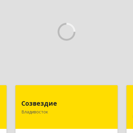
с
Созвездие
Созвездие
,
690069, Приморский край,
Владивосток
0
Владивосток г, Тухачевского ул, дом
№ 62, кв.94
е