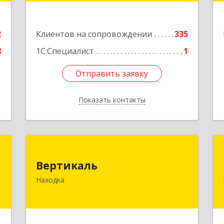
Подробнее
е
2
Клиентов на сопровождении
335
8
1С:Специалист
1
Отправить заявку
Отправить заявку
Показать контакты
Назад
р
Вертикаль
й
Вертикаль
692928, Приморский край, Находка г,
и
Находка
Постышева ул, дом № 27
,
Подробнее
1