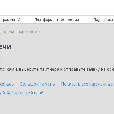
ограммы 1С
Платформа и технологии
Поддержка 
нтез речи во Владивостоке
ечи
очками, выберите партнёра и отправьте заявку на ко
сеньев
Большой Камень
Показать все населенные
рай
,
Хабаровский край