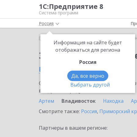
1С:Предприятие 8
Система программ
Россия
Пр
Главная
Сервисы ИТС
1С:Синтез речи
1С:Си
Информация на сайте будет
отображаться для региона
Заказать 1С:Синтез р
Россия
во Владивостоке
Да, все верно
Ознакомьтесь с информационными карт
Выбрать другой
внедрение продукта.
Артем
Владивосток
Находка
Ар
Смотрите также:
Россия
,
Приморский к
Партнеры в вашем регионе: