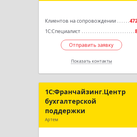
Подробне
Клиентов на сопровождении
47
1С:Специалист
Отправить заявку
Отправить заявку
Показать контакты
Назад
1С:Франчайзинг.Центр
1С:Франчайзинг.Цент
бухгалтерской
бухгалтерско
поддержки
поддержк
Артем
692760, Приморский край, Артем г
Фрунзе ул, дом № 54А, каб.2