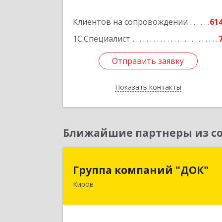
Подробне
Клиентов на сопровождении
61
1С:Специалист
Отправить заявку
Отправить заявку
Показать контакты
Назад
Ближайшие партнеры из со
Группа компаний "ДОК
Группа компаний "ДОК"
Киров
610017, Кировская обл, Киров г
Горького ул, дом № 1