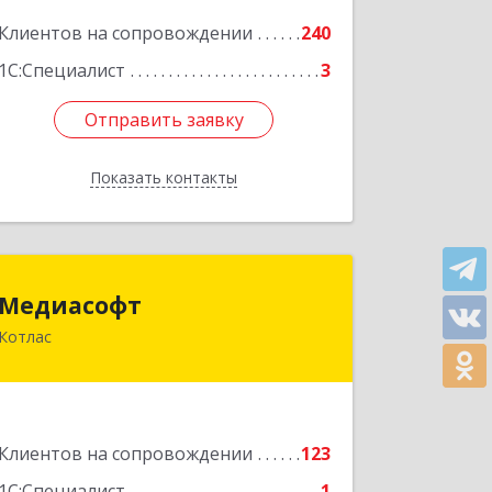
Подробнее
Клиентов на сопровождении
240
1С:Специалист
3
Отправить заявку
Отправить заявку
Показать контакты
Назад
Медиасофт
Медиасофт
Котлас
165300, Архангельская обл, Котлас г,
Маяковского ул, дом № 5
Подробнее
Клиентов на сопровождении
123
1С:Специалист
1