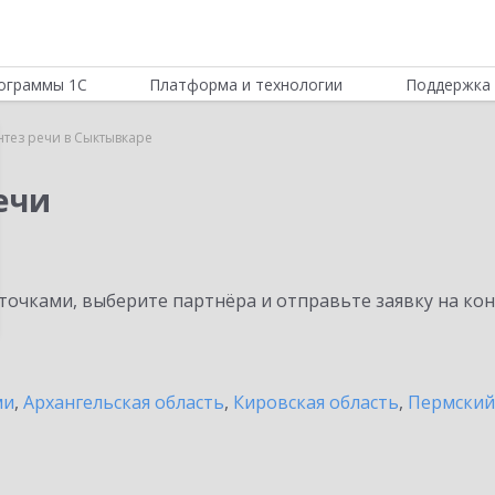
ограммы 1С
Платформа и технологии
Поддержка 
нтез речи в Сыктывкаре
ечи
очками, выберите партнёра и отправьте заявку на ко
ми
,
Архангельская область
,
Кировская область
,
Пермский