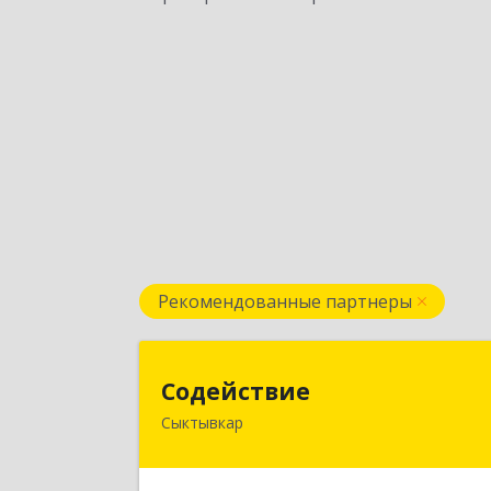
Рекомендованные партнеры
Содействи
Содействие
Сыктывкар
167004, Коми Респ, Сыктывкар г
Первомайская ул, дом № 14