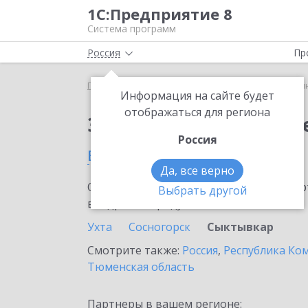
1С:Предприятие 8
Система программ
Россия
Пр
Главная
Сервисы ИТС
1С:Синтез речи
1С:Си
Информация на сайте будет
отображаться для региона
Заказать 1С:Синтез р
Россия
в Сыктывкаре
Да, все верно
Ознакомьтесь с информационными карт
Выбрать другой
внедрение продукта.
Ухта
Сосногорск
Сыктывкар
Смотрите также:
Россия
,
Республика Ко
Тюменская область
Партнеры в вашем регионе: