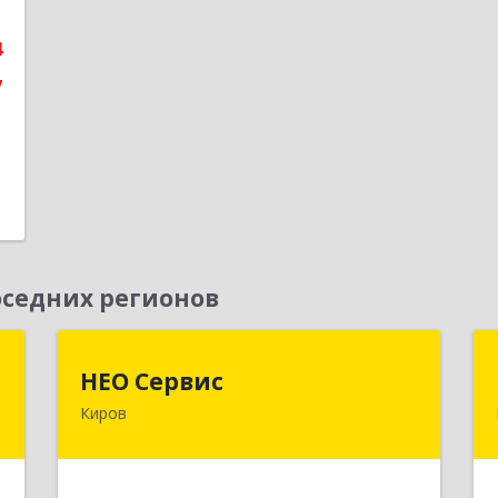
е
4
7
седних регионов
"
НЕО Сервис
НЕО Сервис
Киров
,
610045, Кировская обл, Киров г,
7
Ульяновская ул, дом № 36