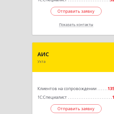
Отправить заявку
Отправить заявку
Показать контакты
Назад
АИ
АИС
Ухта
169310, Коми Респ, Ухта г
Первомайская ул., дом № 35
Подробне
Клиентов на сопровождении
13
1С:Специалист
Отправить заявку
Отправить заявку