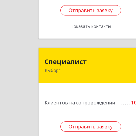
Отправить заявку
Отправить заявку
Показать контакты
Назад
Специалис
Специалист
Выборг
188800, Ленинградская обл
Выборгский р-н, Выборг г, Советска
ул, дом № 5, оф.
Подробне
Клиентов на сопровождении
1
Отправить заявку
Отправить заявку