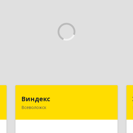
н
Виндекс
Виндекс
Всеволожск
й
188643, Ленинградская обл,
9
Всеволожский р-н, Всеволожск г,
Шинников ул, дом № 2, корпус 5,
оф.47
е