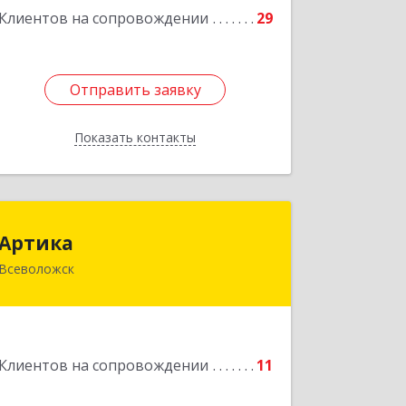
Клиентов на сопровождении
29
Отправить заявку
Отправить заявку
Показать контакты
Назад
Артика
Артика
Всеволожск
188645, Ленинградская обл,
Всеволожск г, Доктора Сотникова ул,
дом № 2, кв.86
Подробнее
Клиентов на сопровождении
11