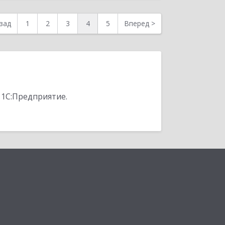
зад
1
2
3
4
5
Вперед
>
 1С:Предприятие.