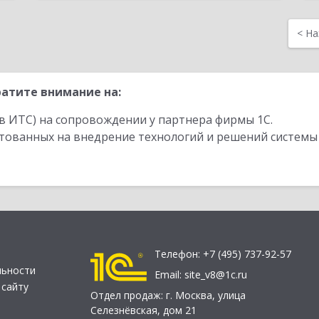
<
На
атите внимание на:
в ИТС) на сопровождении у партнера фирмы 1С.
стованных на внедрение технологий и решений системы
Телефон:
+7 (495) 737-92-57
льности
Email:
site_v8@1c.ru
 сайту
Отдел продаж:
г. Москва
,
улица
Селезнёвская, дом 21