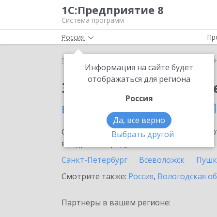
1С:Предприятие 8
Система программ
Россия
Пр
Главная
Сервисы ИТС
1С:Синтез речи
1С:Си
Информация на сайте будет
отображаться для региона
Заказать 1С:Синтез р
Россия
в Санкт-Петербурге и 
Да, все верно
Ознакомьтесь с информационными карт
Выбрать другой
внедрение продукта.
Санкт-Петербург
Всеволожск
Пушк
Смотрите также:
Россия
,
Вологодская о
Партнеры в вашем регионе: