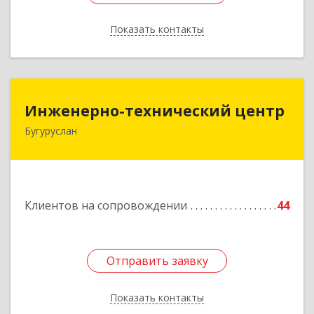
Показать контакты
Назад
Инженерно-технический центр
Инженерно-технический центр
Бугуруслан
461633, Оренбургская обл, Бугуруслан г,
Больничный пер, дом № 8
Подробнее
Клиентов на сопровождении
44
Отправить заявку
Отправить заявку
Показать контакты
Назад