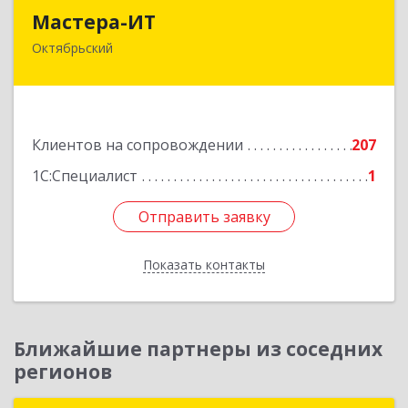
Мастера-ИТ
Мастера-ИТ
Октябрьский
452607, Башкортостан Респ, Октябрьский г,
Комсомольская ул, дом № 20, оф."МИТ"
Подробнее
Клиентов на сопровождении
207
1С:Специалист
1
Отправить заявку
Отправить заявку
Показать контакты
Назад
Ближайшие партнеры из соседних
регионов