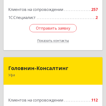
Подробнее
Клиентов на сопровождении
257
1С:Специалист
2
Отправить заявку
Отправить заявку
Показать контакты
Назад
Головнин-Консалтинг
Головнин-Консалтинг
Уфа
450006, Башкортостан Респ, Уфа г, Ленина ул,
дом № 148, оф.204
Подробнее
Клиентов на сопровождении
112