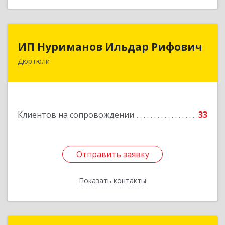
ИП Нуриманов Ильдар Рифович
ИП Нуриманов Ильдар Рифович
Дюртюли
452320, Башкортостан Респ, Дюртюли г,
Первомайская ул, 2а, кв.76
Подробнее
Клиентов на сопровождении
33
Отправить заявку
Отправить заявку
Показать контакты
Назад