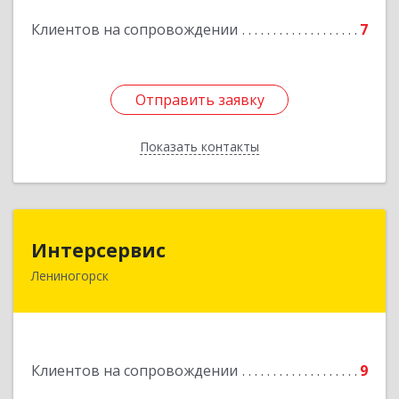
Подробнее
Клиентов на сопровождении
7
Отправить заявку
Отправить заявку
Показать контакты
Назад
Интерсервис
Интерсервис
Лениногорск
423250, Татарстан Респ, Лениногорск г,
Гагарина ул, дом № 36
Подробнее
Клиентов на сопровождении
9