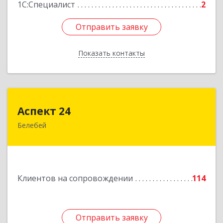
1С:Специалист
2
Отправить заявку
Отправить заявку
Показать контакты
Назад
Аспект 24
Аспект 24
Белебей
452000, Башкортостан Респ, Белебей г, им
В.И.Ленина ул, дом № 23/1
Подробнее
Клиентов на сопровождении
114
Отправить заявку
Отправить заявку