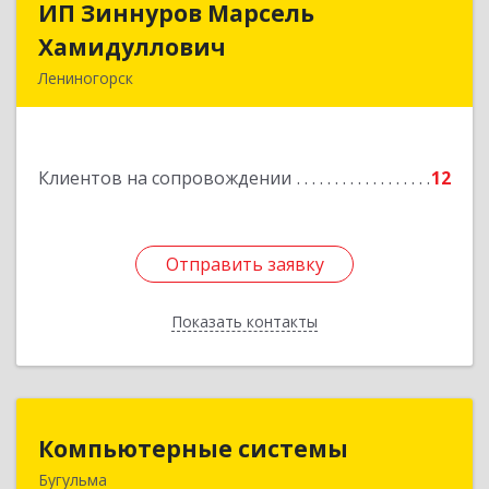
ИП Зиннуров Марсель
ИП Зиннуров Марсель
Хамидуллович
Хамидуллович
Лениногорск
423250, Татарстан Респ, Лениногорский р-н,
Лениногорск г, Халиуллина ул, дом № 79
Клиентов на сопровождении
12
Подробнее
Отправить заявку
Отправить заявку
Показать контакты
Назад
Компьютерные системы
Компьютерные системы
Бугульма
420111, Республика Татарстан, Бугульма,