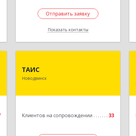
Отправить заявку
Отправить заявку
Показать контакты
Назад
»
ТАИС
ТАИС
,
164902, Архангельская обл,
Новодвинск
м
Новодвинск г, Димитрова ул, дом №
1
4а
е
Подробнее
7
Клиентов на сопровождении
33