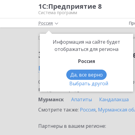
1С:Предприятие 8
Система программ
Россия
Пр
Главная
Сервисы ИТС
1С:Синтез речи
1С:Си
Информация на сайте будет
отображаться для региона
Заказать 1С:Синтез р
Россия
в Мурманске
Да, все верно
Ознакомьтесь с информационными карт
Выбрать другой
внедрение продукта.
Мурманск
Апатиты
Кандалакша
Смотрите также:
Россия
,
Мурманская об
Партнеры в вашем регионе: