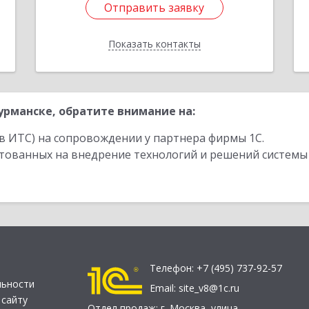
Отправить заявку
Отправить заявку
Показать контакты
Назад
рманске, обратите внимание на:
в ИТС) на сопровождении у партнера фирмы 1С.
стованных на внедрение технологий и решений системы
Телефон:
+7 (495) 737-92-57
льности
Email:
site_v8@1c.ru
 сайту
Отдел продаж:
г. Москва
,
улица