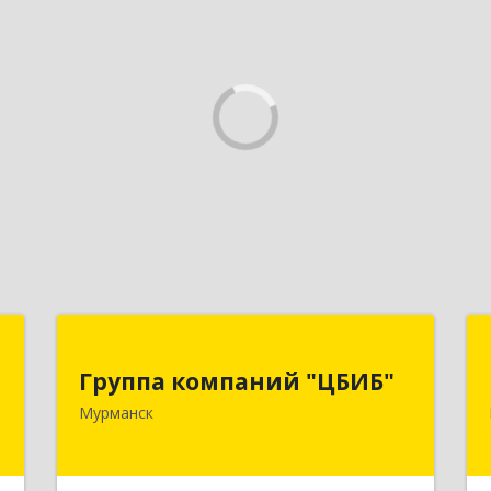
й
Группа компаний "ЦБИБ"
"
Группа компаний "ЦБИБ"
183010, Мурманская обл, Мурманск г,
Мурманск
Кирова пр-кт, дом № 17
,
0
Подробнее