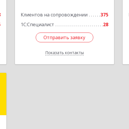
е
8
Клиентов на сопровождении
375
5
1С:Специалист
28
Отправить заявку
Отправить заявку
Показать контакты
Назад
"
,
9
е