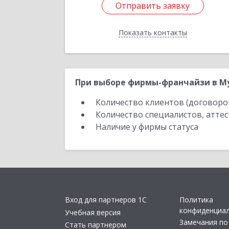
Отправить заявку
Отправить заявку
Показать контакты
Назад
При выборе фирмы-франчайзи в Му
Количество клиентов (договоро
Количество специалистов, атте
Наличие у фирмы статуса
Вход для партнеров 1С
Политика
конфиденциа
Учебная версия
Замечания по
Стать партнером