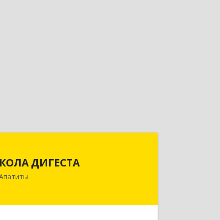
КОЛА ДИГЕСТА
КОЛА ДИГЕСТА
184209, Мурманская обл, Апатиты г,
Апатиты
Космонавтов ул, дом № 17
Подробнее