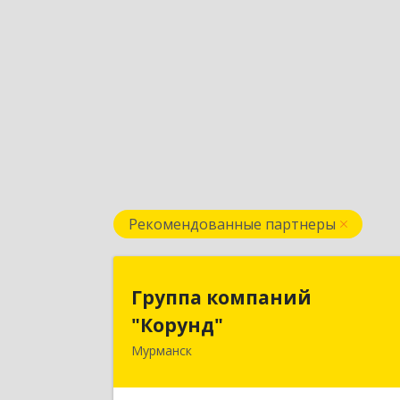
Рекомендованные партнеры
Группа компани
Группа компаний
"Корунд
"Корунд"
Мурманск
183025, Мурманская обл, Мурманск г
Тарана ул, дом № 1