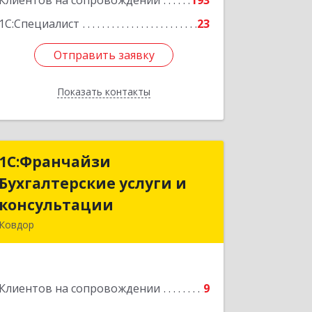
Клиентов на сопровождении
193
1С:Специалист
23
Отправить заявку
Отправить заявку
Показать контакты
Назад
1С:Франчайзи
1С:Франчайзи
Бухгалтерские услуги и
Бухгалтерские услуги и
консультации
консультации
Ковдор
Подробнее
Клиентов на сопровождении
9