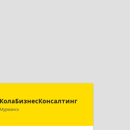
КолаБизнесКонсалтинг
КолаБизнесКонсалтинг
183074, Мурманская обл, Мурманск г,
Мурманск
Полярный Круг ул, дом № 3
Подробнее