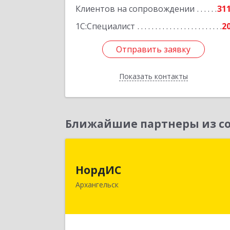
Клиентов на сопровождении
31
1С:Специалист
2
Отправить заявку
Отправить заявку
Показать контакты
Назад
Ближайшие партнеры из со
НордИ
НордИС
163071, Архангельская обл
Архангельск
Архангельск г, Гайдара ул, дом № 55
оф.1
Подробне