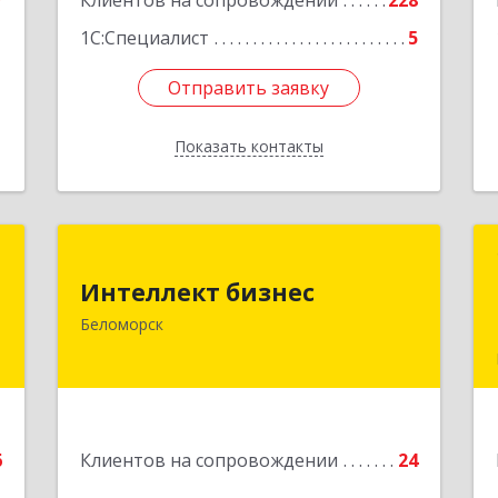
7
Клиентов на сопровождении
228
1
1С:Специалист
5
Отправить заявку
Отправить заявку
Показать контакты
Назад
й
Интеллект бизнес
ч
Интеллект бизнес
г. Беломорск, Портовое шоссе, д.1
Беломорск
Подробнее
е
6
Клиентов на сопровождении
24