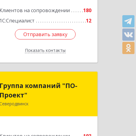
Клиентов на сопровождении
180
1С:Специалист
12
Отправить заявку
Отправить заявку
Показать контакты
Назад
Группа компаний "ПО-
Группа компаний "ПО-
Проект"
Проект"
Северодвинск
164500, Архангельская обл,
Северодвинск г, Бойчука ул, дом № 3,
оф.401
Подробнее