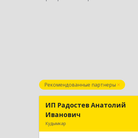
Рекомендованные партнеры
ИП Радостев Анатолий
ИП Радостев Анатоли
Иванович
Иванови
Кудымкар
619000, Пермский край, Кудымкар г
Герцена ул, дом № 5