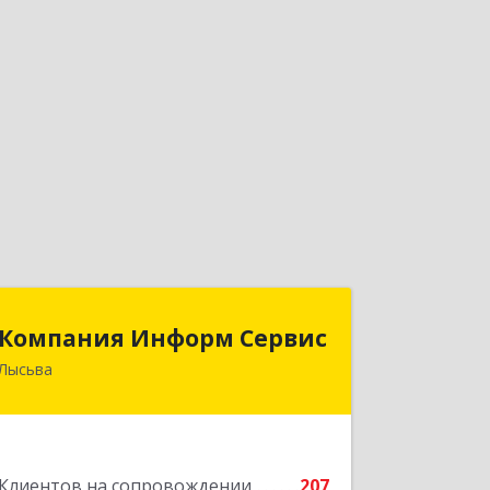
Компания Информ Сервис
Компания Информ Сервис
Лысьва
618909, Пермский край, Лысьва г,
Металлистов ул, дом № 3, оф.535
Подробнее
Клиентов на сопровождении
207