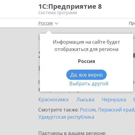
1С:Предприятие 8
Система программ
Россия
Пр
Главная
Сервисы ИТС
1С:Синтез речи
1С:Си
Информация на сайте будет
отображаться для региона
Заказать 1С:Синтез р
Россия
в Кудымкаре
Да, все верно
Ознакомьтесь с информационными карт
Выбрать другой
внедрение продукта.
Краснокамск
Лысьва
Чернушка
Смотрите также:
Россия
,
Пермский край
Удмуртская республика
Партнеры в вашем регионе: