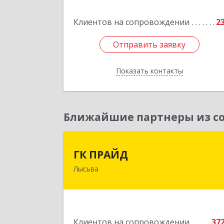
Клиентов на сопровождении
2
Подробне
Отправить заявку
Отправить заявку
Показать контакты
Назад
Ближайшие партнеры из со
ГК ПРАЙ
ГК ПРАЙД
Лысьва
618909, Пермский край, Лысьва г
Репина ул, дом № 4
Подробне
Клиентов на сопровождении
37