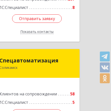
1С:Специалист
8
Отправить заявку
Отправить заявку
Показать контакты
Назад
Спецавтоматизация
Спецавтоматизация
Соликамск
618547, Пермский край, Соликамск г,
Транспортная ул, дом № 4
Подробнее
Клиентов на сопровождении
58
1С:Специалист
5