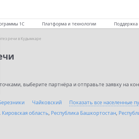
ограммы 1С
Платформа и технологии
Поддержка 
нтез речи в Кудымкаре
ечи
очками, выберите партнёра и отправьте заявку на ко
Березники
Чайковский
Показать все населенные
п
,
Кировская область
,
Республика Башкортостан
,
Республ