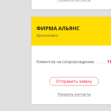
ФИРМА АЛЬЯН
ФИРМА АЛЬЯНС
Краснокамск
Подробне
Клиентов на сопровождении
1
Отправить заявку
Отправить заявку
Показать контакты
Назад