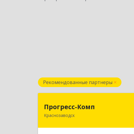
Рекомендованные партнеры
Прогресс-Ком
Прогресс-Комп
Краснозаводск
141321, Московская обл, Сергиево
Посадский р-н, Краснозаводск г
Новая ул, дом № 8, кв.7