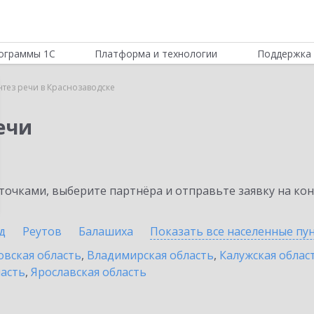
ограммы 1С
Платформа и технологии
Поддержка 
нтез речи в Краснозаводске
ечи
очками, выберите партнёра и отправьте заявку на ко
д
Реутов
Балашиха
Показать все населенные
пу
овская область
,
Владимирская область
,
Калужская облас
ласть
,
Ярославская область