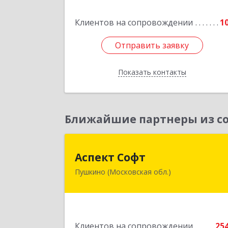
Подробне
Клиентов на сопровождении
1
Отправить заявку
Отправить заявку
Показать контакты
Назад
Ближайшие партнеры из со
Аспект Соф
Аспект Софт
Пушкино (Московская обл.)
141205, Московская обл, Пушкински
р-н, Пушкино г, Московский пр-кт
дом № 44, пом.
Подробне
Клиентов на сопровождении
25