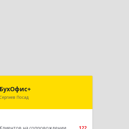
БухОфис+
БухОфис+
Сергиев Посад
141304, Московская обл, Сергиево-
Посадский р-н, Сергиев Посад г,
Воробьевская ул, дом № 3, этаж 3,
оф.1
Клиентов на сопровождении
122