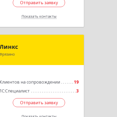
Отправить заявку
Отправить заявку
Показать контакты
Назад
Линкс
Линкс
Фрязино
141190, Московская обл, Фрязино г,
Заводской проезд, дом № 3, кв.133
Подробнее
Клиентов на сопровождении
19
1С:Специалист
3
Отправить заявку
Отправить заявку
Показать контакты
Назад