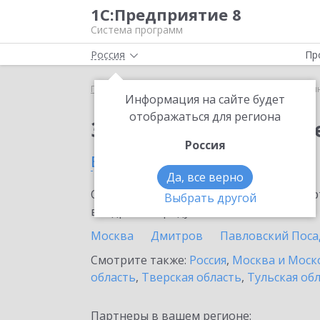
1С:Предприятие 8
Система программ
Россия
Пр
Главная
Сервисы ИТС
1С:Синтез речи
1С:Си
Информация на сайте будет
отображаться для региона
Заказать 1С:Синтез р
Россия
в Краснозаводске
Да, все верно
Ознакомьтесь с информационными карт
Выбрать другой
внедрение продукта.
Москва
Дмитров
Павловский Поса
Смотрите также:
Россия
,
Москва и Моск
область
,
Тверская область
,
Тульская об
Партнеры в вашем регионе: