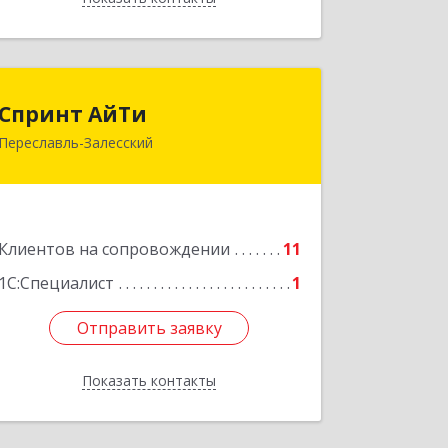
Спринт АйТи
Спринт АйТи
Переславль-Залесский
152025, Ярославская обл, Переславль-
Залесский г, Менделеева ул, дом №
18, кв.7
Подробнее
Клиентов на сопровождении
11
1С:Специалист
1
Отправить заявку
Отправить заявку
Показать контакты
Назад