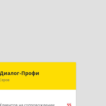
Диалог-Профи
Диалог-Профи
Серов
624980, Свердловская обл, Серов г,
Короленко ул, дом № 7/29, кв.2
Подробнее
Клиентов на сопровождении
55