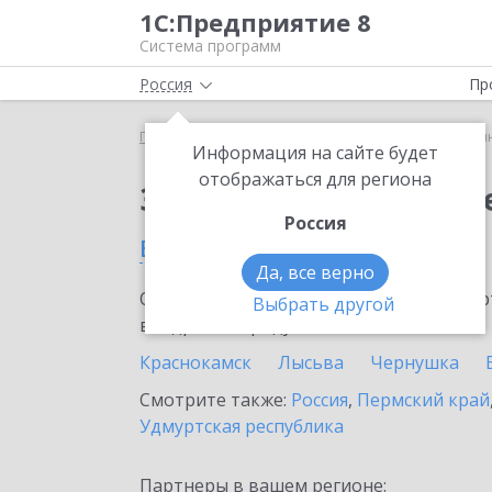
1С:Предприятие 8
Система программ
Россия
Пр
Главная
Сервисы ИТС
1С:Синтез речи
1С:Си
Информация на сайте будет
отображаться для региона
Заказать 1С:Синтез р
Россия
в Красновишерске
Да, все верно
Ознакомьтесь с информационными карт
Выбрать другой
внедрение продукта.
Краснокамск
Лысьва
Чернушка
Смотрите также:
Россия
,
Пермский край
Удмуртская республика
Партнеры в вашем регионе: