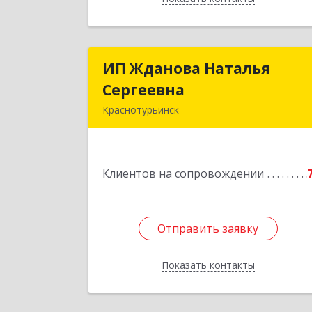
ИП Жданова Наталья
ИП Жданова Наталь
Сергеевна
Сергеевн
Краснотурьинск
Подробне
Клиентов на сопровождении
Отправить заявку
Отправить заявку
Показать контакты
Назад