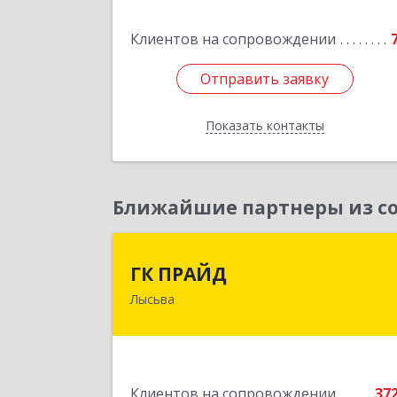
дом № 27, кв.
Клиентов на сопровождении
Подробне
Отправить заявку
Отправить заявку
Показать контакты
Назад
Ближайшие партнеры из со
ГК ПРАЙ
ГК ПРАЙД
Лысьва
618909, Пермский край, Лысьва г
Репина ул, дом № 4
Подробне
Клиентов на сопровождении
37