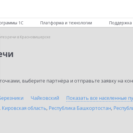
ограммы 1С
Платформа и технологии
Поддержка 
нтез речи в Красновишерске
ечи
очками, выберите партнёра и отправьте заявку на ко
Березники
Чайковский
Показать все населенные
п
,
Кировская область
,
Республика Башкортостан
,
Республ