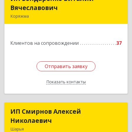
Вячеславович
Вячеславович
Коряжма
165650, Архангельская обл, Коряжма г,
Набережная им Н.Островского ул, дом № 38
Клиентов на сопровождении
37
Подробнее
Отправить заявку
Отправить заявку
Показать контакты
Назад
ИП Смирнов Алексей
ИП Смирнов Алексей
Николаевич
Николаевич
Шарья