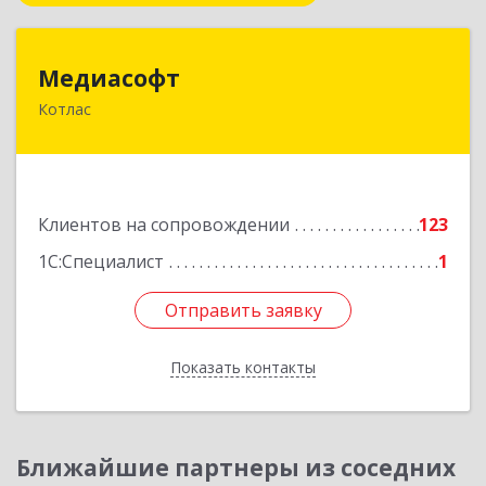
Медиасофт
Медиасофт
Котлас
165300, Архангельская обл, Котлас г,
Маяковского ул, дом № 5
Подробнее
Клиентов на сопровождении
123
1С:Специалист
1
Отправить заявку
Отправить заявку
Показать контакты
Назад
Ближайшие партнеры из соседних