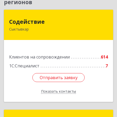
регионов
Содействие
Содействие
Сыктывкар
167004, Коми Респ, Сыктывкар г, Первомайская
ул, дом № 149
Подробнее
Клиентов на сопровождении
614
1С:Специалист
7
Отправить заявку
Отправить заявку
Показать контакты
Назад