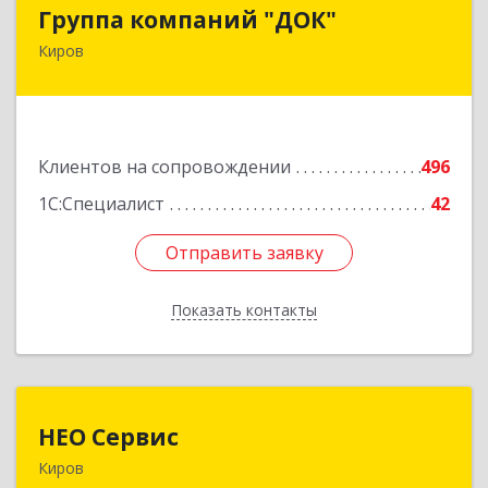
Группа компаний "ДОК"
Группа компаний "ДОК"
Киров
610017, Кировская обл, Киров г, Горького ул,
дом № 17
Подробнее
Клиентов на сопровождении
496
1С:Специалист
42
Отправить заявку
Отправить заявку
Показать контакты
Назад
НЕО Сервис
НЕО Сервис
Киров
610045, Кировская обл, Киров г, Ульяновская