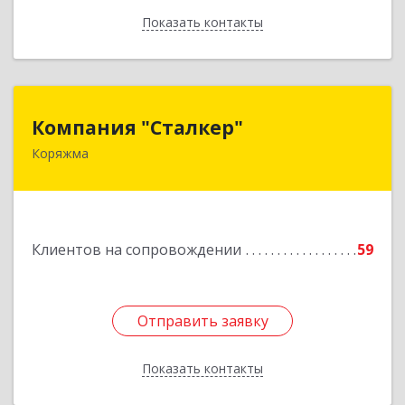
Показать контакты
Назад
Компания "Сталкер"
Компания "Сталкер"
Коряжма
165651, Архангельская обл, Коряжма г,
Архангельская ул, дом № 14
Подробнее
Клиентов на сопровождении
59
Отправить заявку
Отправить заявку
Показать контакты
Назад