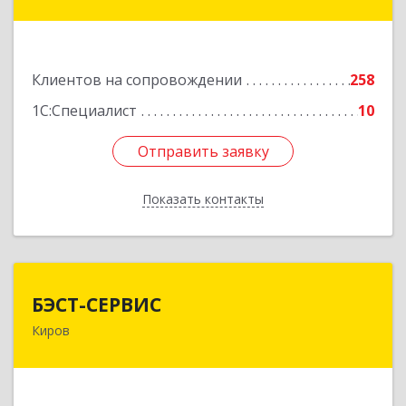
ул, дом № 36
Подробнее
Клиентов на сопровождении
258
1С:Специалист
10
Отправить заявку
Отправить заявку
Показать контакты
Назад
БЭСТ-СЕРВИС
БЭСТ-СЕРВИС
Киров
610045, Кировская обл, Киров г, Дмитрия
Козулева ул, дом № 2, корпус 1
Подробнее