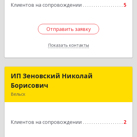
Клиентов на сопровождении
5
Отправить заявку
Отправить заявку
Показать контакты
Назад
ИП Зеновский Николай
ИП Зеновский Николай
Борисович
Борисович
Вельск
165150, Архангельская обл, Вельский р-н,
Лукинская д, Надежды ул, дом № 6
Клиентов на сопровождении
2
Подробнее