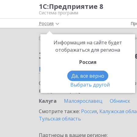
1С:Предприятие 8
Система программ
Россия
Пр
Главная
Сервисы ИТС
1С:Синтез речи
1С:Син
Информация на сайте будет
отображаться для региона
Заказать 1С:Синтез р
Россия
в Калуге
Да, все верно
Ознакомьтесь с информационными карт
Выбрать другой
внедрение продукта.
Калуга
Малоярославец
Обнинск
Смотрите также:
Россия
,
Калужская обла
Тульская область
Партнеры в вашем регионе: