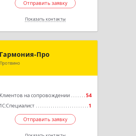
Отправить заявку
Отправить заявку
Показать контакты
Назад
Гармония-Про
Гармония-Про
Протвино
142280, Московская обл, Протвино г,
Ленина ул, дом № 18, кв.198
Подробнее
Клиентов на сопровождении
54
1С:Специалист
1
Отправить заявку
Отправить заявку
Показать контакты
Назад