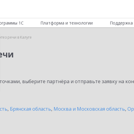
ограммы 1С
Платформа и технологии
Поддержка 
тез речи в Калуге
ечи
очками, выберите партнёра и отправьте заявку на ко
сть
,
Брянская область
,
Москва и Московская область
,
Ор