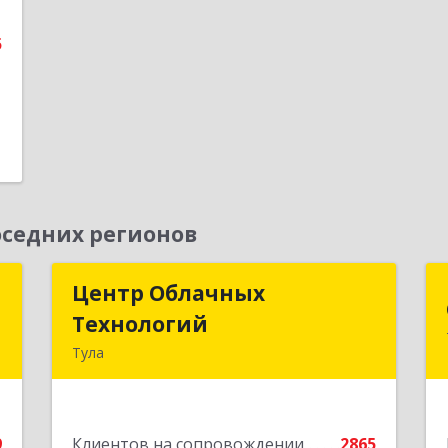
е
5
седних регионов
д
Центр Облачных
Центр Облачных
Технологий
Технологий
а
Тула
5
300000, Тульская обл, г.о. город Тула,
Тула г, Жуковского ул, дом № 58,
е
пом.602
9
Клиентов на сопровождении
2865