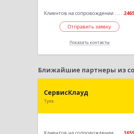
Подробне
Клиентов на сопровождении
246
Отправить заявку
Отправить заявку
Показать контакты
Назад
Ближайшие партнеры из со
СервисКлау
СервисКлауд
Тула
300028, Тульская обл, Тула г, Болдин
ул, дом № 98, оф.54
Подробне
Клиентов на сопровождении
165