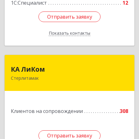
1С:Специалист
12
Отправить заявку
Отправить заявку
Показать контакты
Назад
КА ЛиКом
КА ЛиКом
Стерлитамак
453115, Башкортостан Респ, г.о. город
Стерлитамак, Стерлитамак г, Республиканская
ул, дом № 9в
Подробнее
Клиентов на сопровождении
308
Отправить заявку
Отправить заявку