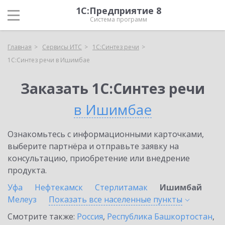
1С:Предприятие 8
Система программ
Главная
Сервисы ИТС
1С:Синтез речи
1С:Синтез речи в Ишимбае
Заказать 1С:Синтез речи
в Ишимбае
Ознакомьтесь с информационными карточками,
выберите партнёра и отправьте заявку на
консультацию, приобретение или внедрение
продукта.
Уфа
Нефтекамск
Стерлитамак
Ишимбай
Мелеуз
Показать все населенные
пункты
Смотрите также:
Россия
,
Республика Башкортостан
,