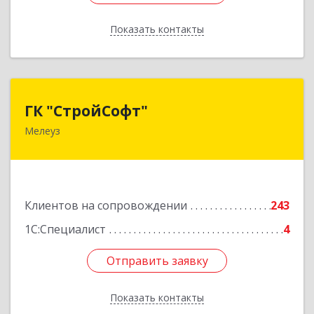
Показать контакты
Назад
ГК "СтройСофт"
ГК "СтройСофт"
Мелеуз
453852, Башкортостан Респ, Мелеуз г, Ленина
ул, дом № 160а, кв.4
Подробнее
Клиентов на сопровождении
243
1С:Специалист
4
Отправить заявку
Отправить заявку
Показать контакты
Назад