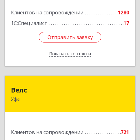
Подробнее
Клиентов на сопровождении
1280
1С:Специалист
17
Отправить заявку
Отправить заявку
Показать контакты
Назад
Велс
Велс
Уфа
450071, Башкортостан Респ, Уфа г, 50 лет СССР
ул, дом № 48/1, этаж 5
Подробнее
Клиентов на сопровождении
721