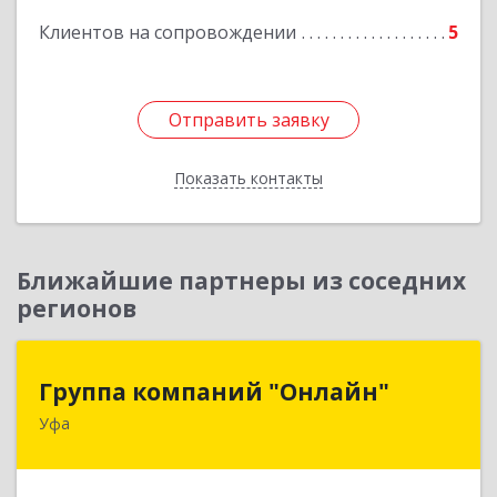
Клиентов на сопровождении
5
Отправить заявку
Отправить заявку
Показать контакты
Назад
Ближайшие партнеры из соседних
регионов
Группа компаний "Онлайн"
Группа компаний "Онлайн"
Уфа
450006, Башкортостан Респ, г.о. город Уфа, Уфа
г, Цюрупы ул, дом № 130, этаж 1