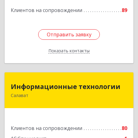
Клиентов на сопровождении
89
Отправить заявку
Отправить заявку
Показать контакты
Назад
Информационные технологии
Информационные технологии
Салават
453259, Башкортостан Респ, Салават г,
Северная ул, дом № 15, оф.108
Подробнее
Клиентов на сопровождении
80