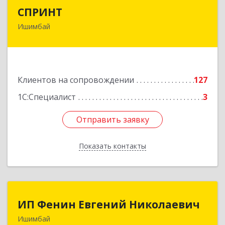
СПРИНТ
СПРИНТ
Ишимбай
453201, Башкортостан Респ, Ишимбайский р-н,
Ишимбай г, Якупа Кулмыя ул, дом № 25
Подробнее
Клиентов на сопровождении
127
1С:Специалист
3
Отправить заявку
Отправить заявку
Показать контакты
Назад
ИП Фенин Евгений Николаевич
ИП Фенин Евгений Николаевич
Ишимбай
453211, Башкортостан Респ, Ишимбайский р-н,