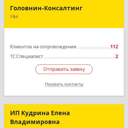
Головнин-Консалтинг
Головнин-Консалтинг
Уфа
450006, Башкортостан Респ, Уфа г, Ленина ул,
дом № 148, оф.204
Подробнее
Клиентов на сопровождении
112
1С:Специалист
2
Отправить заявку
Отправить заявку
Показать контакты
Назад
ИП Кудрина Елена
ИП Кудрина Елена
Владимировна
Владимировна