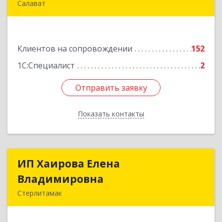
Салават
453265, Башкортостан Респ, Салават г,
Бекетова ул, дом № 10, кв.87
Клиентов на сопровождении
152
Подробнее
1С:Специалист
2
Отправить заявку
Отправить заявку
Показать контакты
Назад
ИП Хаирова Елена
ИП Хаирова Елена
Владимировна
Владимировна
Стерлитамак
Подробнее