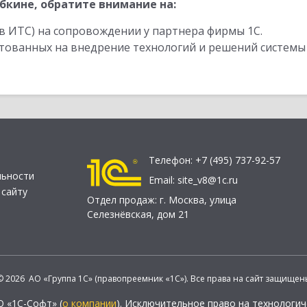
бкине, обратите внимание на:
в ИТС) на сопровождении у партнера фирмы 1С.
стованных на внедрение технологий и решений системы
Телефон:
+7 (495) 737-92-57
льности
Email:
site_v8@1c.ru
 сайту
Отдел продаж:
г. Москва
,
улица
Селезнёвская, дом 21
© 2026 АО «Группа 1С» (правопреемник «1С»). Все права на сайт защищен
О «1С-Софт» (
о компании
). Исключительное право на технологи