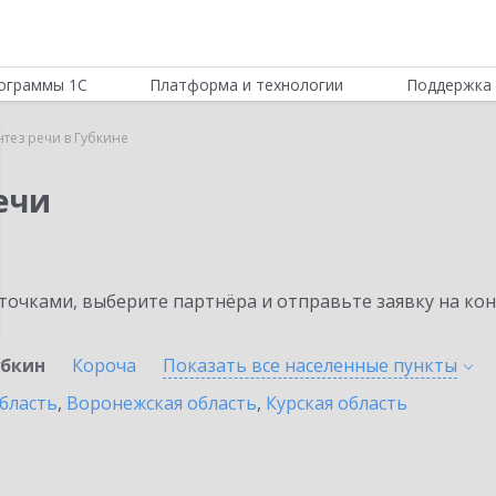
ограммы 1С
Платформа и технологии
Поддержка 
нтез речи в Губкине
ечи
очками, выберите партнёра и отправьте заявку на ко
убкин
Короча
Показать все населенные
пункты
бласть
,
Воронежская область
,
Курская область