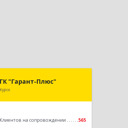
ГК "Гарант-Плюс"
ГК "Гарант-Плюс"
Курск
305035, Курская обл, Курск г,
Овечкина ул, дом № 14, пом.1
Подробнее
Клиентов на сопровождении
565