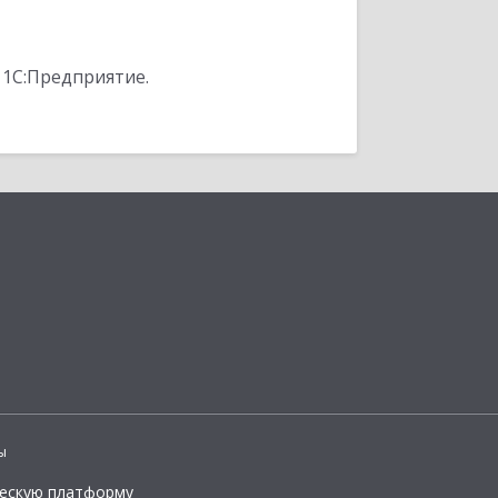
 1С:Предприятие.
ы
ческую платформу