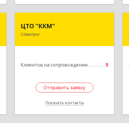
р
ЦТО "ККМ"
ЦТО "ККМ"
ч
Семилуки
Подробнее
,
а
6
1
Клиентов на сопровождении
5
е
Отправить заявку
Отправить заявку
Показать контакты
Назад