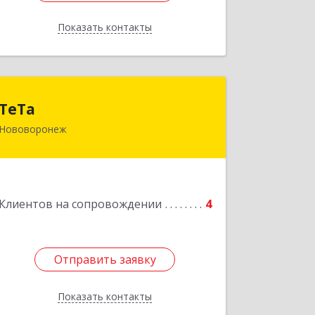
Показать контакты
Назад
ТеТа
ТеТа
Нововоронеж
396 073, Нововоронеж г, а/я, дом № 30
Подробнее
Клиентов на сопровождении
4
Отправить заявку
Отправить заявку
Показать контакты
Назад