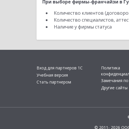
При выборе фирмы-франчайзи в Гу
Количество клиентов (договоро
Количество специалистов, атте
Наличие у фирмы статуса
Вход для партнеров 1С
Политика
конфиденциа
Учебная версия
Замечания по
Стать партнером
Другие сайты
© 2011- 2026 ОО