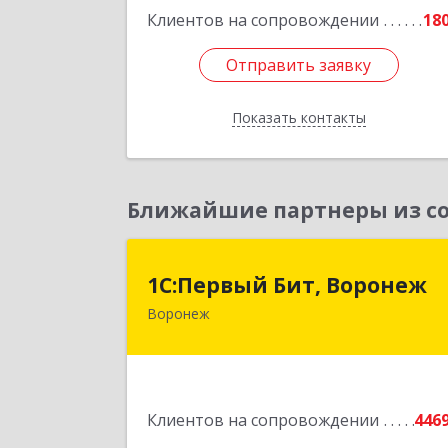
Подробне
Клиентов на сопровождении
18
Отправить заявку
Отправить заявку
Показать контакты
Назад
Ближайшие партнеры из со
1С:Первый Бит, Вороне
1С:Первый Бит, Воронеж
Воронеж
394006, Воронежская обл, Воронеж г
20-летия Октября ул, дом № 119
оф.71
Подробне
Клиентов на сопровождении
446