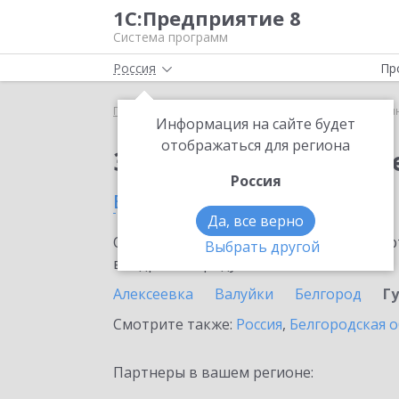
1С:Предприятие 8
Система программ
Россия
Пр
Главная
Сервисы ИТС
1С:Синтез речи
1С:Си
Информация на сайте будет
отображаться для региона
Заказать 1С:Синтез р
Россия
в Губкине
Да, все верно
Ознакомьтесь с информационными карт
Выбрать другой
внедрение продукта.
Алексеевка
Валуйки
Белгород
Г
Смотрите также:
Россия
,
Белгородская о
Партнеры в вашем регионе: