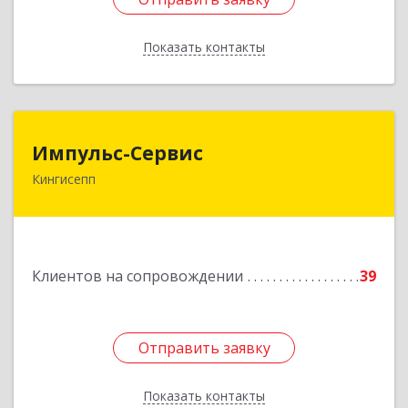
Показать контакты
Назад
Импульс-Сервис
Импульс-Сервис
Кингисепп
188480, Ленинградская обл, Кингисеппский р-н,
Кингисепп г, Воровского ул, дом № 40/15
Подробнее
Клиентов на сопровождении
39
Отправить заявку
Отправить заявку
Показать контакты
Назад