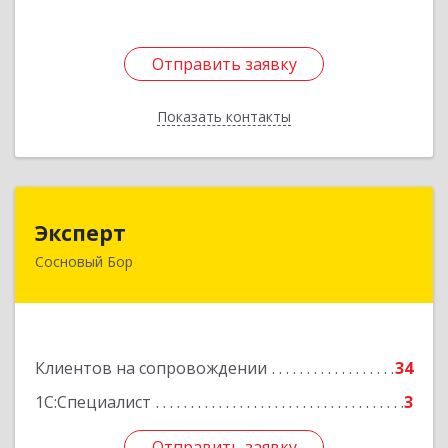
Отправить заявку
Отправить заявку
Показать контакты
Назад
Эксперт
Эксперт
Сосновый Бор
188544, Ленинградская обл, Сосновый Бор г, 50
лет Октября ул, дом № 1
Подробнее
Клиентов на сопровождении
34
1С:Специалист
3
Отправить заявку
Отправить заявку