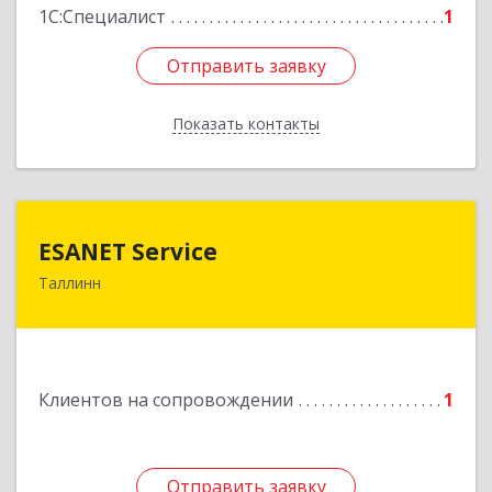
1С:Специалист
1
Отправить заявку
Отправить заявку
Показать контакты
Назад
ESANET Serviсe
ESANET Serviсe
Таллинн
Vana-Louna 19, Tallin 10134, Estonia
Подробнее
Клиентов на сопровождении
1
Отправить заявку
Отправить заявку