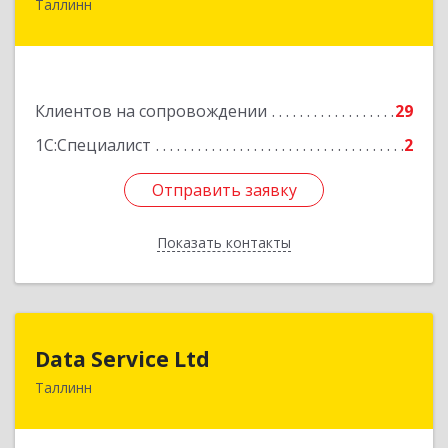
Таллинн
13424, Estonia, Tallinn, Varese tn.10A-45
Подробнее
Клиентов на сопровождении
29
1С:Специалист
2
Отправить заявку
Отправить заявку
Показать контакты
Назад
Data Service Ltd
Data Service Ltd
Таллинн
Estonia, Laulupeo 24, Tallinn, 10128
Подробнее