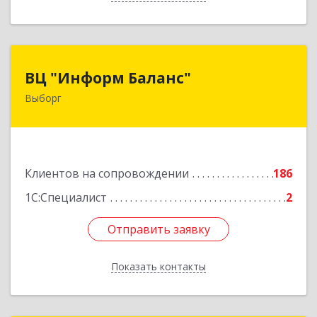
ВЦ "Информ Баланс"
ВЦ "Информ Баланс"
Выборг
188800, Ленинградская обл, Выборгский р-н,
Выборг г, Каменный пер, дом № 2а
Подробнее
Клиентов на сопровождении
186
1С:Специалист
2
Отправить заявку
Отправить заявку
Показать контакты
Назад