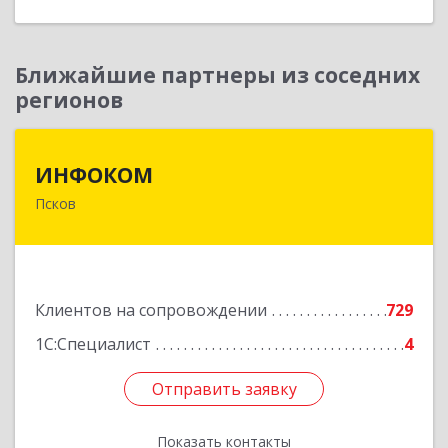
Ближайшие партнеры из соседних
регионов
ИНФОКОМ
ИНФОКОМ
Псков
180000, Псковская обл, Псков г, Советская ул,
дом № 42г
Подробнее
Клиентов на сопровождении
729
1С:Специалист
4
Отправить заявку
Отправить заявку
Показать контакты
Назад