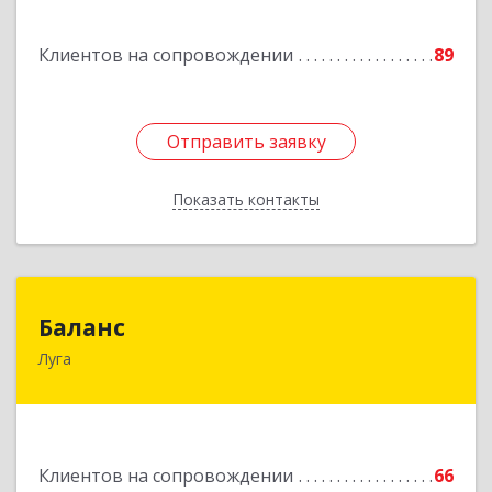
дом № 2
Клиентов на сопровождении
89
Подробнее
Отправить заявку
Отправить заявку
Показать контакты
Назад
Баланс
Баланс
Луга
188230, Ленинградская обл, Луга г, Урицкого
пр-кт, дом № 77а
Подробнее
Клиентов на сопровождении
66