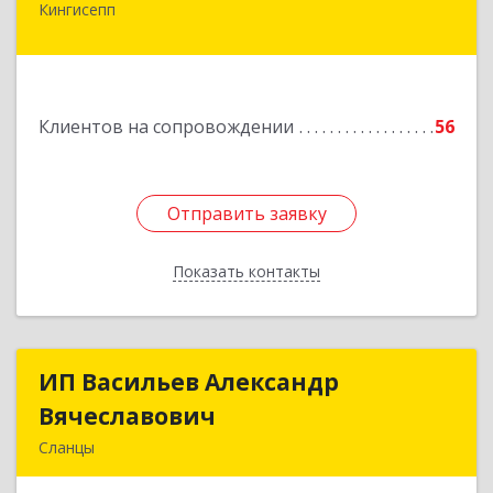
Кингисепп
Подробнее
Клиентов на сопровождении
56
Отправить заявку
Отправить заявку
Показать контакты
Назад
ИП Васильев Александр
ИП Васильев Александр
Вячеславович
Вячеславович
Сланцы
Ленинградская обл, Сланцы г, Спортивная ул,