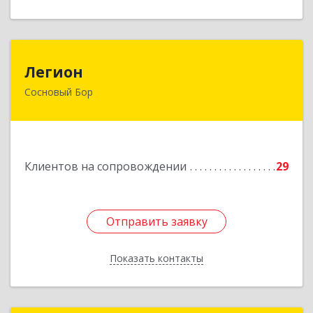
Легион
Легион
Сосновый Бор
188544, Ленинградская обл, Сосновый Бор г,
Парковая ул, дом № 9
Подробнее
Клиентов на сопровождении
29
Отправить заявку
Отправить заявку
Показать контакты
Назад