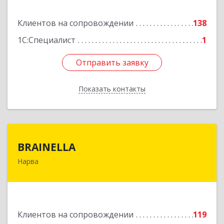
Клиентов на сопровождении
138
1С:Специалист
1
Отправить заявку
Отправить заявку
Показать контакты
Назад
BRAINELLA
BRAINELLA
Нарва
ЭСТОНИЯ, 20308, г. Нарва, ул. Александра
Пушкина 12-15
Подробнее
Клиентов на сопровождении
119