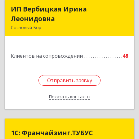
ИП Вербицкая Ирина
ИП Вербицкая Ирина
Леонидовна
Леонидовна
Сосновый Бор
189540, Сосновый Бор г, Героев пр-кт, дом №
55
Клиентов на сопровождении
48
Подробнее
Отправить заявку
Отправить заявку
Показать контакты
Назад
1С: Франчайзинг.ТУБУС
1С: Франчайзинг.ТУБУС