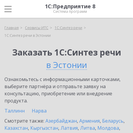
1С:Предприятие 8
Система программ
Главная
Сервисы ИТС
1С:Синтез речи
1С:Синтез речи в Эстонии
Заказать 1С:Синтез речи
в Эстонии
Ознакомьтесь с информационными карточками,
выберите партнёра и отправьте заявку на
консультацию, приобретение или внедрение
продукта.
Таллинн
Нарва
Смотрите также:
Азербайджан
,
Армения
,
Беларусь
,
Казахстан
,
Кыргызстан
,
Латвия
,
Литва
,
Молдова
,