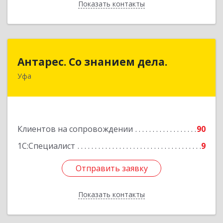
Показать контакты
Назад
Антарес. Со знанием дела.
Антарес. Со знанием дела.
Уфа
450054, Башкортостан Респ, Уфа г,
Комсомольская ул, дом № 149/2, кв.76
Подробнее
Клиентов на сопровождении
90
1С:Специалист
9
Отправить заявку
Отправить заявку
Показать контакты
Назад