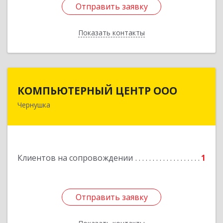
Отправить заявку
Отправить заявку
Показать контакты
Назад
КОМПЬЮТЕРНЫЙ ЦЕНТР ООО
КОМПЬЮТЕРНЫЙ ЦЕНТР ООО
Чернушка
617830, Пермский край г. Чернушка, ул.
Коммунистическая, д. 9
Подробнее
Клиентов на сопровождении
1
Отправить заявку
Отправить заявку