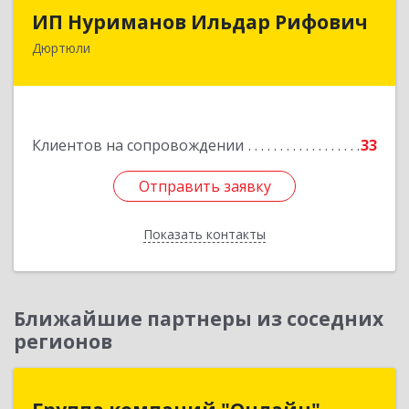
ИП Нуриманов Ильдар Рифович
ИП Нуриманов Ильдар Рифович
Дюртюли
452320, Башкортостан Респ, Дюртюли г,
Первомайская ул, 2а, кв.76
Подробнее
Клиентов на сопровождении
33
Отправить заявку
Отправить заявку
Показать контакты
Назад
Ближайшие партнеры из соседних
регионов
Группа компаний "Онлайн"