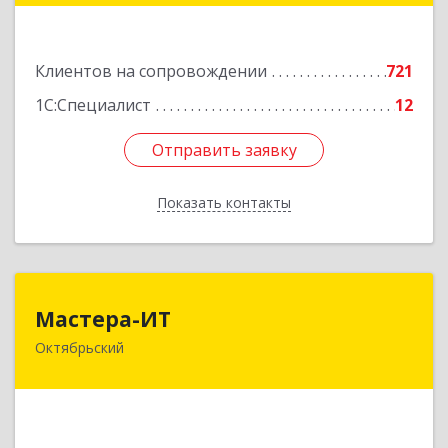
Подробнее
Клиентов на сопровождении
721
1С:Специалист
12
Отправить заявку
Отправить заявку
Показать контакты
Назад
Мастера-ИТ
Мастера-ИТ
Октябрьский
452607, Башкортостан Респ, Октябрьский г,
Комсомольская ул, дом № 20, оф."МИТ"
Подробнее