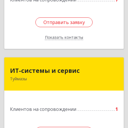
Отправить заявку
Отправить заявку
Показать контакты
Назад
ИТ-системы и сервис
ИТ-системы и сервис
Туймазы
452 750, 452750, Башкортостан Респ,
Туймазинский р-н, Туймазы г, Заводская ул,
дом № 11
Подробнее
Клиентов на сопровождении
1