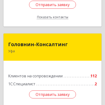
Отправить заявку
Отправить заявку
Показать контакты
Назад
Головнин-Консалтинг
Головнин-Консалтинг
Уфа
450006, Башкортостан Респ, Уфа г, Ленина ул,
дом № 148, оф.204
Подробнее
Клиентов на сопровождении
112
1С:Специалист
2
Отправить заявку
Отправить заявку