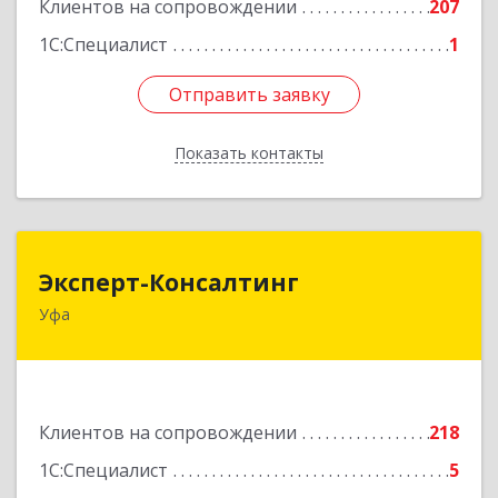
Клиентов на сопровождении
207
1С:Специалист
1
Отправить заявку
Отправить заявку
Показать контакты
Назад
Эксперт-Консалтинг
Эксперт-Консалтинг
Уфа
450059, Башкортостан Респ, Уфимский р-н, Уфа
г, Малая Гражданская ул, дом № 35А
Подробнее
Клиентов на сопровождении
218
1С:Специалист
5