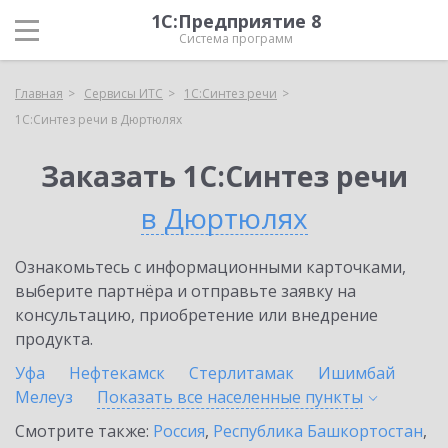
1С:Предприятие 8
Система программ
Главная
Сервисы ИТС
1С:Синтез речи
1С:Синтез речи в Дюртюлях
Заказать 1С:Синтез речи
в Дюртюлях
Ознакомьтесь с информационными карточками,
выберите партнёра и отправьте заявку на
консультацию, приобретение или внедрение
продукта.
Уфа
Нефтекамск
Стерлитамак
Ишимбай
Мелеуз
Показать все населенные
пункты
Смотрите также:
Россия
,
Республика Башкортостан
,