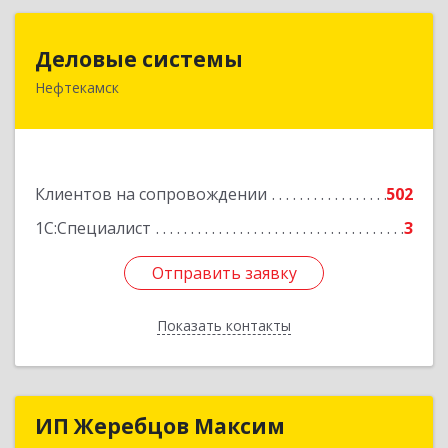
Деловые системы
Деловые системы
Нефтекамск
452689, Башкортостан Респ, Нефтекамск г,
Ленина ул, дом № 47В, пом.3
Подробнее
Клиентов на сопровождении
502
1С:Специалист
3
Отправить заявку
Отправить заявку
Показать контакты
Назад
ИП Жеребцов Максим
ИП Жеребцов Максим