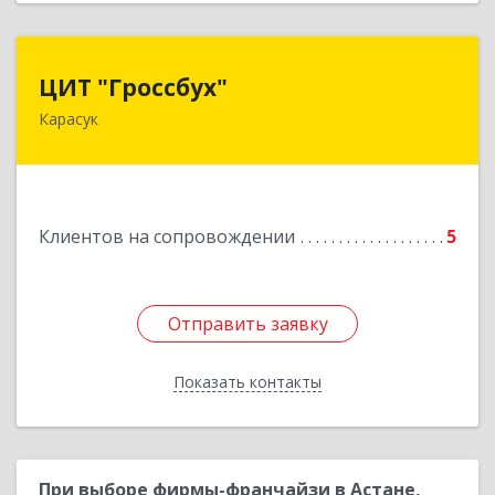
ЦИТ "Гроссбух"
ЦИТ "Гроссбух"
Карасук
632861, Новосибирская обл, Карасукский р-н,
Карасук г, Сорокина ул, дом № 9, оф.3
Подробнее
Клиентов на сопровождении
5
Отправить заявку
Отправить заявку
Показать контакты
Назад
При выборе фирмы-франчайзи в Астане,