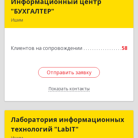
Информационный центр
Информационный центр
"БУХГАЛТЕР"
"БУХГАЛТЕР"
Ишим
627750, Тюменская обл, Ишим г, Советская ул,
дом № 16
Клиентов на сопровождении
58
Подробнее
Отправить заявку
Отправить заявку
Показать контакты
Назад
Лаборатория информационных
Лаборатория информационных
технологий "LabIT"
технологий "LabIT"
Ишим