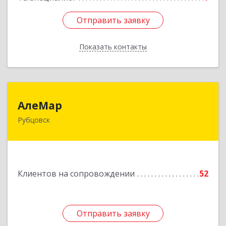
Отправить заявку
Отправить заявку
Показать контакты
Назад
АлеМар
АлеМар
Рубцовск
658210, Алтайский край, Рубцовск г,
Комсомольская ул, дом № 80
Подробнее
Клиентов на сопровождении
52
Отправить заявку
Отправить заявку