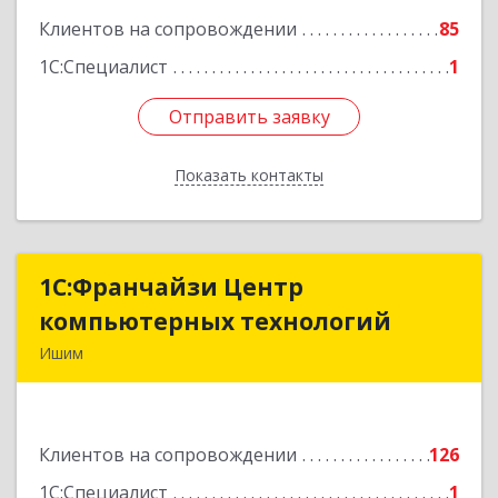
Клиентов на сопровождении
85
1С:Специалист
1
Отправить заявку
Отправить заявку
Показать контакты
Назад
1С:Франчайзи Центр
1С:Франчайзи Центр
компьютерных технологий
компьютерных технологий
Ишим
627750, Тюменская обл, Ишим г, 30 лет ВЛКСМ
ул, дом № 28/2
Клиентов на сопровождении
126
Подробнее
1С:Специалист
1