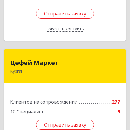
Отправить заявку
Отправить заявку
Показать контакты
Назад
Цефей Маркет
Цефей Маркет
Курган
640002, Курганская обл, Курган г, М.Горького
ул, дом № 35/1
Подробнее
Клиентов на сопровождении
277
1С:Специалист
6
Отправить заявку
Отправить заявку