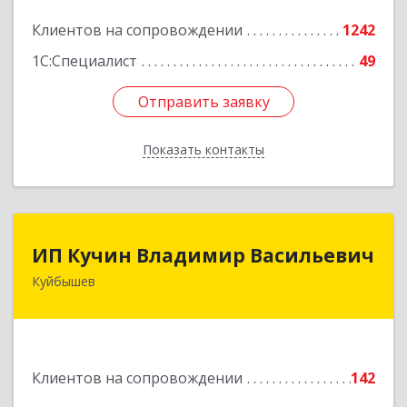
Подробнее
Клиентов на сопровождении
1242
1С:Специалист
49
Отправить заявку
Отправить заявку
Показать контакты
Назад
ИП Кучин Владимир Васильевич
ИП Кучин Владимир Васильевич
Куйбышев
632387, Новосибирская обл, Куйбышев г,
Тургенева ул, дом № 4
Подробнее
Клиентов на сопровождении
142