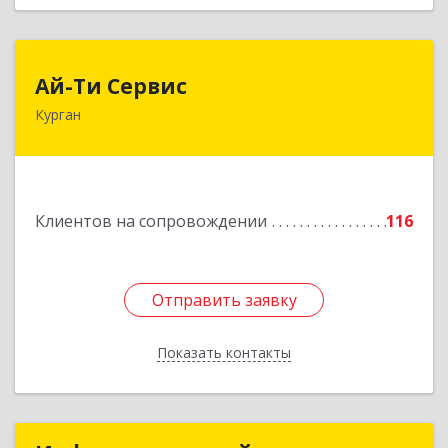
Ай-Ти Сервис
Ай-Ти Сервис
Курган
640032, Курганская обл, г.о. Город Курган,
Курган г, Бажова ул, дом № 49, оф.304
Подробнее
Клиентов на сопровождении
116
Отправить заявку
Отправить заявку
Показать контакты
Назад