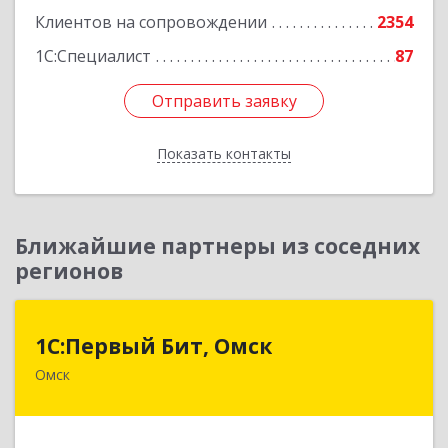
Клиентов на сопровождении
2354
1С:Специалист
87
Отправить заявку
Отправить заявку
Показать контакты
Назад
Ближайшие партнеры из соседних
регионов
1С:Первый Бит, Омск
1С:Первый Бит, Омск
Омск
644099, Омская обл, Омск г, Гагарина ул, дом №
14, оф.208