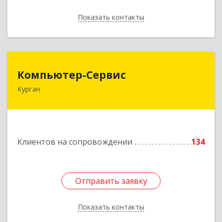
Показать контакты
Назад
Компьютер-Сервис
Компьютер-Сервис
Курган
640022, Курганская обл, Курган г, Василия
Блюхера ул, дом № 30, пом.1
Подробнее
Клиентов на сопровождении
134
Отправить заявку
Отправить заявку
Показать контакты
Назад