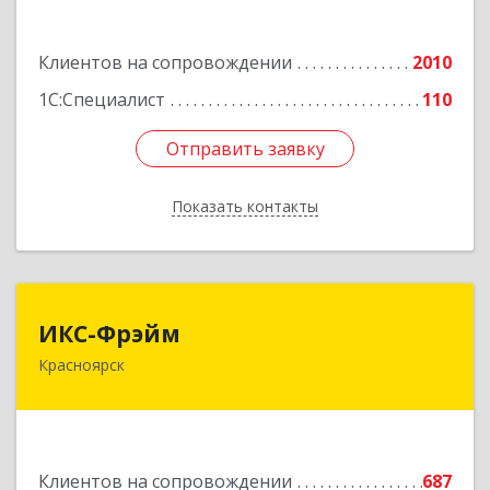
Диктатуры пролетариата ул, дом № 32
Клиентов на сопровождении
2010
Подробнее
1С:Специалист
110
Отправить заявку
Отправить заявку
Показать контакты
Назад
ИКС-Фрэйм
ИКС-Фрэйм
Красноярск
660077, Красноярский край, Красноярск г,
Батурина ул, дом № 32, пом.4
Подробнее
Клиентов на сопровождении
687