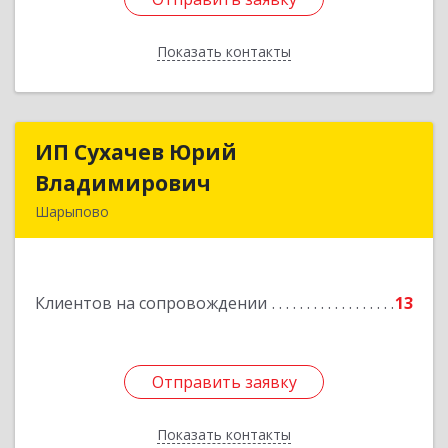
Показать контакты
Назад
ИП Сухачев Юрий
ИП Сухачев Юрий
Владимирович
Владимирович
Шарыпово
662313, Красноярский край, Шарыпово г,
Пионерный мкр, 27/2, кв.203
Клиентов на сопровождении
13
Подробнее
Отправить заявку
Отправить заявку
Показать контакты
Назад