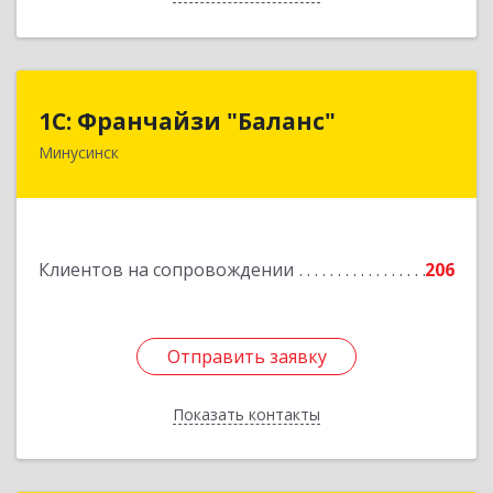
1С: Франчайзи "Баланс"
1С: Франчайзи "Баланс"
Минусинск
662610, Красноярский край, Минусинск г,
Абаканская ул, дом № 43а, пом.14
Подробнее
Клиентов на сопровождении
206
Отправить заявку
Отправить заявку
Показать контакты
Назад