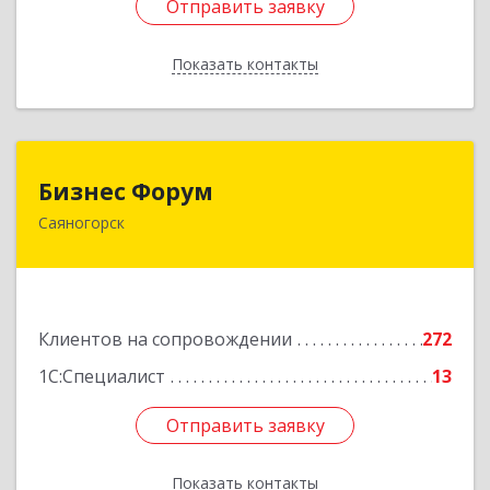
Отправить заявку
Отправить заявку
Показать контакты
Назад
Бизнес Форум
Бизнес Форум
Саяногорск
655603, Хакасия Респ, Саяногорск г, Советский
мкр, дом № 2, кв.262
Подробнее
Клиентов на сопровождении
272
1С:Специалист
13
Отправить заявку
Отправить заявку
Показать контакты
Назад