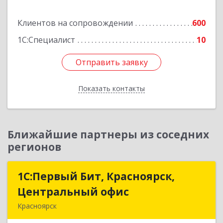
Подробнее
Клиентов на сопровождении
600
1С:Специалист
10
Отправить заявку
Отправить заявку
Показать контакты
Назад
Ближайшие партнеры из соседних
регионов
1С:Первый Бит, Красноярск,
1С:Первый Бит, Красноярск,
Центральный офис
Центральный офис
Красноярск
660017, Красноярский край, Красноярск г,