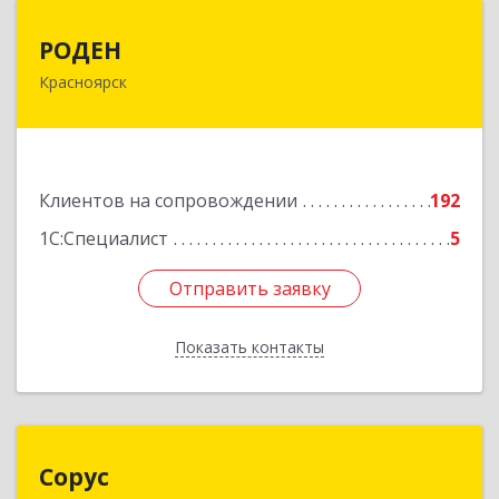
РОДЕН
РОДЕН
Красноярск
660064, Красноярский край, Красноярск г, им
Академика Вавилова ул, дом № 1, оф.2-23
Подробнее
Клиентов на сопровождении
192
1С:Специалист
5
Отправить заявку
Отправить заявку
Показать контакты
Назад
Сорус
Сорус