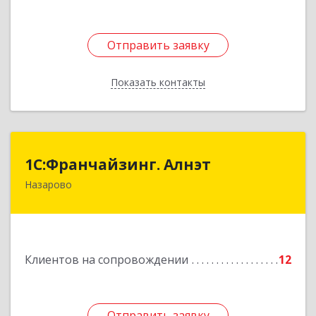
Отправить заявку
Отправить заявку
Показать контакты
Назад
1С:Франчайзинг. Алнэт
1С:Франчайзинг. Алнэт
Назарово
662200, Красноярский край, Назарово г,
Борисенко ул, дом № 11
Подробнее
Клиентов на сопровождении
12
Отправить заявку
Отправить заявку