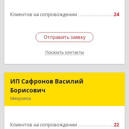
Подробнее
Клиентов на сопровождении
24
Отправить заявку
Отправить заявку
Показать контакты
Назад
ИП Сафронов Василий
ИП Сафронов Василий
Борисович
Борисович
Минусинск
662608, Красноярский край, Минусинск г,
Пушкина ул, дом № 8, кв.2
Клиентов на сопровождении
22
Подробнее