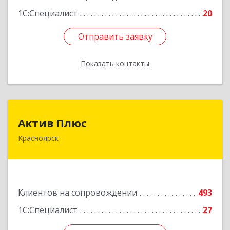
1С:Специалист
20
Отправить заявку
Отправить заявку
Показать контакты
Назад
Актив Плюс
Актив Плюс
Красноярск
660017, Красноярский край, Красноярск г,
Обороны ул, дом № 3, оф.220
Подробнее
Клиентов на сопровождении
493
1С:Специалист
27