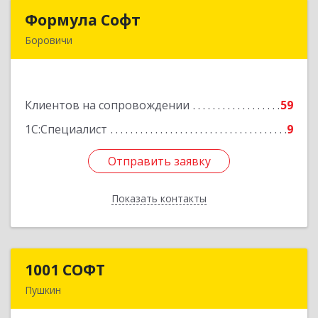
Формула Софт
Формула Софт
Боровичи
174411, Новгородская обл, Боровичский р-н,
Боровичи г, Международная ул, дом № 6
Клиентов на сопровождении
59
Подробнее
1С:Специалист
9
Отправить заявку
Отправить заявку
Показать контакты
Назад
1001 СОФТ
1001 СОФТ
Пушкин
196608, Санкт-Петербург г, Пушкин г,