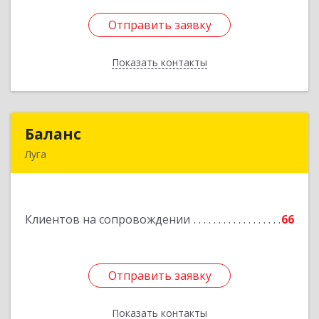
Отправить заявку
Отправить заявку
Показать контакты
Назад
Баланс
Баланс
Луга
188230, Ленинградская обл, Луга г, Урицкого
пр-кт, дом № 77а
Клиентов на сопровождении
66
Подробнее
Отправить заявку
Отправить заявку
Показать контакты
Назад