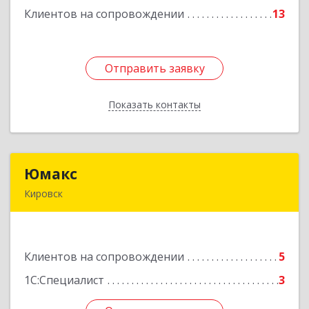
Клиентов на сопровождении
13
Отправить заявку
Отправить заявку
Показать контакты
Назад
Юмакс
Юмакс
Кировск
187340, Ленинградская обл, Кировский р-н,
Кировск г, Новая ул, дом № 5А
Клиентов на сопровождении
5
Подробнее
1С:Специалист
3