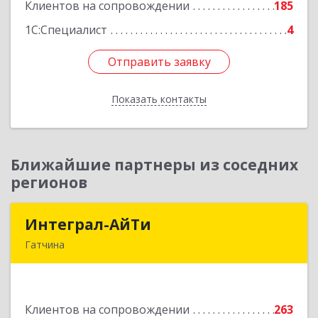
Клиентов на сопровождении
185
Подробнее
1С:Специалист
4
Отправить заявку
Отправить заявку
Показать контакты
Назад
Ближайшие партнеры из соседних
регионов
Интеграл-АйТи
Интеграл-АйТи
Гатчина
188300, Ленинградская обл, Гатчинский р-н,
Гатчина г, 25 Октября пр-кт, дом № 42, литера
А, оф.412
Клиентов на сопровождении
263