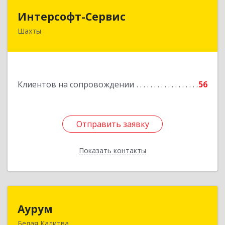
Интерсофт-Сервис
Интерсофт-Сервис
Шахты
346480, Ростовская обл, Шахты г, Советская ул,
дом № 279/10
Подробнее
Клиентов на сопровождении
56
Отправить заявку
Отправить заявку
Показать контакты
Назад
Аурум
Аурум
Белая Калитва