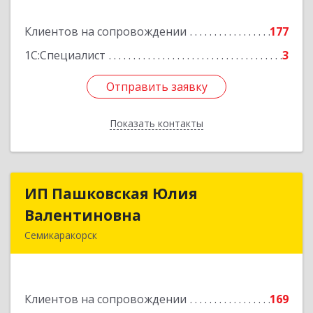
Подробнее
Клиентов на сопровождении
177
1С:Специалист
3
Отправить заявку
Отправить заявку
Показать контакты
Назад
ИП Пашковская Юлия
ИП Пашковская Юлия
Валентиновна
Валентиновна
Семикаракорск
346645, Ростовская обл, Семикаракорский р-н,
Золотаревка х, Октябрьская ул, дом № 35
Клиентов на сопровождении
169
Подробнее