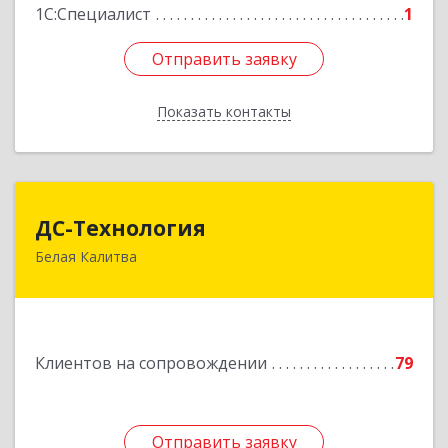
1С:Специалист
1
Отправить заявку
Отправить заявку
Показать контакты
Назад
ДС-Технология
ДС-Технология
Белая Калитва
347045, Ростовская обл, Белокалитвинский р-н,
Белая Калитва г, Вокзальная ул, дом № 381
Подробнее
Клиентов на сопровождении
79
Отправить заявку
Отправить заявку