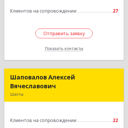
Клиентов на сопровождении
27
Подробнее
Отправить заявку
Отправить заявку
Показать контакты
Назад
Шаповалов Алексей
Шаповалов Алексей
Вячеславович
Вячеславович
Шахты
346510, Шахты г, Ленина ул, дом № 142
Подробнее
Клиентов на сопровождении
22