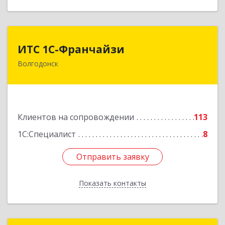
ИТС 1С-Франчайзи
ИТС 1С-Франчайзи
Волгодонск
347380, Ростовская обл, Волгодонск г, Гагарина
ул, 22в помещение № III
Подробнее
Клиентов на сопровождении
113
1С:Специалист
8
Отправить заявку
Отправить заявку
Показать контакты
Назад