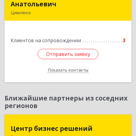
Анатольевич
Анатольевич
Цимлянск
347 320, 347320, Ростовская обл, Цимлянский р-
н, Цимлянск г, Западный пер, дом № 3
Клиентов на сопровождении
3
Подробнее
Отправить заявку
Отправить заявку
Показать контакты
Назад
Ближайшие партнеры из соседних
регионов
Центр бизнес решений
Центр бизнес решений