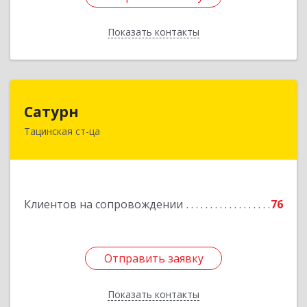
Показать контакты
Назад
Сатурн
Сатурн
Тацинская ст-ца
347060, Ростовская область, Тацинский район,
ст-ца Тацинская, ул.М.Горького, дом № 54
Подробнее
Клиентов на сопровождении
76
Отправить заявку
Отправить заявку
Показать контакты
Назад