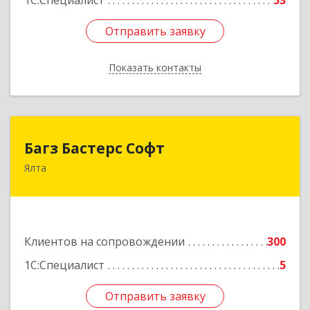
1С:Специалист
53
Отправить заявку
Отправить заявку
Показать контакты
Назад
Багз Бастерс Софт
Багз Бастерс Софт
Ялта
298603, Крым Респ, Ялта г, Свердлова ул, дом №
34
Подробнее
Клиентов на сопровождении
300
1С:Специалист
5
Отправить заявку
Отправить заявку