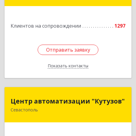
Подробнее
Клиентов на сопровождении
1297
Отправить заявку
Отправить заявку
Показать контакты
Назад
Центр автоматизации "Кутузов"
Центр автоматизации "Кутузов"
Севастополь
299011, Севастополь г, Генерала Петрова ул,
дом № 20, корпус 1, оф.1
Подробнее