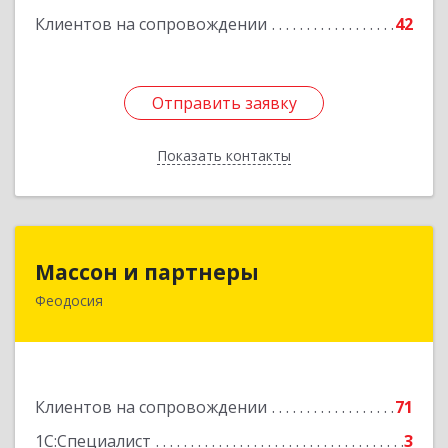
Клиентов на сопровождении
42
Отправить заявку
Отправить заявку
Показать контакты
Назад
Массон и партнеры
Массон и партнеры
Феодосия
298112, Крым Респ, Феодосия г, Крымская ул,
дом № 31
Подробнее
Клиентов на сопровождении
71
1С:Специалист
3