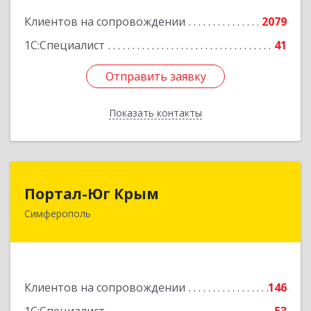
Подробнее
Клиентов на сопровождении
2079
1С:Специалист
41
Отправить заявку
Отправить заявку
Показать контакты
Назад
Портал-Юг Крым
Портал-Юг Крым
Симферополь
295015, Крым Респ, Симферополь г, Козлова ул,
дом № 27
Подробнее
Клиентов на сопровождении
146