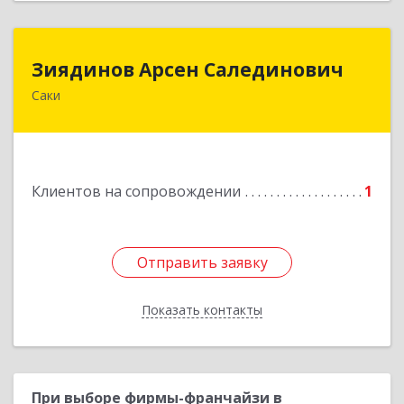
Зиядинов Арсен Салединович
Зиядинов Арсен Салединович
Саки
г.Саки, Интернациональная, 5/2, кв.1
Подробнее
Клиентов на сопровождении
1
Отправить заявку
Отправить заявку
Показать контакты
Назад
При выборе фирмы-франчайзи в