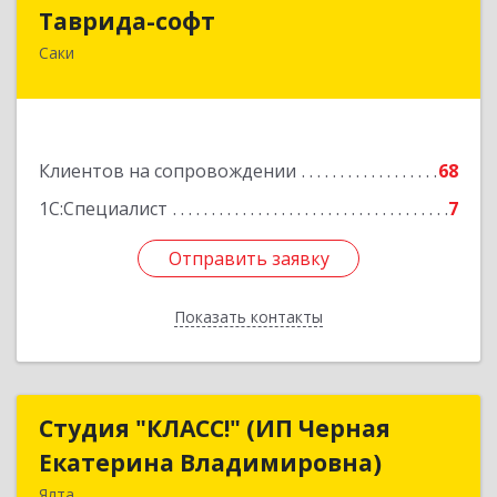
Таврида-софт
Таврида-софт
Саки
296574, Крым Респ, м.р-н Сакский с.п.
Новофедоровское, Новофедоровка пгт, 30
Авиаполка ул, дом № 10
Подробнее
Клиентов на сопровождении
68
1С:Специалист
7
Отправить заявку
Отправить заявку
Показать контакты
Назад
Студия "КЛАСС!" (ИП Черная
Студия "КЛАСС!" (ИП Черная
Екатерина Владимировна)
Екатерина Владимировна)
Ялта