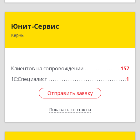
Юнит-Сервис
Юнит-Сервис
Керчь
298300, Крым Респ, Керчь г, Кооперативный
пер, дом № 26
Подробнее
Клиентов на сопровождении
157
1С:Специалист
1
Отправить заявку
Отправить заявку
Показать контакты
Назад