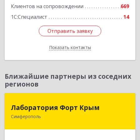
Клиентов на сопровождении
669
1С:Специалист
14
Отправить заявку
Отправить заявку
Показать контакты
Назад
Ближайшие партнеры из соседних
регионов
Лаборатория Форт Крым
Лаборатория Форт Крым
Симферополь
295034, Крым Респ, Симферополь г, Киевская
ул, дом № 79, оф.902