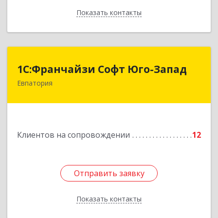
Показать контакты
Назад
1С:Франчайзи Софт Юго-Запад
1С:Франчайзи Софт Юго-Запад
Евпатория
297407, Крым Респ, Евпатория г, Победы пр-кт,
дом № 13, кв.45
Подробнее
Клиентов на сопровождении
12
Отправить заявку
Отправить заявку
Показать контакты
Назад