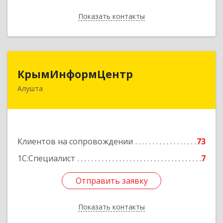
Показать контакты
Назад
КрымИнформЦентр
КрымИнформЦентр
Алушта
298500, Крым Респ, Алушта г, Горького ул, дом
№ 34А, оф.7
Подробнее
Клиентов на сопровождении
73
1С:Специалист
7
Отправить заявку
Отправить заявку
Показать контакты
Назад