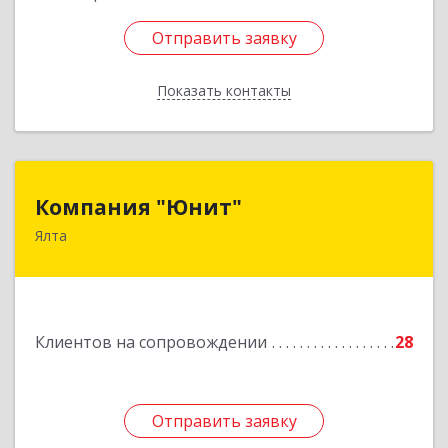
Отправить заявку
Отправить заявку
Показать контакты
Назад
Компания "Юнит"
Компания "Юнит"
Ялта
298600, Крым Респ, Ялта г, Васильева ул, дом №
16, оф.400
Подробнее
Клиентов на сопровождении
28
Отправить заявку
Отправить заявку