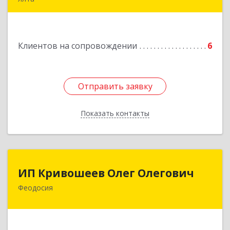
98600, г. Ялта, ул. Свердлова, 24
Подробнее
Клиентов на сопровождении
6
Отправить заявку
Отправить заявку
Показать контакты
Назад
ИП Кривошеев Олег Олегович
ИП Кривошеев Олег Олегович
Феодосия
Подробнее