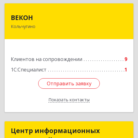
ВЕКОН
ВЕКОН
Кольчугино
601785, Владимирская обл, Кольчугинский р-н,
Кольчугино г, 3 Интернационала ул, дом № 38
Подробнее
Клиентов на сопровождении
9
1С:Специалист
1
Отправить заявку
Отправить заявку
Показать контакты
Назад
Центр информационных
Центр информационных