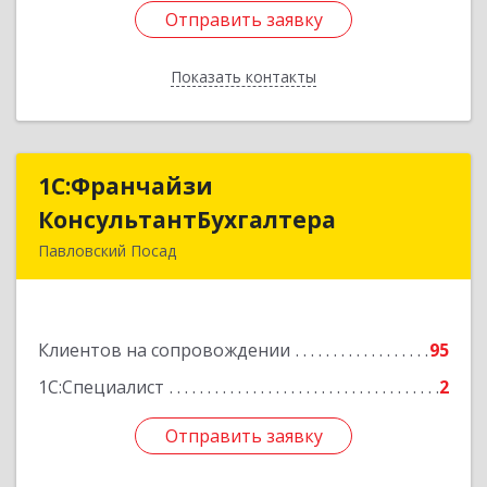
Отправить заявку
Отправить заявку
Показать контакты
Назад
1С:Франчайзи
1С:Франчайзи
КонсультантБухгалтера
КонсультантБухгалтера
Павловский Посад
142500, Московская обл, Павловский Посад г,
Каляева ул, дом № 3, оф.38
Клиентов на сопровождении
95
Подробнее
1С:Специалист
2
Отправить заявку
Отправить заявку