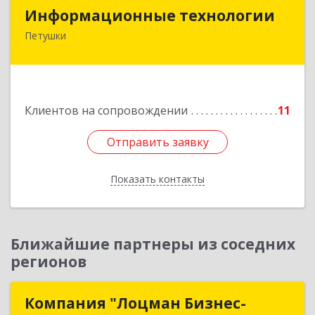
Информационные технологии
Информационные технологии
Петушки
601144, Владимирская обл, Петушки г,
Маяковского ул, дом № 19
Подробнее
Клиентов на сопровождении
11
Отправить заявку
Отправить заявку
Показать контакты
Назад
Ближайшие партнеры из соседних
регионов
Компания "Лоцман Бизнес-
Компания "Лоцман Бизнес-