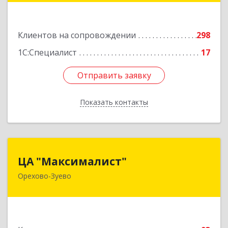
Подробнее
Клиентов на сопровождении
298
1С:Специалист
17
Отправить заявку
Отправить заявку
Показать контакты
Назад
ЦА "Максималист"
ЦА "Максималист"
Орехово-Зуево
142600, Московская обл, Орехово-Зуево г,
Ленина ул, дом № 78
Подробнее