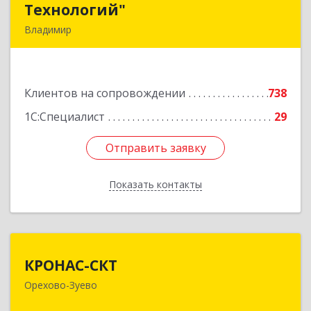
Технологий"
Технологий"
Владимир
600015, Владимирская обл, Владимир г,
Чайковского ул, дом № 40А, оф.21
Клиентов на сопровождении
738
Подробнее
1С:Специалист
29
Отправить заявку
Отправить заявку
Показать контакты
Назад
КРОНАС-СКТ
КРОНАС-СКТ
Орехово-Зуево
142600, Московская обл, Орехово-Зуево г,
Бабушкина ул, дом № 2А, пом.31