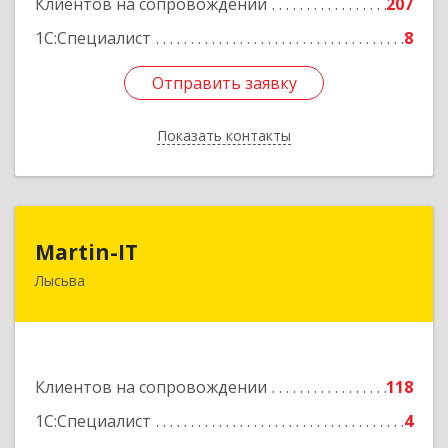
Клиентов на сопровождении
207
1С:Специалист
8
Отправить заявку
Отправить заявку
Показать контакты
Назад
Martin-IT
Martin-IT
Лысьва
618900, Пермский край, Лысьва г, Смышляева
ул, дом № 36, этаж 3, оф.7
Подробнее
Клиентов на сопровождении
118
1С:Специалист
4