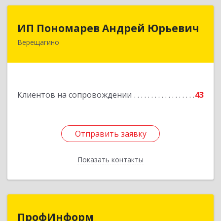
ИП Пономарев Андрей Юрьевич
ИП Пономарев Андрей Юрьевич
Верещагино
617120, Пермский край, Верещагинский р-н,
Верещагино г, Октябрьская ул, дом № 68, оф.1
Подробнее
Клиентов на сопровождении
43
Отправить заявку
Отправить заявку
Показать контакты
Назад
ПрофИнформ
ПрофИнформ