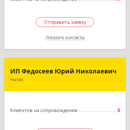
Отправить заявку
Отправить заявку
Показать контакты
Назад
ИП Федосеев Юрий Николаевич
ИП Федосеев Юрий Николаевич
Нытва
617000, Пермский край, Нытвенский р-н,
Нытва г, Ленина пр-кт, дом № 36 8
Подробнее
Клиентов на сопровождении
3