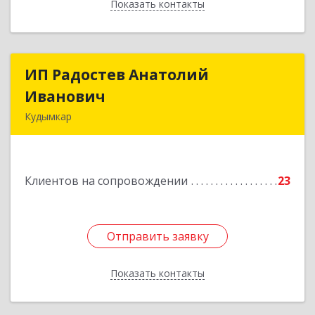
Показать контакты
Назад
ИП Радостев Анатолий
ИП Радостев Анатолий
Иванович
Иванович
Кудымкар
619000, Пермский край, Кудымкар г, Герцена
ул, дом № 52
Клиентов на сопровождении
23
Подробнее
Отправить заявку
Отправить заявку
Показать контакты
Назад