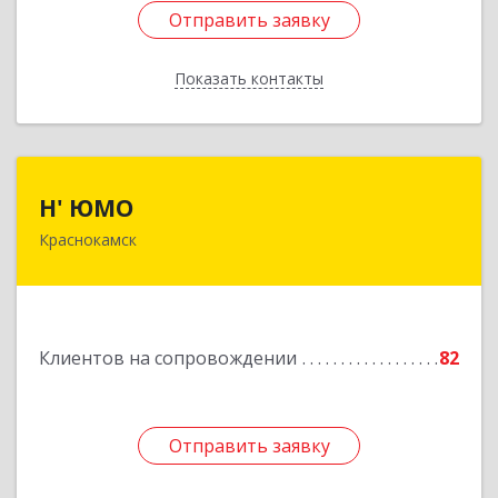
Отправить заявку
Отправить заявку
Показать контакты
Назад
Н' ЮМО
Н' ЮМО
Краснокамск
617060, Пермский край, Краснокамский р-н,
Краснокамск г, Большевистская ул, дом № 38,
оф.3
Подробнее
Клиентов на сопровождении
82
Отправить заявку
Отправить заявку