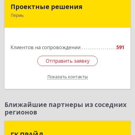
Проектные решения
Проектные решения
Пермь
614087, Пермский край, Пермь г, Малкова ул,
дом № 28
Подробнее
Клиентов на сопровождении
591
Отправить заявку
Отправить заявку
Показать контакты
Назад
Ближайшие партнеры из соседних
регионов
ГК ПРАЙД
ГК ПРАЙД