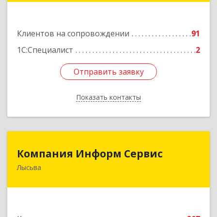
Подробнее
Клиентов на сопровождении
91
1С:Специалист
2
Отправить заявку
Отправить заявку
Показать контакты
Назад
Компания Информ Сервис
Компания Информ Сервис
Лысьва
618909, Пермский край, Лысьва г, Металлистов
ул, дом № 3, оф.535
Подробнее