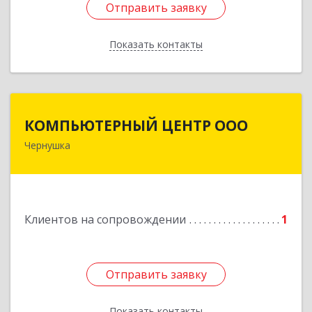
Отправить заявку
Отправить заявку
Показать контакты
Назад
КОМПЬЮТЕРНЫЙ ЦЕНТР ООО
КОМПЬЮТЕРНЫЙ ЦЕНТР ООО
Чернушка
617830, Пермский край г. Чернушка, ул.
Коммунистическая, д. 9
Подробнее
Клиентов на сопровождении
1
Отправить заявку
Отправить заявку
Показать контакты
Назад