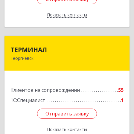
Показать контакты
Назад
ТЕРМИНАЛ
ТЕРМИНАЛ
Георгиевск
357820, Ставропольский край, Георгиевск г,
Калинина ул, дом № 109
Подробнее
Клиентов на сопровождении
55
1С:Специалист
1
Отправить заявку
Отправить заявку
Показать контакты
Назад