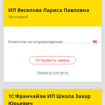
ИП Веселова Лариса Павловна
ИП Веселова Лариса Павловна
Прохладный
361045, Кабардино-Балкарская Респ,
Прохладный г, Добровольская ул, дом № 31
Подробнее
Клиентов на сопровождении
98
Отправить заявку
Отправить заявку
Показать контакты
Назад
1С:Франчайзи ИП Школа Захар
1С:Франчайзи ИП Школа Захар
Юрьевич
Юрьевич