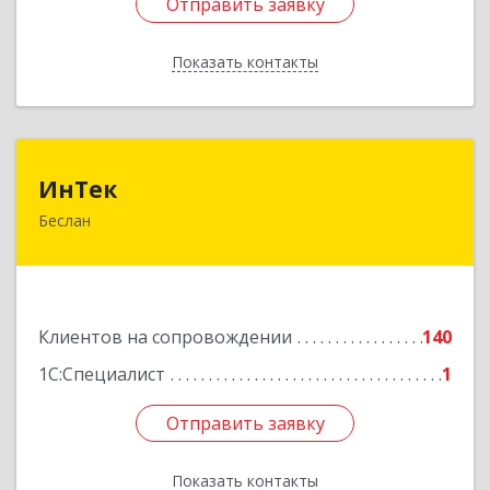
Отправить заявку
Отправить заявку
Показать контакты
Назад
ИнТек
ИнТек
Беслан
363000, Северная Осетия - Алания Респ,
Правобережный, Беслан г, Комсомольская ул,
дом № 69
Подробнее
Клиентов на сопровождении
140
1С:Специалист
1
Отправить заявку
Отправить заявку
Показать контакты
Назад