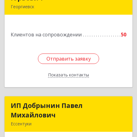
Георгиевск
357840, Ставропольский край, Георгиевский р-
н, Александрийская ст-ца, Курдюмовский пер,
дом № 10
Клиентов на сопровождении
50
Подробнее
Отправить заявку
Отправить заявку
Показать контакты
Назад
ИП Добрынин Павел
ИП Добрынин Павел
Михайлович
Михайлович
Ессентуки
Подробнее