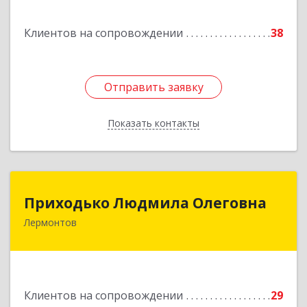
Клиентов на сопровождении
38
Отправить заявку
Отправить заявку
Показать контакты
Назад
Приходько Людмила Олеговна
Приходько Людмила Олеговна
Лермонтов
357341, Лермонтов г, П.Лумумбы ул, дом №
43/2, кв.44
Подробнее
Клиентов на сопровождении
29