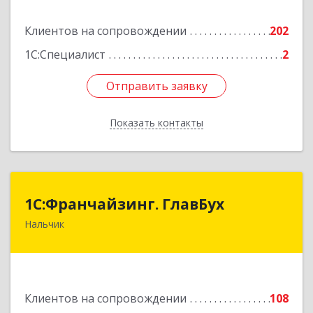
Подробнее
Клиентов на сопровождении
202
1С:Специалист
2
Отправить заявку
Отправить заявку
Показать контакты
Назад
1С:Франчайзинг. ГлавБух
1С:Франчайзинг. ГлавБух
Нальчик
360000, Кабардино-Балкарская Респ, Нальчик г,
Пачева ул, дом № 13, ТОД Европа, этаж 3, оф.2
Подробнее
Клиентов на сопровождении
108