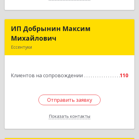
ИП Добрынин Максим
ИП Добрынин Максим
Михайлович
Михайлович
Ессентуки
357601, Ставропольский край, Ессентуки,
Спасателей, дом № 5, кв.43
Клиентов на сопровождении
110
Подробнее
Отправить заявку
Отправить заявку
Показать контакты
Назад