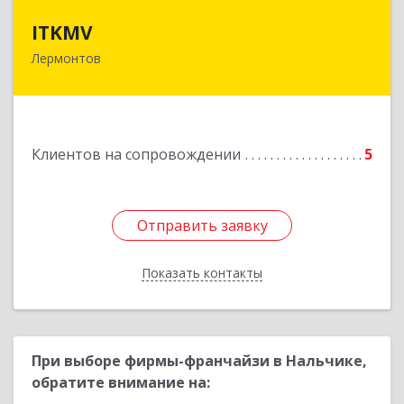
ITKMV
ITKMV
Лермонтов
Подробнее
Клиентов на сопровождении
5
Отправить заявку
Отправить заявку
Показать контакты
Назад
При выборе фирмы-франчайзи в Нальчике,
обратите внимание на: