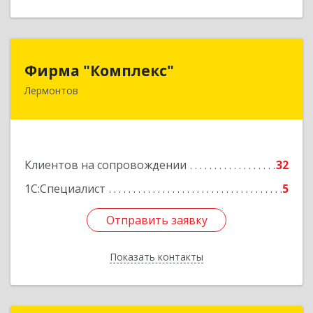
Фирма "Комплекс"
Фирма "Комплекс"
Лермонтов
357348, Ставропольский край, Лермонтов г,
Острогорка с, Степная ул, дом № 46, а
Подробнее
Клиентов на сопровождении
32
1С:Специалист
5
Отправить заявку
Отправить заявку
Показать контакты
Назад