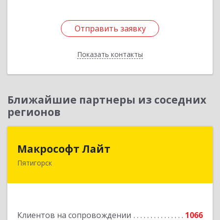
Отправить заявку
Отправить заявку
Показать контакты
Назад
Ближайшие партнеры из соседних
регионов
Макрософт Лайт
Макрософт Лайт
Пятигорск
357501, Ставропольский край, Пятигорск г,
Коста Хетагурова ул, дом № 4
Подробнее
Клиентов на сопровождении
1066