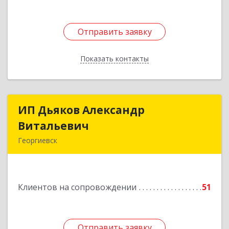
Отправить заявку
Отправить заявку
Показать контакты
Назад
ИП Дьяков Александр
ИП Дьяков Александр
Витальевич
Витальевич
Георгиевск
Подробнее
Клиентов на сопровождении
51
Отправить заявку
Отправить заявку