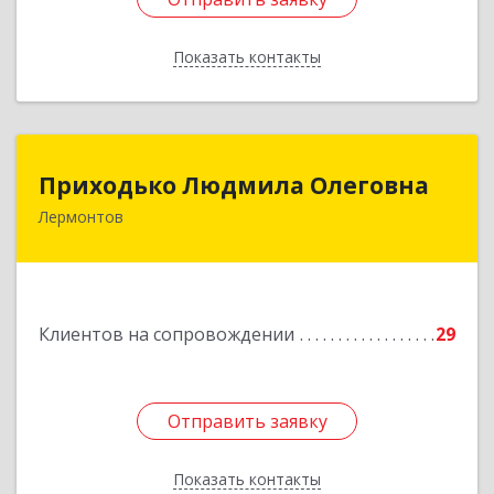
Показать контакты
Назад
Приходько Людмила Олеговна
Приходько Людмила Олеговна
Лермонтов
357341, Лермонтов г, П.Лумумбы ул, дом №
43/2, кв.44
Подробнее
Клиентов на сопровождении
29
Отправить заявку
Отправить заявку
Показать контакты
Назад