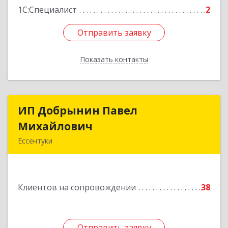
1С:Специалист
2
Отправить заявку
Отправить заявку
Показать контакты
Назад
ИП Добрынин Павел
ИП Добрынин Павел
Михайлович
Михайлович
Ессентуки
Подробнее
Клиентов на сопровождении
38
Отправить заявку
Отправить заявку