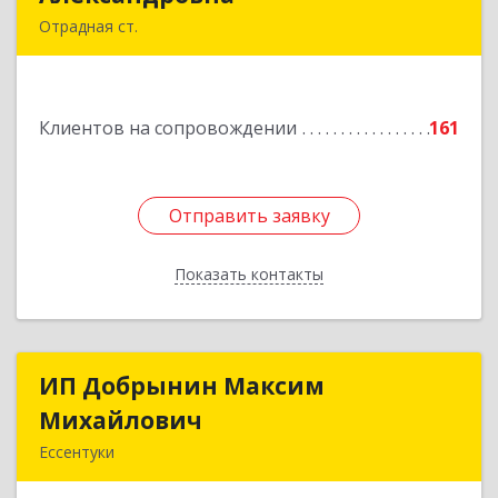
Отрадная ст.
352290, Краснодарский край, Отрадненский р-
н, Отрадная ст-ца, Курортная ул, дом № 39Б
Клиентов на сопровождении
161
Подробнее
Отправить заявку
Отправить заявку
Показать контакты
Назад
ИП Добрынин Максим
ИП Добрынин Максим
Михайлович
Михайлович
Ессентуки
357601, Ставропольский край, Ессентуки,