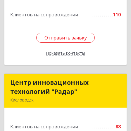
Спасателей, дом № 5, кв.43
Клиентов на сопровождении
110
Подробнее
Отправить заявку
Отправить заявку
Показать контакты
Назад
Центр инновационных
Центр инновационных
технологий "Радар"
технологий "Радар"
Кисловодск
357000, Ставропольский край, Кисловодск г,
Цандера проезд, дом № 2
Клиентов на сопровождении
88
Подробнее