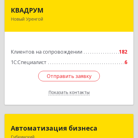
КВАДРУМ
КВАДРУМ
Новый Уренгой
629309, Ямало-Ненецкий АО, Новый Уренгой г,
Северное Кольцо ул, дом № 14
Подробнее
Клиентов на сопровождении
182
1С:Специалист
6
Отправить заявку
Отправить заявку
Показать контакты
Назад
Автоматизация бизнеса
Автоматизация бизнеса
Губкинский