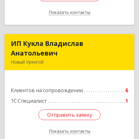
Показать контакты
Назад
ИП Кукла Владислав
ИП Кукла Владислав
Анатольевич
Анатольевич
Новый Уренгой
629306, Ямало-Ненецкий АО, Новый Уренгой г,
Интернациональная ул, дом № 2, кв.57
Клиентов на сопровождении
6
Подробнее
1С:Специалист
1
Отправить заявку
Отправить заявку
Показать контакты
Назад