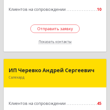
Подробнее
Клиентов на сопровождении
10
Отправить заявку
Отправить заявку
Показать контакты
Назад
ИП Черевко Андрей Сергеевич
ИП Черевко Андрей Сергеевич
Салехард
629003, Ямало-Ненецкий АО, Салехард г,
Маяковского ул, дом № 44, этаж 2
Подробнее
Клиентов на сопровождении
45