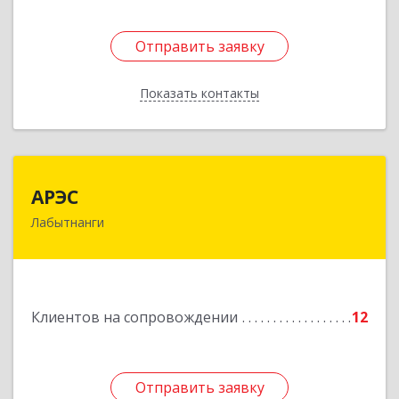
Отправить заявку
Отправить заявку
Показать контакты
Назад
АРЭС
АРЭС
Лабытнанги
629400, Ямало-Ненецкий АО, Лабытнанги г,
Дзержинского ул, дом № 8, кв.62
Подробнее
Клиентов на сопровождении
12
Отправить заявку
Отправить заявку