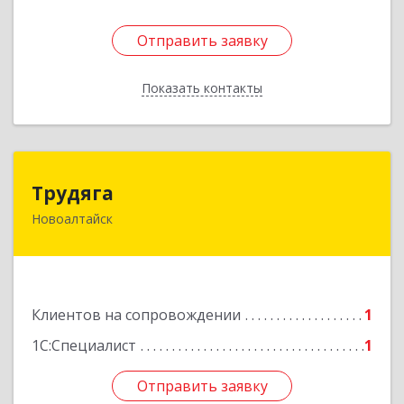
Отправить заявку
Отправить заявку
Показать контакты
Назад
Трудяга
Трудяга
Новоалтайск
658080, Алтайский край, Новоалтайск г,
Прудская ул, дом № 10-21
Подробнее
Клиентов на сопровождении
1
1С:Специалист
1
Отправить заявку
Отправить заявку