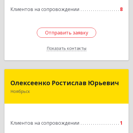
Клиентов на сопровождении
8
Подробнее
Отправить заявку
Отправить заявку
Показать контакты
Назад
Олексеенко Ростислав Юрьевич
Олексеенко Ростислав Юрьевич
Ноябрьск
629804, Ямало-Ненецкий АО, Ноябрьск г,
УТАДС п, дом № 84, кв.2
Подробнее
Клиентов на сопровождении
1