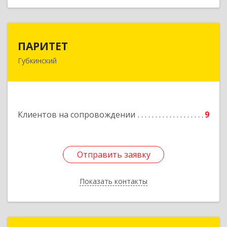
ПАРИТЕТ
ПАРИТЕТ
Губкинский
629830, Ямало-Ненецкий АО, Губкинский г, 9-й
мкр, дом № 35, оф.1
Подробнее
Клиентов на сопровождении
9
Отправить заявку
Отправить заявку
Показать контакты
Назад