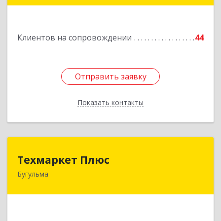
Подробнее
Клиентов на сопровождении
44
Отправить заявку
Отправить заявку
Показать контакты
Назад
Техмаркет Плюс
Техмаркет Плюс
Бугульма
423231, РТ, Бугульма, ул.Белинского, д.13
Подробнее