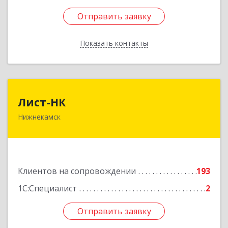
Отправить заявку
Отправить заявку
Показать контакты
Назад
Лист-НК
Лист-НК
Нижнекамск
423585, Татарстан Респ, Нижнекамский р-н,
Нижнекамск г, Вокзальная ул, дом № 38 Г, оф.29
Подробнее
Клиентов на сопровождении
193
1С:Специалист
2
Отправить заявку
Отправить заявку