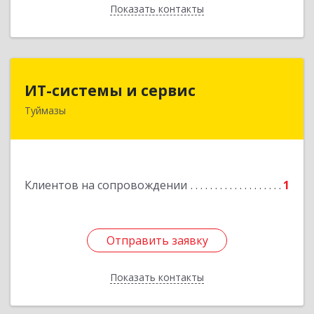
Показать контакты
Назад
ИТ-системы и сервис
ИТ-системы и сервис
Туймазы
452 750, 452750, Башкортостан Респ,
Туймазинский р-н, Туймазы г, Заводская ул,
дом № 11
Подробнее
Клиентов на сопровождении
1
Отправить заявку
Отправить заявку
Показать контакты
Назад