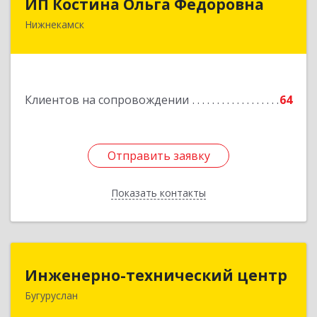
ИП Костина Ольга Федоровна
Нижнекамск
Подробнее
Клиентов на сопровождении
64
Отправить заявку
Отправить заявку
Показать контакты
Назад
Инженерно-технический центр
Инженерно-технический центр
Бугуруслан
461633, Оренбургская обл, Бугуруслан г,
Больничный пер, дом № 8