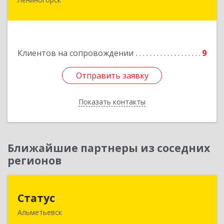
423250, Татарстан Респ, Лениногорск г,
Гагарина ул, дом № 36
Подробнее
Клиентов на сопровождении
9
Отправить заявку
Отправить заявку
Показать контакты
Назад
Ближайшие партнеры из соседних
регионов
Статус
Статус
Альметьевск
423450, Татарстан Респ, Альметьевск г, Мира