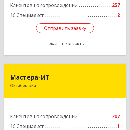
Клиентов на сопровождении
257
1С:Специалист
2
Отправить заявку
Отправить заявку
Показать контакты
Назад
Мастера-ИТ
Мастера-ИТ
Октябрьский
452607, Башкортостан Респ, Октябрьский г,
Комсомольская ул, дом № 20, оф."МИТ"
Подробнее
Клиентов на сопровождении
207
1С:Специалист
1