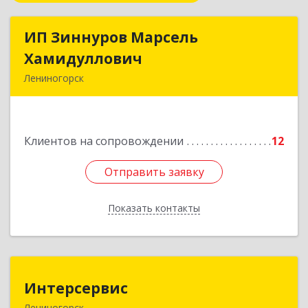
ИП Зиннуров Марсель
ИП Зиннуров Марсель
Хамидуллович
Хамидуллович
Лениногорск
423250, Татарстан Респ, Лениногорский р-н,
Лениногорск г, Халиуллина ул, дом № 79
Клиентов на сопровождении
12
Подробнее
Отправить заявку
Отправить заявку
Показать контакты
Назад
Интерсервис
Интерсервис
Лениногорск