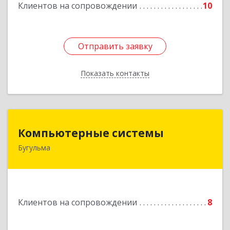
Клиентов на сопровождении
10
Отправить заявку
Отправить заявку
Показать контакты
Назад
Компьютерные системы
Компьютерные системы
Бугульма
420111, Республика Татарстан, Бугульма,
ул.Лево-Булачная, дом № 24, помещение 17
Подробнее
Клиентов на сопровождении
8