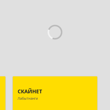
С
СКАЙНЕТ
СКАЙНЕТ
,
629400, Ямало-Ненецкий АО,
Лабытнанги
м
Лабытнанги г, Школьная ул, дом №
2
20, кв.37