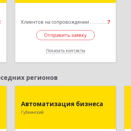
е
Подробнее
2
Клиентов на сопровождении
7
Отправить заявку
Отправить заявку
Показать контакты
Назад
седних регионов
М
Автоматизация бизнеса
Автоматизация бизнеса
й
629830, Ямало-Ненецкий АО,
Губкинский
м
Губкинский г, мкр.6, дом № 5
4
Подробнее