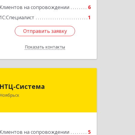
Подробнее
Клиентов на сопровождении
6
1С:Специалист
1
Отправить заявку
Отправить заявку
Показать контакты
Назад
НТЦ-Система
НТЦ-Система
629804, Ямало-Ненецкий АО,
Ноябрьск
Ноябрьск г, 60 лет СССР ул, дом № 39
Подробнее
Клиентов на сопровождении
5