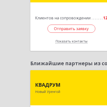
Подробне
Клиентов на сопровождении
1
Отправить заявку
Отправить заявку
Показать контакты
Назад
Ближайшие партнеры из со
КВАДРУ
КВАДРУМ
629309, Ямало-Ненецкий АО, Новы
Новый Уренгой
Уренгой г, Северное Кольцо ул, до
№ 1