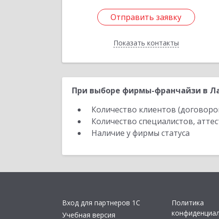
Отправить заявку
Отправить заявку
Показать контакты
Назад
При выборе фирмы-франчайзи в Ла
Количество клиентов (договоро
Количество специалистов, атте
Наличие у фирмы статуса
Вход для партнеров 1С
Политика
конфиденциа
Учебная версия