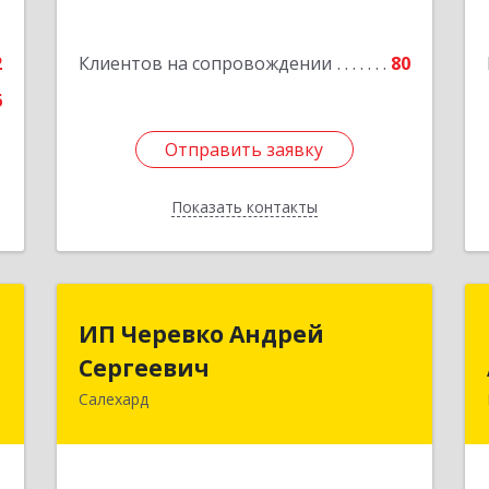
е
2
Клиентов на сопровождении
80
6
Отправить заявку
Отправить заявку
Показать контакты
Назад
П
ИП Черевко Андрей
ИП Черевко Андрей
й
Сергеевич
Сергеевич
ч
Салехард
629003, Ямало-Ненецкий АО,
Салехард г, Маяковского ул, дом №
,
44, этаж 2
8