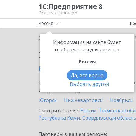
1С:Предприятие 8
Система программ
Россия
Пр
Главная
Сервисы ИТС
1С:Share
1С:Share в Л
Информация на сайте будет
отображаться для региона
Заказать 1С:Share
Россия
в Лабытнанги
Да, все верно
Ознакомьтесь с информационными карт
Выбрать другой
внедрение продукта.
Югорск
Нижневартовск
Ноябрьск
Смотрите также:
Россия
,
Тюменская обл
Республика Коми
,
Свердловская област
Партнеры в вашем регионе: