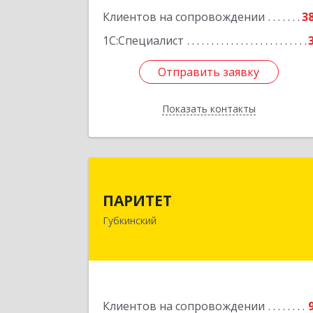
Клиентов на сопровождении
3
Подробне
1С:Специалист
Отправить заявку
Отправить заявку
Показать контакты
Назад
ПАРИТЕ
ПАРИТЕТ
629830, Ямало-Ненецкий АО
Губкинский
Губкинский г, 9-й мкр, дом № 35, оф.
Подробне
Клиентов на сопровождении