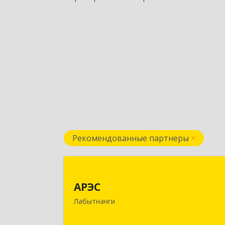
Рекомендованные партнеры
АРЭ
АРЭС
629400, Ямало-Ненецкий АО
Лабытнанги
Лабытнанги г, Дзержинского ул, до
№ 8, кв.6