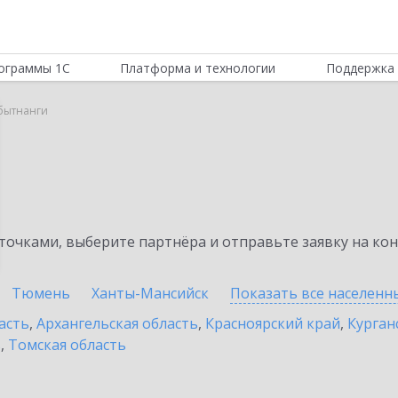
ограммы 1С
Платформа и технологии
Поддержка 
абытнанги
очками, выберите партнёра и отправьте заявку на ко
Тюмень
Ханты-Мансийск
Показать все населен
асть
,
Архангельская область
,
Красноярский край
,
Курган
ь
,
Томская область