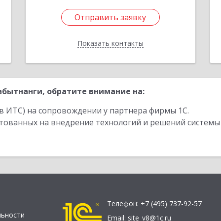
Отправить заявку
Отправить заявку
Показать контакты
Назад
бытнанги, обратите внимание на:
в ИТС) на сопровождении у партнера фирмы 1С.
стованных на внедрение технологий и решений системы
Телефон:
+7 (495) 737-92-57
льности
Email:
site_v8@1c.ru