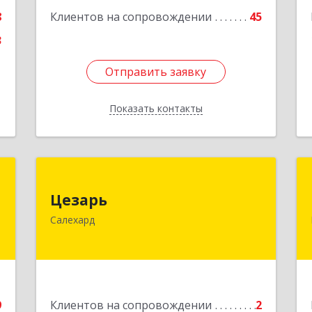
Подробнее
8
Клиентов на сопровождении
45
е
3
Отправить заявку
Отправить заявку
Показать контакты
Назад
Т
Цезарь
Цезарь
,
629008, Ямало-Ненецкий АО,
Салехард
1
Салехард г, Глазкова ул, дом № 4 б
е
Подробнее
9
Клиентов на сопровождении
2